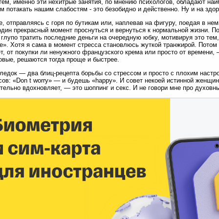
ем, именно эти нехитрые занятия, по мнению психологов, обладают н
м потакать нашим слабостям - это безобидно и действенно. Ну и на здор
е, отправляясь с горя по бутикам или, наплевав на фигуру, поедая в н
один прекрасный момент проснуться и вернуться к нормальной жизни. П
 глупо тратить последние деньги на очередную юбку, мотивируя это тем,
е». Хотя я сама в момент стресса становлюсь жуткой транжирой. Потом
ет, от покупки ли ненужного французского крема или просто от времени,
вые, решаются тогда проще и быстрее.
ледок — два блиц-рецепта борьбы со стрессом и просто с плохим наст
сов: «Don t worry» — и будешь «happy». И совет некоей истинной женщин
тельно вдохновляет, — это шоппинг и секс. И не говори мне про духовн