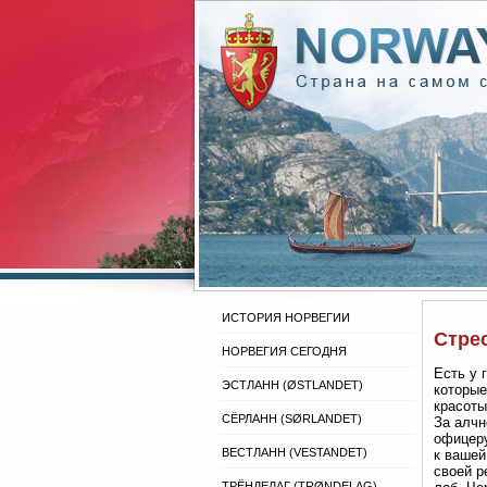
ИСТОРИЯ НОРВЕГИИ
Стрес
НОРВЕГИЯ СЕГОДНЯ
Есть у 
ЭСТЛАНН (ØSTLANDET)
которые
красоты
СЁРЛАНН (SØRLANDET)
За алчн
офицеру
ВЕСТЛАНН (VESTANDET)
к вашей
своей р
ТРЁНДЕЛАГ (TRØNDELAG)