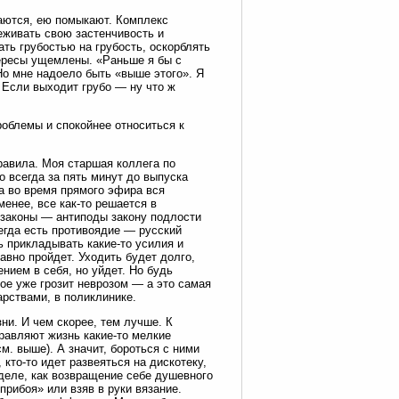
ваются, ею помыкают. Комплекс
еживать свою застенчивость и
ать грубостью на грубость, оскорблять
нтересы ущемлены. «Раньше я бы с
Но мне надоело быть «выше этого». Я
Если выходит грубо — ну что ж
проблемы и спокойнее относиться к
равила. Моя старшая коллега по
 всегда за пять минут до выпуска
да во время прямого эфира вся
енее, все как-то решается в
 законы — антиподы закону подлости
егда есть противоядие — русский
ь прикладывать какие-то усилия и
авно пройдет. Уходить будет долго,
нием в себя, но уйдет. Но будь
ое уже грозит неврозом — а это самая
арствами, в поликлинике.
зни. И чем скорее, тем лучше. К
равляют жизнь какие-то мелкие
м. выше). А значит, бороться с ними
кто-то идет развеяться на дискотеку,
м деле, как возвращение себе душевного
прибоя» или взяв в руки вязание.