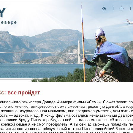
с: все пройдет
гениального режиссера Дэвида Финчера фильм «Семь». Сюжет таков: п
, по его мнению, олицетворяют семь смертных грехов (по Данте). За го
 женщина: изуродованная маньяком, она предпочла умереть, чем жить с
ость — адвокат, и т.д. К концу фильма остались ненаказанными два гре
 полиции Брэду Питту коробку, а в ней — голова его жены. «Это все за
 крепкой семье я не смог преодолеть. А ты сейчас сможешь победить г
еалистичностью сцена: обезумевший от горя Питт-полицейский борется 