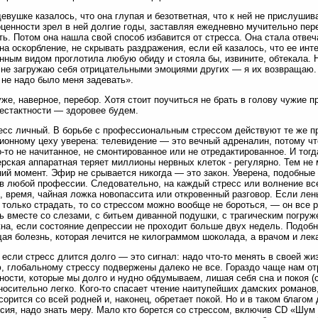
евушке казалось, что она глупая и безответная, что к ней не прислуши
ценности зрел в ней долгие годы, заставляя ежедневно мучительно пер
ть. Потом она нашла свой способ избавится от стресса. Она стала отвеч
 на оскорбление, не скрывать раздражения, если ей казалось, что ее и
нным видом проглотила любую обиду и стояла бы, извините, обтекала. 
не загружаю себя отрицательными эмоциями других — я их возвращаю. 
 не надо было меня задевать».
уже, наверное, перебор. Хотя стоит поучиться не брать в голову чужие 
естактности — здоровее будем.
есс личный. В борьбе с профессиональным стрессом действуют те же п
ионному цеху уверена: телевидение — это вечный адреналин, потому что
о-то не начитанное, не смонтированное или не отредактированное. И тог
рская аппаратная теряет миллионы нервных клеток - регулярно. Тем не м
ий момент. Эфир не срывается никогда — это закон. Уверена, подобные
в любой профессии. Следовательно, на каждый стресс или волнение вс
, время, чайная ложка новопассита или откровенный разговор. Если лен
 только страдать, то со стрессом можно вообще не бороться, — он все р
ь вместе со слезами, с битьем диванной подушки, с трагическим погруже
на, если состояние депрессии не проходит больше двух недель. Подобн
ая болезнь, которая лечится не килограммом шоколада, а врачом и лек
, если стресс длится долго — это сигнал: надо что-то менять в своей жи
, глобальному стрессу подвержены далеко не все. Гораздо чаще нам от
ности, которые мы долго и нудно обдумываем, лишая себя сна и покоя (с
носительно легко. Кого-то спасает чтение наитупейших дамских романов, 
ссорится со всей родней и, наконец, обретает покой. Но и в таком благо
сия, надо знать меру. Мало кто борется со стрессом, включив CD «Шум 