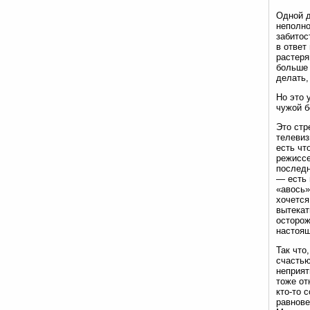
Одной д
неполно
забитос
в ответ
растеря
больше 
делать,
Но это 
чужой б
Это стр
телевиз
есть чт
режиссе
последн
— есть 
«авось»
хочется
вытекат
осторож
настоящ
Так что
счастью
неприят
тоже от
кто-то 
равнове