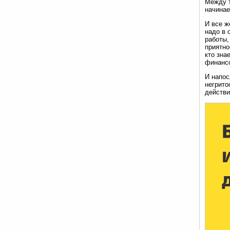
Между т
начинае
И все ж
надо в 
работы,
приятно
кто зна
финансо
И напос
негрито
действи