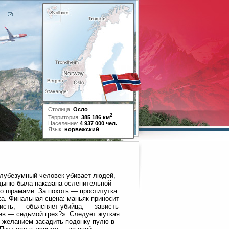
Столица:
Осло
2
Территория:
385 186 км
Население:
4 937 000 чел.
Язык:
норвежский
олубезумный человек убивает людей,
рдыню была наказана ослепительной
о шрамами. За похоть — проститутка.
ха. Финальная сцена: маньяк приносит
висть, — объясняет убийца, — зависть
нев — седьмой грех?». Следует жуткая
с желанием засадить подонку пулю в