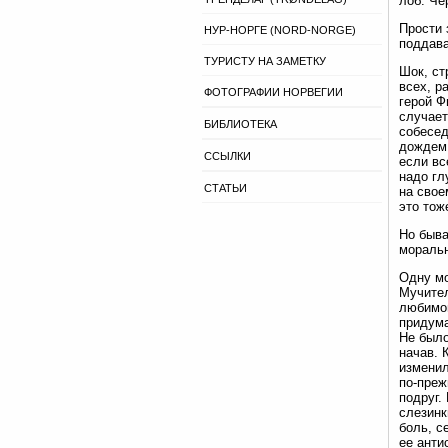
лоб. Че
Прости 
НУР-НОРГЕ (NORD-NORGE)
поддава
ТУРИСТУ НА ЗАМЕТКУ
Шок, ст
всех, р
ФОТОГРАФИИ НОРВЕГИИ
герой Ф
случает
БИБЛИОТЕКА
собесед
дождем,
ССЫЛКИ
если вс
надо гл
СТАТЬИ
на свое
это тож
Но быва
моральн
Одну мо
Мучител
любимой
придума
Не было
начав. 
изменил
по-преж
подруг.
слезинк
боль, с
ее анти