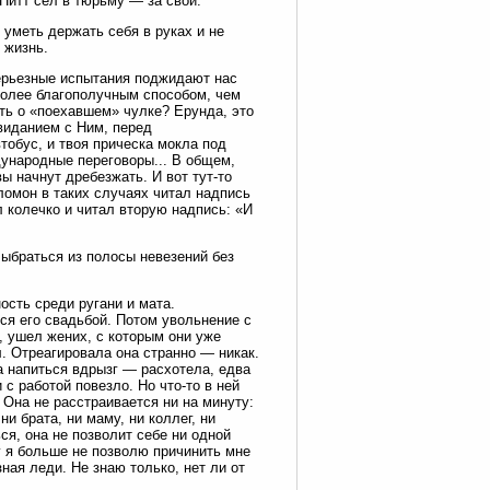
 Питт сел в тюрьму — за свой.
 уметь держать себя в руках и не
 жизнь.
 серьезные испытания поджидают нас
 более благополучным способом, чем
ать о «поехавшем» чулке? Ерунда, это
виданием с Ним, перед
тобус, и твоя прическа мокла под
ународные переговоры... В общем,
 начнут дребезжать. И вот тут-то
ломон в таких случаях читал надпись
 колечко и читал вторую надпись: «И
ыбраться из полосы невезений без
ость среди ругани и мата.
ся его свадьбой. Потом увольнение с
, ушел жених, с которым они уже
. Отреагировала она странно — никак.
а напиться вдрызг — расхотела, едва
с работой повезло. Но что-то в ней
 Она не расстраивается ни на минуту:
и брата, ни маму, ни коллег, ни
ся, она не позволит себе ни одной
му я больше не позволю причинить мне
ная леди. Не знаю только, нет ли от