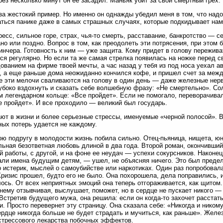
рез несколько минут он ее засадил. Маньяк убит за свой смертный грех.
за жестокий пример. Но именно он однажды убедил меня в том, что надо
ться панике даже в самых страшных случаях, которые подкидывает нам
ресс, сильное горе, страх, чья-то смерть, расставание, банкротство —
ано или поздно. Вопрос в том, как преодолеть эти потрясения, при этом
инчера. Готовность к ним — уже защита. Кому придет в голову пережив
ся регулярно. Но если та же самая стрелка появилась на ножке перед с
ованием на фирме твоей мечты, а час назад у тебя из под носа уехал ав
 а еще раньше дома неожиданно кончился кофе, и пришел счет за межд
е эти мелочи сваливаются на голову в один день — даже железные нервы
убоко вздохнуть и сказать себе волшебную фразу: «Не смертельно». Со
м легендарном кольце: «Все пройдет». Если не помогало, переворачивал
е пройдет». И все проходило — великий был государь.
ют в жизни и более серьезные стрессы, именуемые «черной полосой». В
ых потерь удается не каждому.
ю подругу в молодости жизнь побила сильно. Отец-пьяница, нищета, юн
ьная безответная любовь длиной в два года. Второй роман, окончивший
 работы, с другой, и на фоне ее неудач — успехи сокурсников. Наконец
ли имена будущим детям, — ушел, не объясняя ничего. Это был предел
 истерик, мыслей о самоубийстве или наркотиках. Один раз попробовал
Кризис прошел, будто его не было. Она похорошела, дела поправились, и 
ось. От всех неприятных эмоций она теперь отгораживается, как щитом.
нему отзывчивая, выслушает, поможет, но в сердце не пускает никого — н
 Встретив будущего мужа, она решила: если он когда-то захочет расстать
и. Просто перевернет эту страницу. Она сказала себе: «Никогда и нико
ердце никогда больше не будет страдать и мучиться, как раньше». Желез
стрессового лекарства побочных эффектов.