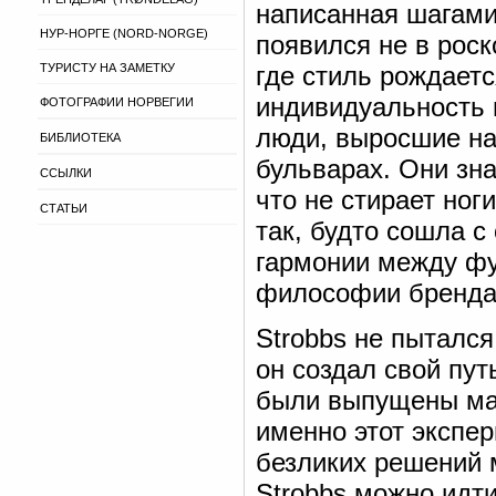
написанная шагами 
НУР-НОРГЕ (NORD-NORGE)
появился не в рос
ТУРИСТУ НА ЗАМЕТКУ
где стиль рождаетс
индивидуальность 
ФОТОГРАФИИ НОРВЕГИИ
люди, выросшие на 
БИБЛИОТЕКА
бульварах. Они зна
ССЫЛКИ
что не стирает ног
СТАТЬИ
так, будто сошла с
гармонии между фу
философии бренда
Strobbs не пытался
он создал свой пу
были выпущены мал
именно этот экспер
безликих решений 
Strobbs можно идти