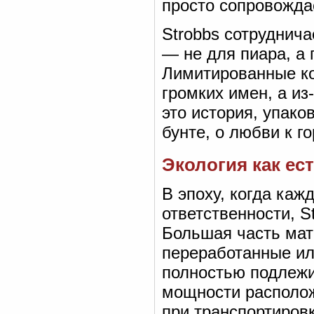
просто сопровождае
Strobbs сотруднич
— не для пиара, а 
Лимитированные ко
громких имен, а и
это история, упако
бунте, о любви к г
Экология как ес
В эпоху, когда каж
ответственности, S
Большая часть мат
переработанные ил
полностью подлежи
мощности располож
при транспортиров