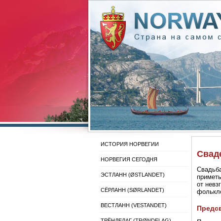
ИСТОРИЯ НОРВЕГИИ
Свад
НОРВЕГИЯ СЕГОДНЯ
Свадьба
ЭСТЛАНН (ØSTLANDET)
приметы
от невз
СЁРЛАНН (SØRLANDET)
фолькло
ВЕСТЛАНН (VESTANDET)
Предс
ТРЁНДЕЛАГ (TRØNDELAG)