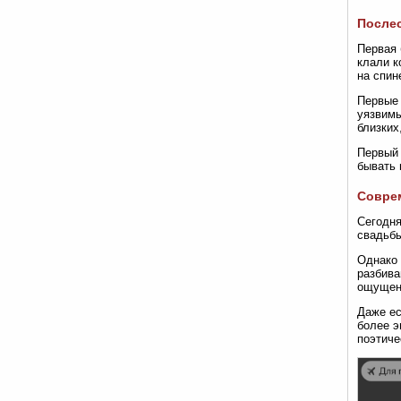
Послес
Первая 
клали к
на спин
Первые 
уязвимы
близких
Первый 
бывать 
Совре
Сегодня
свадьбы
Однако 
разбива
ощущени
Даже ес
более э
поэтиче