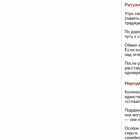
Ритуал
Утро св
(память
традици
По доро
путь к 
Обмен к
Если ко
над огн
После р
расстав
одновре
Народн
Количес
единств
«сглази
Подарки
они мог
— они о
Особое 
серьги,
семейно