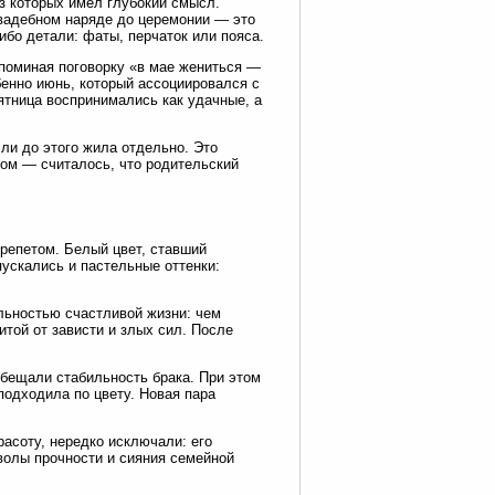
з которых имел глубокий смысл.
свадебном наряде до церемонии — это
ибо детали: фаты, перчаток или пояса.
споминая поговорку «в мае жениться —
енно июнь, который ассоциировался с
ятница воспринимались как удачные, а
ли до этого жила отдельно. Это
гом — считалось, что родительский
трепетом. Белый цвет, ставший
пускались и пастельные оттенки:
ьностью счастливой жизни: чем
той от зависти и злых сил. После
обещали стабильность брака. При этом
подходила по цвету. Новая пара
асоту, нередко исключали: его
волы прочности и сияния семейной