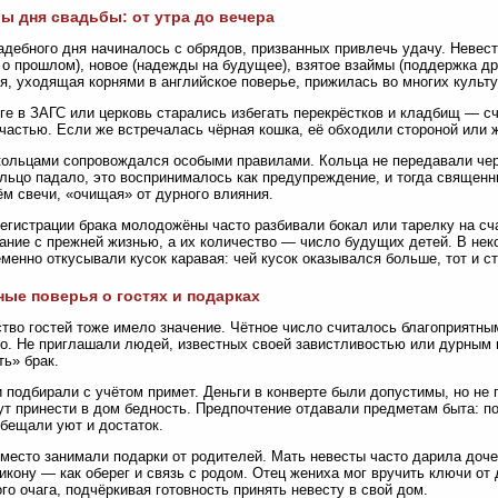
ы дня свадьбы: от утра до вечера
адебного дня начиналось с обрядов, призванных привлечь удачу. Невест
 о прошлом), новое (надежды на будущее), взятое взаймы (поддержка дру
я, уходящая корнями в английское поверье, прижилась во многих культу
ге в ЗАГС или церковь старались избегать перекрёстков и кладбищ — сч
счастью. Если же встречалась чёрная кошка, её обходили стороной или 
ольцами сопровождался особыми правилами. Кольца не передавали через
льцо падало, это воспринималось как предупреждение, и тогда священ
ём свечи, «очищая» от дурного влияния.
егистрации брака молодожёны часто разбивали бокал или тарелку на с
ание с прежней жизнью, а их количество — число будущих детей. В не
менно откусывали кусок каравая: чей кусок оказывался больше, тот и с
ые поверья о гостях и подарках
тво гостей тоже имело значение. Чётное число считалось благоприятным
о. Не приглашали людей, известных своей завистливостью или дурным г
ть» брак.
 подбирали с учётом примет. Деньги в конверте были допустимы, но не
ут принести в дом бедность. Предпочтение отдавали предметам быта: п
бещали уют и достаток.
место занимали подарки от родителей. Мать невесты часто дарила до
 икону — как оберег и связь с родом. Отец жениха мог вручить ключи о
го очага, подчёркивая готовность принять невесту в свой дом.