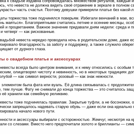
вка к свадьбе издавна сопровождалась множеством ритуалов, каждый и
сь, что невеста не должна видеть своё отражение в зеркале в полном 
украсть» часть счастья. Поэтому девушки примеряли платье без какой-л
аты торжества тоже подчинялся поверьям. Избегали венчаний в мае, в
нь маяться». Благоприятными считались летние и осенние месяцы, особ
ей и процветанием. Важное значение придавали дням недели: среда и п
 и четверг — как рискованные.
вадьбой невеста нередко проводила ночь в родительском доме, даже ес
зировало благодарность за заботу и поддержку, а также служило обере
щищает от дурного глаза.
ы о свадебном платье и аксессуарах
невесты всегда было центром внимания, и к нему относились с особым 
еским, олицетворял чистоту и невинность, но в некоторых традициях до
олубой — как символ верности, розовый — как знак нежности.
элементом была фата или вуаль. Её длина связывалась с продолжител
, тем лучше. Фату не снимали до конца торжества — это считалось защи
 её хранили как семейную реликвию.
евесты тоже подчинялась правилам. Закрытые туфли, а не босоножки, 
ически запрещалось надевать старую обувь — даже если она идеально 
зировала начало нового пути.
нности и аксессуары выбирали с осторожностью. Жемчуг, несмотря на кр
али со слезами. Вместо него предпочитали золото и бриллианты — сим