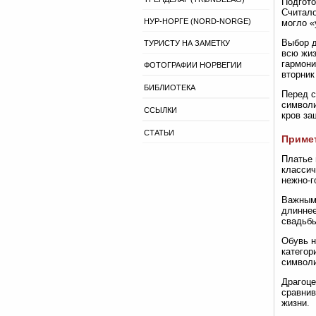
Подгото
Считало
НУР-НОРГЕ (NORD-NORGE)
могло «
Выбор д
ТУРИСТУ НА ЗАМЕТКУ
всю жиз
гармони
ФОТОГРАФИИ НОРВЕГИИ
вторник
БИБЛИОТЕКА
Перед с
символи
ССЫЛКИ
кров за
СТАТЬИ
Примет
Платье 
классич
нежно-г
Важным 
длиннее
свадьбы
Обувь н
категор
символи
Драгоце
сравнив
жизни.