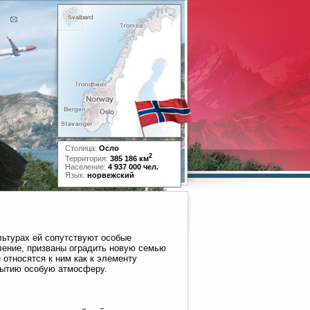
Столица:
Осло
2
Территория:
385 186 км
Население:
4 937 000 чел.
Язык:
норвежский
льтурах ей сопутствуют особые
ление, призваны оградить новую семью
 относятся к ним как к элементу
бытию особую атмосферу.