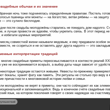
вадебные обычаи и их значение
брачная ночь тоже подчинялась определённым правилам. Постель гото
олосья пшеницы или монеты — на богатство, ветви рябины — на защиту 
е — это сулило бесплодие.
дни после свадьбы молодожёны старались не покидать дом надолго. Сч
е, и лучше провести их вдвоём, чтобы укрепить связь. В этот период н
, и избегали шумных мероприятий.
месяц совместной жизни называли медовым, и ему придавали особое з
вместе, не ссориться и не оставлять друг друга надолго — это заклады
менные интерпретации традиций
 многие свадебные приметы переосмысливаются в контексте реалий XXI 
 уже не воспринимается всерьёз, а выбор даты чаще зависит от удобств
некоторые традиции остаются живыми. Невесты по-прежнему примеряют
ют бокалы, хранят фату как память. Эти ритуалы не столько про веру в 
е причастности к многовековой истории любви и семьи.
ли молодожёны не верят в приметы, они часто соблюдают их как элемен
моциональной и запоминающейся. Ведь в конечном счёте свадебные пове
ский язык, на котором поколения говорят о своих надеждах на счастли