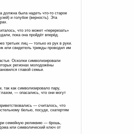
а должна была надеть что-то старое
зей) и голубое (верность). Эта
рах.
италось, что это может «перерезать»
ждали, пока она пройдёт вперёд.
 третьих лиц — только из рук в руки.
ник или свидетель трижды проводил им
частье. Осколки символизировали
которых регионах молодожёны
тановился главой семьи.
, так как символизировало пару,
лазом, — опасались, что они могут
 приветствовались — считалось, что
остельному белью, посуде, скатертям
чери семейную реликвию — брошь,
т дома или символический ключ от