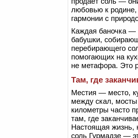
продаёт соль — он
любовью к родине, 
гармонии с природо
Каждая баночка — 
бабушки, собирающ
перебирающего сол
помогающих на кух
не метафора. Это р
Там, где заканч
Местия — место, к
между скал, мосты
километры часто п
там, где заканчива
Настоящая жизнь, 
соль Гурмадзе — эт