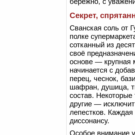
бережно, с уважени
Секрет, спрятан
Сванская соль от Г
полке супермаркета
сотканный из деся
своё предназначени
основе — крупная 
начинается с добав
перец, чеснок, баз
шафран, душица, ти
состав. Некоторые
другие — исключите
лепестков. Каждая 
диссонансу.
Особое внимание у