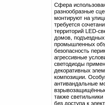
Сфера использован
разнообразные сце
монтируют на улица
требуется сочетан
территорий LED-св
домов, подъездных 
промышленных объе
безопасность пери
агрессивные услов
светодиоды примен
декоративных элем
композиции. Особу
антивандальные мо
взрывозащищённые 
также светильники
без доступа к элек