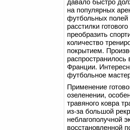
давало быстро дол
на популярных арен
футбольных полей 
расстилки готового
преобразить спорт
количество тренир
покрытием. Произво
распространилось 
Франции. Интересн
футбольное мастерс
Применение готовог
озеленении, особен
травяного ковра т
из-за большой рекр
неблагополучной э
восстановленной п