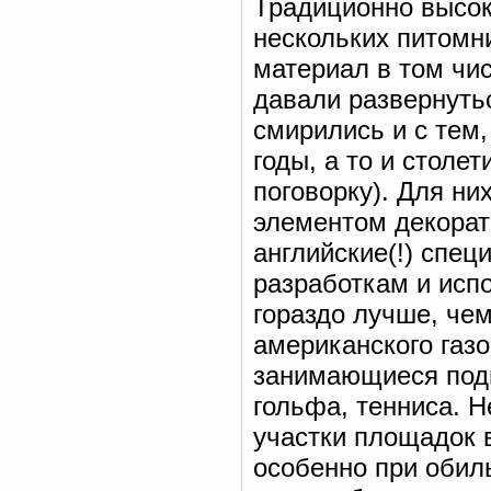
Традиционно высок
нескольких питомн
материал в том чи
давали развернуть
смирились и с тем,
годы, а то и столе
поговорку). Для ни
элементом декорат
английские(!) спец
разработкам и исп
гораздо лучше, чем
американского газ
занимающиеся подг
гольфа, тенниса. Н
участки площадок 
особенно при обил