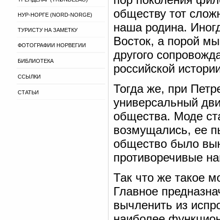
обществу тот слож
НУР-НОРГЕ (NORD-NORGE)
наша родина. Иногд
ТУРИСТУ НА ЗАМЕТКУ
Восток, а порой мы
ФОТОГРАФИИ НОРВЕГИИ
другого сопровожда
БИБЛИОТЕКА
российской истори
ССЫЛКИ
Тогда же, при Петр
СТАТЬИ
универсальный дви
общества. Моде ст
возмущались, ее пы
общество было вын
противоречивые на
Так что же такое м
Главное предназна
вычленить из испр
наиболее функцион