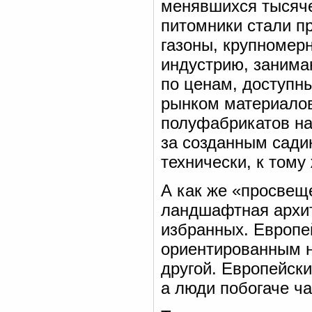
менявшихся тысяче
питомники стали пр
газоны, крупномер
индустрию, заним
по ценам, доступн
рынком материалов
полуфабрикатов на
за созданным сади
технически, к тому
А как же «просвещ
ландшафтная архит
избранных. Европе
ориентированным н
другой. Европейски
а люди побогаче ч