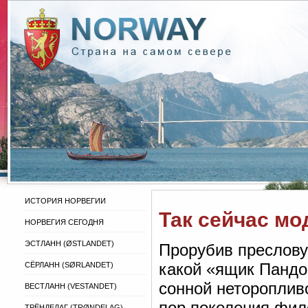
ИСТОРИЯ НОРВЕГИИ
Так сейчас мо
НОРВЕГИЯ СЕГОДНЯ
ЭСТЛАНН (ØSTLANDET)
Прорубив пресловут
какой «ящик Пандо
СЁРЛАНН (SØRLANDET)
сонной нетороплив
ВЕСТЛАНН (VESTANDET)
пор поколения фил
ТРЁНДЕЛАГ (TRØNDELAG)