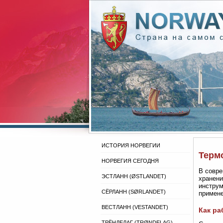
ИСТОРИЯ НОРВЕГИИ
Терм
НОРВЕГИЯ СЕГОДНЯ
В совре
ЭСТЛАНН (ØSTLANDET)
хранени
инструм
СЁРЛАНН (SØRLANDET)
примене
ВЕСТЛАНН (VESTANDET)
Как ра
ТРЁНДЕЛАГ (TRØNDELAG)