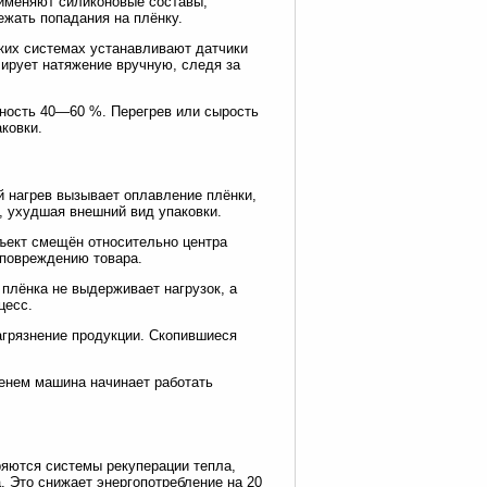
рименяют силиконовые составы,
жать попадания на плёнку.
ких системах устанавливают датчики
ирует натяжение вручную, следя за
жность 40—60 %. Перегрев или сырость
ковки.
 нагрев вызывает оплавление плёнки,
, ухудшая внешний вид упаковки.
бъект смещён относительно центра
 повреждению товара.
плёнка не выдерживает нагрузок, а
цесс.
агрязнение продукции. Скопившиеся
менем машина начинает работать
ются системы рекуперации тепла,
 Это снижает энергопотребление на 20