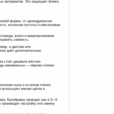
ных материалов. Это защищает бумагу
 любой формы: от цилиндрических
ость, исключая пустоты и обеспечивая
слорода, влаги и микроорганизмов.
охранять свежесть.
овар, а цветная или
ёнке даёт дополнительные
нка стоит дешевле жёстких
ходы минимальны — обрезки плёнки
опление пыли и остатков плёнки
и используют мягкие щётки и
ева. Калибровку проводят раз в 3—6
х производят настройку или замену