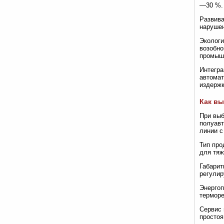
—30 %.
Развива
нарушен
Экологи
возобно
промыш
Интегра
автомат
издержк
Как в
При выб
полуавт
линии с
Тип про
для тяж
Габарит
регули
Энергоп
терморе
Сервис 
простоя