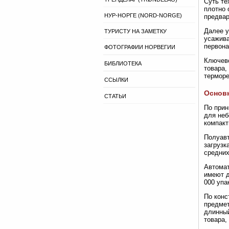
Суть те
плотно 
НУР-НОРГЕ (NORD-NORGE)
предвар
Далее у
ТУРИСТУ НА ЗАМЕТКУ
усажива
первона
ФОТОГРАФИИ НОРВЕГИИ
Ключево
БИБЛИОТЕКА
товара,
терморе
ССЫЛКИ
Основ
СТАТЬИ
По прин
для неб
компакт
Полуавт
загрузк
средних
Автомат
имеют д
000 упа
По конс
предмет
длинный
товара,