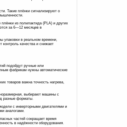
ти. Такие плёнки сигнализируют о
омышленности.
плёнки из полилактида (PLA) и других
ются за 6—12 месяцев в
ры упаковки в реальном времени,
т контроль качества и снижает
тий подойдут ручные или
упным фабрикам нужны автоматические
ких товаров важна точность нагрева,
зноразмерная, выбирают машины с
д разные форматы.
модели с инверторными двигателями и
ми аналогами.
апасных частей сокращает время
ренность в надёжности оборудования.