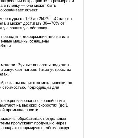
 нагревании сокращаются в размерах и
ра в плёнку — она может быть
оборачивает объект.
пературы от 120 до 250^\circC плёнка
иала и может достигать 30—70% от
очную защитную оболочку.
 приводит к деформации плёнки или
ременные машины оснащены
ботки.
е модели. Ручные аппараты подходят
 запускает нагрев. Такие устройства
адах.
обрезка выполняются механически, но
 и стоимостью, подходящий для
 синхронизированы с конвейерами,
аботают на высоких скоростях (до 1
ской промышленности.
ые машины обрабатывают отдельные
истемы пропускают продукцию через
е аппараты формируют плёнку вокруг