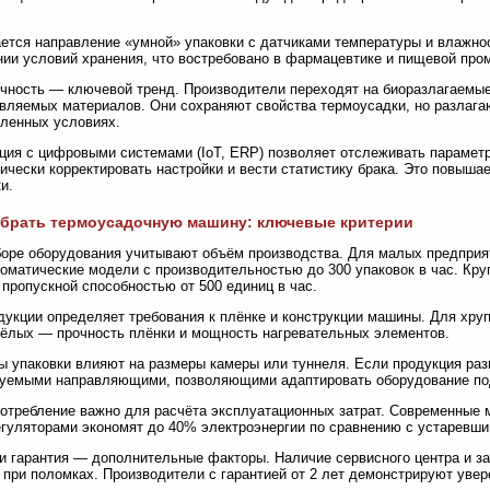
ется направление «умной» упаковки с датчиками температуры и влажнос
ии условий хранения, что востребовано в фармацевтике и пищевой пр
чность — ключевой тренд. Производители переходят на биоразлагаемые 
вляемых материалов. Они сохраняют свойства термоусадки, но разлага
ленных условиях.
ция с цифровыми системами (IoT, ERP) позволяет отслеживать парамет
ически корректировать настройки и вести статистику брака. Это повышае
и.
ыбрать термоусадочную машину: ключевые критерии
оре оборудования учитывают объём производства. Для малых предприя
оматические модели с производительностью до 300 упаковок в час. Кр
 пропускной способностью от 500 единиц в час.
дукции определяет требования к плёнке и конструкции машины. Для хруп
ёлых — прочность плёнки и мощность нагревательных элементов.
ы упаковки влияют на размеры камеры или туннеля. Если продукция ра
руемыми направляющими, позволяющими адаптировать оборудование по
отребление важно для расчёта эксплуатационных затрат. Современные 
гуляторами экономят до 40% электроэнергии по сравнению с устаревши
и гарантия — дополнительные факторы. Наличие сервисного центра и з
 при поломках. Производители с гарантией от 2 лет демонстрируют уве