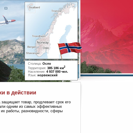
Столица:
Осло
2
Территория:
385 186 км
Население:
4 937 000 чел.
Язык:
норвежский
ки в действии
 защищает товар, продлевает срок его
тали одним из самых эффективных
 их работы, разновидности, сферы