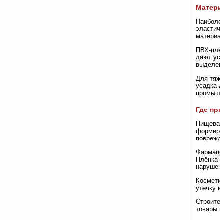
Матери
Наиболе
эластич
материа
ПВХ-плё
дают ус
выделен
Для тяж
усадка 
промышл
Где п
Пищевая
формиру
поврежд
Фармаце
Плёнка 
нарушен
Космети
утечку 
Строите
товары 