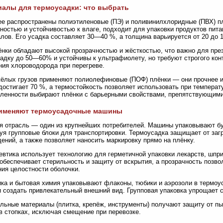
алы для термоусадки: что выбрать
е распространены полиэтиленовые (ПЭ) и поливинилхлоридные (ПВХ) п
ностью и устойчивостью к влаге, подходит для упаковки продуктов пита
лов. Его усадка составляет 30—40 %, а толщина варьируется от 20 до 
нки обладают высокой прозрачностью и жёсткостью, что важно для пре
адку до 50—60% и устойчивы к ультрафиолету, но требуют строгого кон
ия хлороводорода при перегреве.
ёлых грузов применяют полиолефиновые (ПОФ) плёнки — они прочнее и 
достигает 70 %, а термостойкость позволяет использовать при температ
енности выбирают плёнки с барьерными свойствами, препятствующими 
рименяют термоусадочные машины
 отрасль — один из крупнейших потребителей. Машины упаковывают бут
я групповые блоки для транспортировки. Термоусадка защищает от загр
ений, а также позволяет наносить маркировку прямо на плёнку.
втика использует технологию для герметичной упаковки лекарств, шпри
обеспечивает стерильность и защиту от вскрытия, а прозрачность позв
ия целостности оболочки.
ка и бытовая химия упаковывают флаконы, тюбики и аэрозоли в термоу
и создать привлекательный внешний вид. Групповая упаковка упрощает с
льные материалы (плитка, крепёж, инструменты) получают защиту от пы
в стопках, исключая смещение при перевозке.