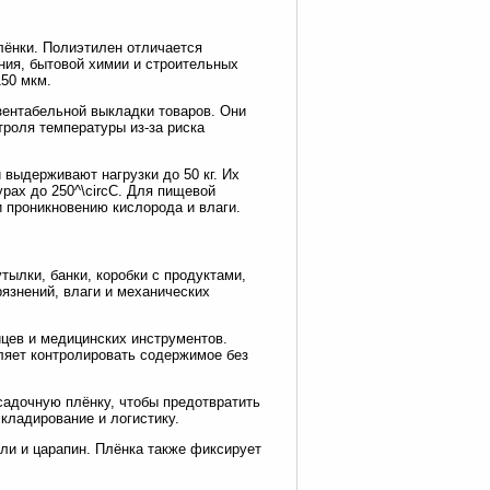
лёнки. Полиэтилен отличается
ния, бытовой химии и строительных
150 мкм.
зентабельной выкладки товаров. Они
троля температуры из-за риска
выдерживают нагрузки до 50 кг. Их
урах до 250^\circC. Для пищевой
проникновению кислорода и влаги.
ылки, банки, коробки с продуктами,
язнений, влаги и механических
цев и медицинских инструментов.
оляет контролировать содержимое без
садочную плёнку, чтобы предотвратить
кладирование и логистику.
ли и царапин. Плёнка также фиксирует