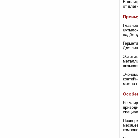
В полиг
от влаг
Преим
Главное
бутылок
надёжн
Гермети
Для пищ
Эстетик
металли
возможн
Экономи
контейн
можно п
Особен
Регуляр
приводи
специал
Проверк
месяцев
компоне