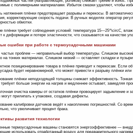
подвижных частей (направляющих, роликов) снижает трение и износ. П
имые с полимерными материалами. Избыток смазки удаляют, чтобы избе
ь натяжения плёнки предотвращает разрывы и перекосы. В автоматичес
ия, корректирующие скорость подачи. В ручных моделях оператор регул
рностью обмотки.
е плёнки требует соблюдения условий: температура 15—25^\circC, вла
т к деформации и потере эластичности, что сказывается на качестве упа
ные ошибки при работе с термоусадочными машинами
 частых проблем — неправильный выбор температуры. Слишком высокий
о на тонких материалах. Слишком низкий — оставляет складки и пузыри
ктное позиционирование товара в плёнке приводит к перекосам. Если о
 усадка будет неравномерной, что может привести к разрыву плёнки или
ование плёнки неподходящей толщины снижает эффективность. Тонкая 
 требует больше энергии на нагрев и медленнее остывает, замедляя про
точная очистка камеры от остатков плёнки провоцирует задымление и з
 могут прилипать к упаковке, создавая дефекты.
ование калибровки датчиков ведёт к накоплению погрешностей. Со вре
льно, что увеличивает процент брака.
ктивы развития технологии
нные термоусадочные машины становятся энергоэффективнее — внедря
ющие использовать отработанный воздух для предварительного нагрева.