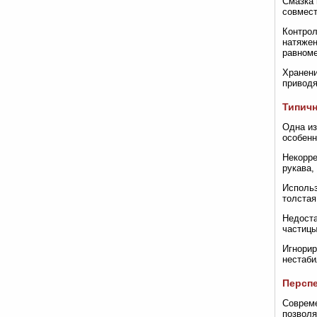
Смазка 
совмест
Контрол
натяжен
равноме
Хранени
приводя
Типич
Одна из
особенн
Некорре
рукава,
Использ
толстая
Недоста
частицы
Игнорир
нестаби
Перспе
Совреме
позволя