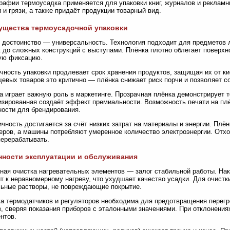
рафии термоусадка применяется для упаковки книг, журналов и реклам
и и грязи, а также придаёт продукции товарный вид.
ущества термоусадочной упаковки
 достоинство — универсальность. Технология подходит для предметов
 до сложных конструкций с выступами. Плёнка плотно облегает поверхн
ую фиксацию.
чность упаковки продлевает срок хранения продуктов, защищая их от ки
евых товаров это критично — плёнка снижает риск порчи и позволяет с
а играет важную роль в маркетинге. Прозрачная плёнка демонстрирует т
зированная создаёт эффект премиальности. Возможность печати на пл
ости для брендирования.
чность достигается за счёт низких затрат на материалы и энергии. Плё
еров, а машины потребляют умеренное количество электроэнергии. От
ерерабатывать.
ности эксплуатации и обслуживания
ная очистка нагревательных элементов — залог стабильной работы. Нак
т к неравномерному нагреву, что ухудшает качество усадки. Для очистк
ьные растворы, не повреждающие покрытие.
а термодатчиков и регуляторов необходима для предотвращения перегр
, сверяя показания приборов с эталонными значениями. При отклонения
нтов.