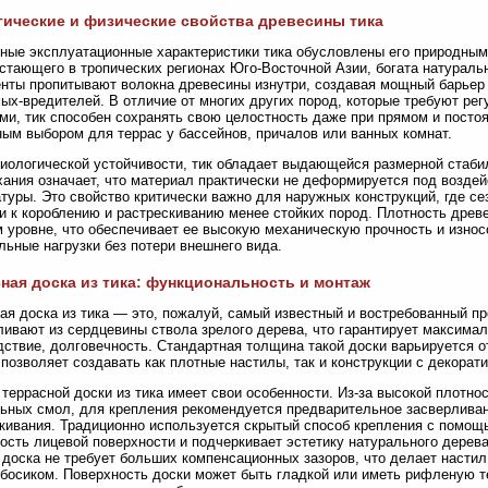
ические и физические свойства древесины тика
ные эксплуатационные характеристики тика обусловлены его природным 
стающего в тропических регионах Юго-Восточной Азии, богата натураль
нты пропитывают волокна древесины изнутри, создавая мощный барьер п
ых-вредителей. В отличие от многих других пород, которые требуют ре
ми, тик способен сохранять свою целостность даже при прямом и постоя
ым выбором для террас у бассейнов, причалов или ванных комнат.
иологической устойчивости, тик обладает выдающейся размерной стаб
хания означает, что материал практически не деформируется под возде
туры. Это свойство критически важно для наружных конструкций, где с
и к короблению и растрескиванию менее стойких пород. Плотность древ
 уровне, что обеспечивает ее высокую механическую прочность и износ
льные нагрузки без потери внешнего вида.
ная доска из тика: функциональность и монтаж
ая доска из тика — это, пожалуй, самый известный и востребованный пр
ливают из сердцевины ствола зрелого дерева, что гарантирует максима
дствие, долговечность. Стандартная толщина такой доски варьируется от
 позволяет создавать как плотные настилы, так и конструкции с декора
террасной доски из тика имеет свои особенности. Из-за высокой плотно
ьных смол, для крепления рекомендуется предварительное засверливан
кивания. Традиционно используется скрытый способ крепления с помощ
ость лицевой поверхности и подчеркивает эстетику натурального дерева
 доска не требует больших компенсационных зазоров, что делает наст
босиком. Поверхность доски может быть гладкой или иметь рифленую т