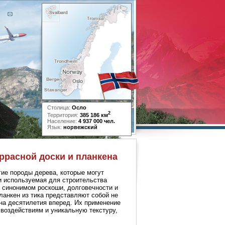
Столица:
Осло
2
Территория:
385 186 км
Население:
4 937 000 чел.
Язык:
норвежский
еррасной доски и планкена
ие породы дерева, которые могут
ки используемая для строительства
а синонимом роскоши, долговечности и
ланкен из тика представляют собой не
на десятилетия вперед. Их применение
 воздействиям и уникальную текстуру,