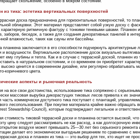
твращает скольжение, особенно в мокром состоянии.
н из тика: эстетика вертикальных поверхностей
ррасная доска предназначена для горизонтальных поверхностей, то пла
льной облицовки. Этот материал представляет собой узкую доску с фаск
 характерную ритмичную фактуру с тонкими теневыми швами. Планкен и
, заборов, беседок, а также для создания декоративных панелей в инте
ной влажностью, таких как сауны или бассейны.
а планкена заключается в его способности подчеркнуть архитектурные 
и и воздушности. Вертикальное расположение досок визуально вытягивае
ет ему глубины и тепла. Как и в случае с террасной доской, планкен из 
ставить в натуральном состоянии, и со временем он приобретет характе
 высоко ценится в современном дизайне, или регулярно обрабатывать 
то-коричневого цвета.
ические аспекты и рыночная реальность
я на все свои достоинства, использование тика сопряжено с серьезным
ески массовая вырубка дикорастущих тиковых лесов привела к их знач
 часть коммерчески доступного тика поступает с плантаций, управляем
вого лесопользования. При покупке материала крайне важно обращать в
rest Stewardship Council), которые подтверждают легальное и ответств
я стоимость тиковой террасной доски и планкена остается высокой, чт
эту цену следует рассматривать не как расход, а как долгосрочную инв
 открытом воздухе может превышать 25—30 лет без серьезного ремонта и
тации делает его экономически выгодным решением по сравнению с ме
террасная доска и планкен из тика — это выбор для тех, кто ищет не про