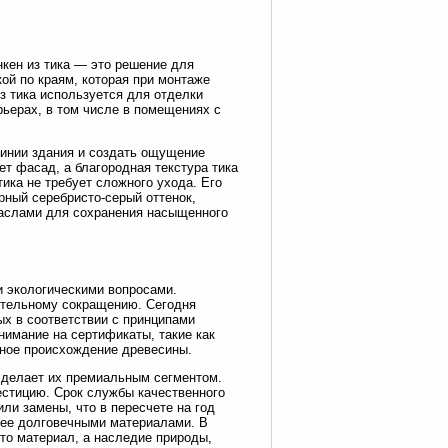
нкен из тика — это решение для
ой по краям, которая при монтаже
з тика используется для отделки
рьерах, в том числе в помещениях с
линии здания и создать ощущение
т фасад, а благородная текстура тика
тика не требует сложного ухода. Его
рный серебристо-серый оттенок,
маслами для сохранения насыщенного
и экологическими вопросами.
ительному сокращению. Сегодня
ых в соответствии с принципами
нимание на сертификаты, такие как
енное происхождение древесины.
о делает их премиальным сегментом.
естицию. Срок службы качественного
ли замены, что в пересчете на год
нее долговечными материалами. В
сто материал, а наследие природы,