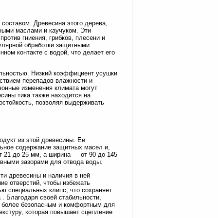
составом. Древесина этого дерева,
ными маслами и каучуком. Эти
ротив гниения, грибков, плесени и
гулярной обработки защитными
нном контакте с водой, что делает его
ильностью. Низкий коэффициент усушки
йствием перепадов влажности и
езонные изменения климата могут
есины тика также находится на
остойкость, позволяя выдерживать
одукт из этой древесины. Ее
льное содержание защитных масел и,
 21 до 25 мм, а ширина — от 90 до 145
тивными зазорами для отвода воды.
сти древесины и наличия в ней
ие отверстий, чтобы избежать
ью специальных клипс, что сохраняет
 . Благодаря своей стабильности,
ил более безопасным и комфортным для
екстуру, которая повышает сцепление