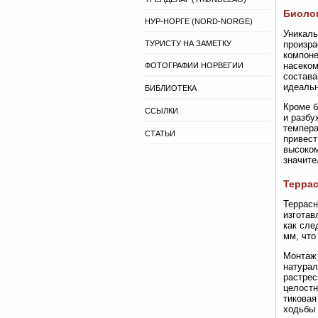
Биолог
НУР-НОРГЕ (NORD-NORGE)
Уникаль
ТУРИСТУ НА ЗАМЕТКУ
произра
компоне
насеком
ФОТОГРАФИИ НОРВЕГИИ
состава
идеальн
БИБЛИОТЕКА
Кроме б
ССЫЛКИ
и разбу
темпера
СТАТЬИ
привест
высоком
значите
Террас
Террасн
изготав
как сле
мм, что
Монтаж 
натурал
растрес
целостн
тиковая
ходьбы 