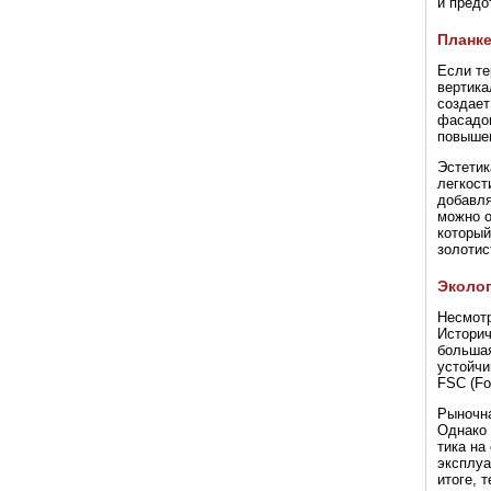
и предо
Планке
Если те
вертика
создает
фасадов
повышен
Эстетик
легкост
добавля
можно о
который
золотис
Эколог
Несмотр
Историч
большая
устойчи
FSC (Fo
Рыночна
Однако 
тика на
эксплуа
итоге, 