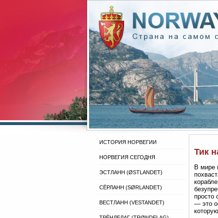
ИСТОРИЯ НОРВЕГИИ
Тик н
НОРВЕГИЯ СЕГОДНЯ
В мире 
ЭСТЛАНН (ØSTLANDET)
похваст
корабле
СЁРЛАНН (SØRLANDET)
безупре
просто 
ВЕСТЛАНН (VESTANDET)
— это о
которую
ТРЁНДЕЛАГ (TRØNDELAG)