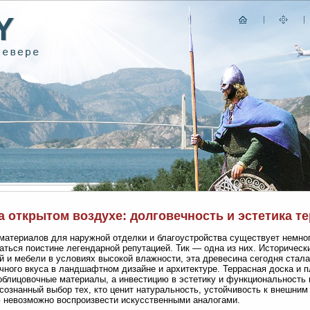
а открытом воздухе: долговечность и эстетика т
материалов для наружной отделки и благоустройства существует немног
аться поистине легендарной репутацией. Тик — одна из них. Историчес
й и мебели в условиях высокой влажности, эта древесина сегодня стал
чного вкуса в ландшафтном дизайне и архитектуре. Террасная доска и п
облицовочные материалы, а инвестицию в эстетику и функциональность 
сознанный выбор тех, кто ценит натуральность, устойчивость к внешним
 невозможно воспроизвести искусственными аналогами.