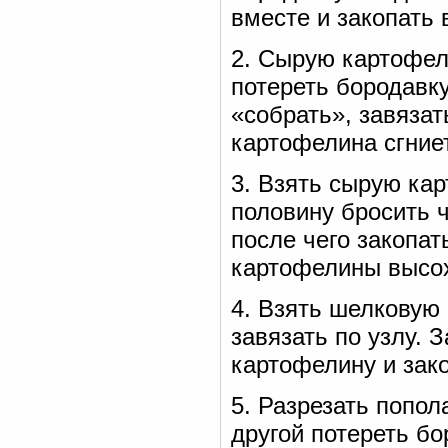
вместе и закопать 
2. Сырую картофел
потереть бородавк
«собрать», завязат
картофелина сгниет
3. Взять сырую ка
половину бросить ч
после чего закопат
картофелины высохн
4. Взять шелковую 
завязать по узлу. 
картофелину и зако
5. Разрезать попол
другой потереть бо