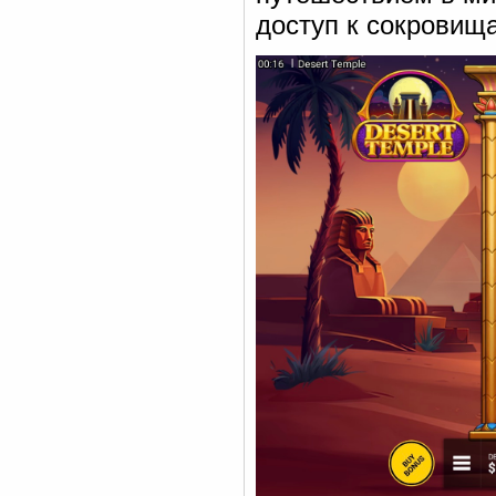
доступ к сокровищ