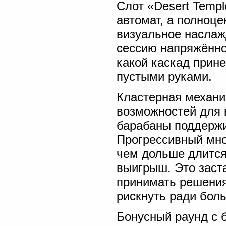
Слот «Desert Templ
автомат, а полноце
визуальное наслаж
сессию напряжённой
какой каскад прине
пустыми руками.
Кластерная механи
возможностей для 
барабаны поддержи
Прогрессивный мно
чем дольше длится
выигрыш. Это заста
принимать решения
рискнуть ради бол
Бонусный раунд с 