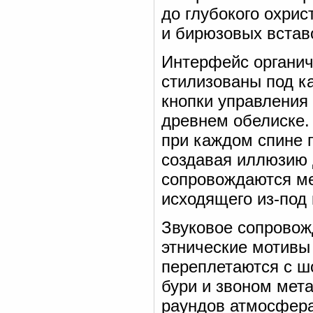
до глубокого охрис
и бирюзовых встав
Интерфейс органич
стилизованы под к
кнопки управления 
древнем обелиске.
при каждом спине 
создавая иллюзию
сопровождаются ме
исходящего из-под
Звуковое сопровож
этнические мотивы
переплетаются с ш
бури и звоном мет
раундов атмосфера