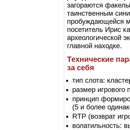
загораются факелы
таинственным сини
пробуждающейся ма
посетитель Ирис ка
археологической э
главной находке.
Технические па
за себя
тип слота: класт
размер игрового п
принцип формиро
(5 и более одина
RTP (возврат игро
волатильность: в