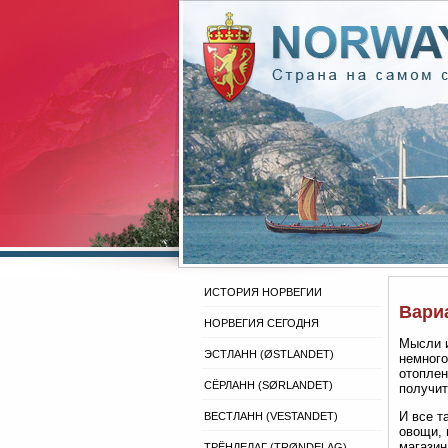
ИСТОРИЯ НОРВЕГИИ
Вари
НОРВЕГИЯ СЕГОДНЯ
Мысли и
ЭСТЛАНН (ØSTLANDET)
немного
отоплен
СЁРЛАНН (SØRLANDET)
получит
И все т
ВЕСТЛАНН (VESTANDET)
овощи, 
магазин
ТРЁНДЕЛАГ (TRØNDELAG)