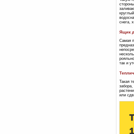
стороны
заливаю
круглый
водосна
снега, 
Ящик 
Самая п
предназ
непосре
несколь
рояльно
так и у
Тепли
Такая т
забора,
растени
или сдв