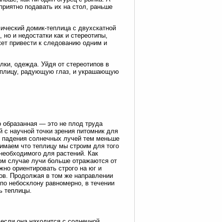
приятно подавать их на стол, раньше
ический домик-теплица с двухскатной
 но и недостатки как и стереотипы,
жет привести к следованию одним и
лки, одежда. Уйдя от стереотипов в
теплицу, радующую глаз, и украшающую
о образанная — это не плод труда
 с научной точки зрения питомник для
л падения солнечных лучей тем меньше
имаем что теплицу мы строим для того
необходимого для растений. Как
ком случае лучи больше отражаются от
жно ориентировать строго на юг и
сов. Продолжая в том же направлении
по небосклону равномерно, в течении
ь теплицы.
если она находится с солнечной