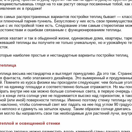
моциииспытываешь глядя на то как растут овощи посаженные тобой, как 
оявления их в продаже!
з самых распространенных вариантов постройки теплиц бывает — класс
и пленочный парник-туннель. Безусловно у них есть свои преимущества,
ые с их постройкой тоже есть. Следование этим самым стереотипам мо
остоинствам и ошибкам связанным с функционированием теплицы.
ипов хватает и так в обыденной жизни, одинаковые дома, квартиры, таре
кевашей теплицы вы получите не только уникальную, но и урожайную 
сток.
оторые наиболее простые и нестандартные варианты постройки теплиц.
теплица
еплица весьма нестандартна и выглядит причудливо. Да это так. Странн
я фантаста, либо эпатажного дизайнера. Это вымеренный и продуманный
й. Помните из курса физики мы проходили следующее: чем больше уго
ет на единицу площади и соответственно больше отражается. Но мы пон
брать внутри нее как можно больше солнечных света, в первую очередь 
о в конце лета солнце уже не поднимается высоко над горизонтом, в та
ной (или иной) поверхности теплицы. Именно поэтому стенку теплицы ну
 наклонно, чтобы солнечный свет мог падать на нее под углом 90 граду
 неплохо и сдвинуть на затылок крышу. Таким образом солнце двигаясь 
ня могло бы направлять свои так необходимые для растений лучи, внутр
теплой и освещенной стенки
ростую теплицу можно разместить вдоль каменной стены дачного дома, 