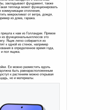
лбы, закладывают фундамент, также
Такая теплица может функционировать
е коммуникации отопления,
ить микроклимат от ветра, дождя,
пример из дома, гаража.
и пришла к нам из Голландии. Прямое
ин из функциональныхплюсов это
егу. Ящик легко собирается из
ят к одной из стенок, например
зования в определенное время года,
 и пол ящика.
ойки. Ее можно разместить вдоль
цы должна быть равнарасположенным
 доступ к растениям можно открывая
щадь, но и материалы.