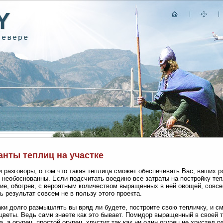
анты теплиц на участке
 разговоры, о том что такая теплица сможет обеспечивать Вас, ваших 
 необоснованны. Если подсчитать воедино все затраты на постройку теп
ие, обогрев, с вероятным количеством выращенных в ней овощей, совсе
ь результат совсем не в пользу этого проекта.
аки долго размышлять вы вряд ли будете, построите свою тепличку, и с
цветы. Ведь сами знаете как это бывает. Помидор выращенный в своей 
а, а огурец, простой огурец, хрустит так как ни один огурец не хрустел р