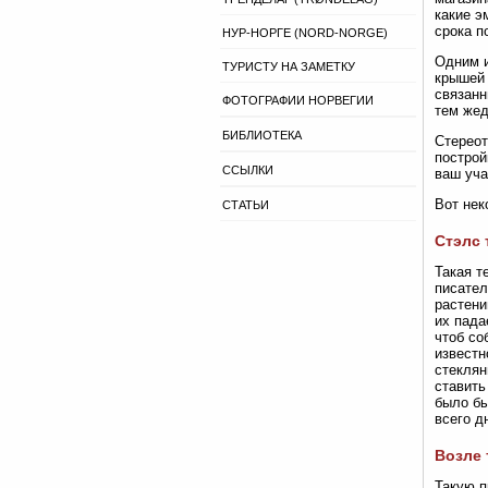
какие э
срока п
НУР-НОРГЕ (NORD-NORGE)
Одним и
ТУРИСТУ НА ЗАМЕТКУ
крышей 
связанн
ФОТОГРАФИИ НОРВЕГИИ
тем жед
БИБЛИОТЕКА
Стереот
построй
ССЫЛКИ
ваш уча
Вот нек
СТАТЬИ
Стэлс 
Такая т
писател
растени
их пада
чтоб со
известн
стеклян
ставить
было бы
всего д
Возле 
Такую п