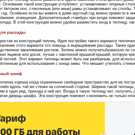
. Основание такой конструкции углубляют, устанавливают опорные сто
т бетоном пол, стеклянные (или иные) рамы устанавливают на столбы. 
 год. Особенно если вы живете в доме круглый год можно провести в не
бжения, освещения. Дополнительный «тамбур» при входе поможет защит
холода. В этой конструкции можно удобно разместить вход в теплицу, на
для рассады
ростая из конструкций теплиц. Идея постройки такого варианта тепличк
начение этого варианта это помощь в выращивании рассады. Также од
дственное закаливание ростков. Зелень можно получитьбуквально по сн
ких ящиков или досок, лучше с наклонной крышкой-крышей, которую креп
й петлей. Этот вариант теплицы может быть как разборным, для исполь
тепленным для использования с конца зимы. Что мешает утеплить стенки
чный шкаф
епличка хороша когда ограниченно свободное пространство для ее постр
 либо вдоль той же стенки на солнечной стороне. Ширина такой тепли
ям в один ряд, прохода в ней нет. Входа в такую теплицу нет, получить
игая дверцы шкафа. Эта конструкция поможет сэкономить не только пло