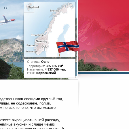
Столица:
Осло
2
Территория:
385 186 км
Население:
4 937 000 чел.
Язык:
норвежский
родственников овощами круглый год,
лицы, ее содержание, полив,
м не исключено, что вы можете
можете выращивать в ней рассаду,
теплице вкусней и слаще чемиз
аньше, как ни один огурец с рынка. А