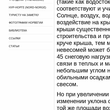
(такие как водосто
соответствуют и у
НУР-НОРГЕ (NORD-NORGE)
Солнце, воздух, во
ТУРИСТУ НА ЗАМЕТКУ
воздействие на кры
ФОТОГРАФИИ НОРВЕГИИ
крыши существенно
БИБЛИОТЕКА
строительства и п
ССЫЛКИ
круче крыша, тем м
СТАТЬИ
невесомей может б
45 снеговую нагруз
связи в теплых и 
небольшим углом н
обильными осадка
свесом.
Но при увеличении 
изменении уклона с
той же площади воз