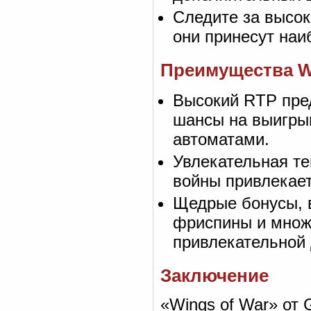
Следите за высо
они принесут на
Преимущества W
Высокий RTP пре
шансы на выигры
автоматами.
Увлекательная т
войны привлекает
Щедрые бонусы, 
фриспины и множ
привлекательной 
Заключение
«Wings of War» от 