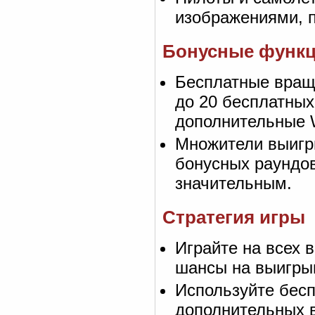
изображениями, 
Бонусные функ
Бесплатные враще
до 20 бесплатных
дополнительные 
Множители выигр
бонусных раундо
значительным.
Стратегия игры
Играйте на всех 
шансы на выигры
Используйте бесп
дополнительных 