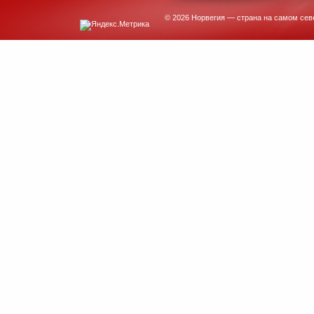
© 2026 Норвегия — страна на самом сев