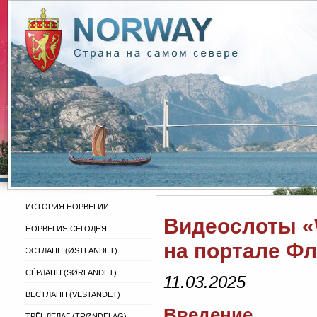
ИСТОРИЯ НОРВЕГИИ
Видеослоты «W
НОРВЕГИЯ СЕГОДНЯ
на портале Фл
ЭСТЛАНН (ØSTLANDET)
СЁРЛАНН (SØRLANDET)
11.03.2025
ВЕСТЛАНН (VESTANDET)
Введение
ТРЁНДЕЛАГ (TRØNDELAG)