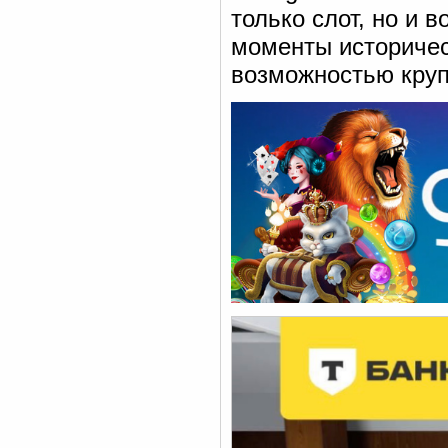
только слот, но и
моменты историчес
возможностью круп