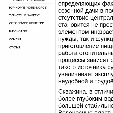
определяющих факт
НУР-НОРГЕ (NORD-NORGE)
сезонной дачи в п
ТУРИСТУ НА ЗАМЕТКУ
отсутствие центра
становится не про
ФОТОГРАФИИ НОРВЕГИИ
элементом инфрас
БИБЛИОТЕКА
нужды, так и функц
ССЫЛКИ
приготовление пищи
СТАТЬИ
работа отопительн
процессы зависят 
такого источника 
увеличивает экспл
неудобной и трудо
Скважина, в отличи
более глубоким во
большей стабильно
Водоносные пласты