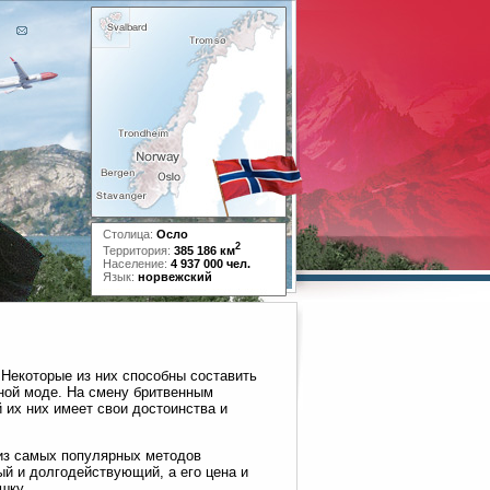
Столица:
Осло
2
Территория:
385 186 км
Население:
4 937 000 чел.
Язык:
норвежский
 Некоторые из них способны составить
ной моде. На смену бритвенным
 их них имеет свои достоинства и
 из самых популярных методов
й и долгодействующий, а его цена и
шку.