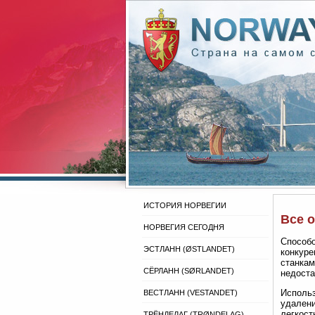
ИСТОРИЯ НОРВЕГИИ
Все 
НОРВЕГИЯ СЕГОДНЯ
Способо
ЭСТЛАНН (ØSTLANDET)
конкуре
станкам
СЁРЛАНН (SØRLANDET)
недоста
Использ
ВЕСТЛАНН (VESTANDET)
удалени
легкост
ТРЁНДЕЛАГ (TRØNDELAG)