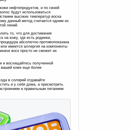
кожи нефтепродуктов, и по своей
волос будут использоваться
ействием высоких температур воска
ому данный метод считается одним из
той линий.
лить то, что для достижения
 на кожу, где есть родинки,
 процедура абсолютно противопоказана
а или имеется аллергия на компоненты
иначе воск просто не сможет их
и и восхищайтесь полученной
т вашей коже еще более
хода в солярий отдавайте
тить и у себя дома, а присмотреть
настроением и правильным питанием