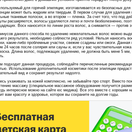
спользуемый для горячей эпиляции, изготавливается из безопасных для 
енции может быть жидким или твердым. В первом случае для удаления 
ьные тканевые полоски, а во втором — пленка. За счет того, что под д
лы расширяются, волосы удаляются легко и почти безболезненно, поэт
адящих. Воск наносится по линии роста волос, а снимается — против э
инусов данного способа по удалению нежелательных волос можно выде
его результата, необходимо соблюсти ряд условий. Нельзя наносить воск
ки, какие-либо проблемные участки, свежие ссадины или ожоги. Данная
ие 24 часов после солярия или сауны и, если у вас чувствительная кож
воска. Длина волос, подлежащих удалению, не должна быть мене 5 мм, 
ть.
м подходит данная процедура, соблюдайте перечисленные рекомендаци
тью. Использование дополнительной косметики после эпиляции придас
ательный вид и сохранит результат надолго.
есь ухаживать за кожей комплексно, не забывайте про спорт. Вместо по
тению массажу (специальное массажное оборудование получится размес
удь интересное можно на сайте юс медика). Все это вместе с хорошим 
ит вам красоту и здоровье, которое вы сохраните на долгие годы.