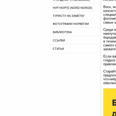
Воск, и
НУР-НОРГЕ (NORD-NORGE)
консист
специал
ТУРИСТУ НА ЗАМЕТКУ
фоллику
самых щ
ФОТОГРАФИИ НОРВЕГИИ
Среди м
БИБЛИОТЕКА
наилучш
бородав
ССЫЛКИ
в течен
самого 
СТАТЬИ
захвати
Если ва
гладкос
привлек
Старайт
предпоч
что-ниб
обеспеч