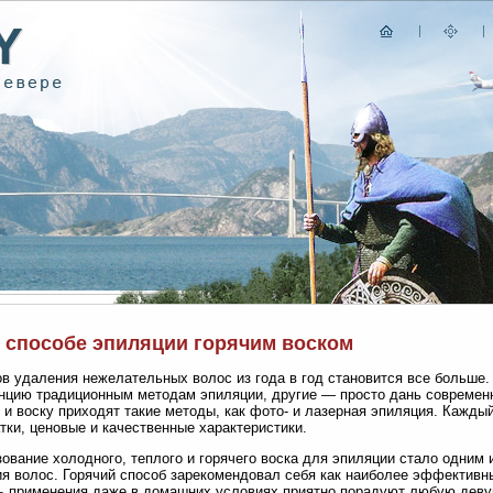
о способе эпиляции горячим воском
в удаления нежелательных волос из года в год становится все больше.
нцию традиционным методам эпиляции, другие — просто дань современ
 и воску приходят такие методы, как фото- и лазерная эпиляция. Каждый
тки, ценовые и качественные характеристики.
ование холодного, теплого и горячего воска для эпиляции стало одним
я волос. Горячий способ зарекомендовал себя как наиболее эффективны
ь применения даже в домашних условиях приятно порадуют любую деву