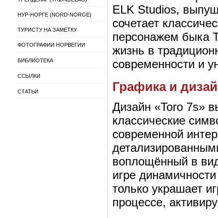
ELK Studios, выпущ
НУР-НОРГЕ (NORD-NORGE)
сочетает классиче
ТУРИСТУ НА ЗАМЕТКУ
персонажем быка Т
ФОТОГРАФИИ НОРВЕГИИ
жизнь в традицион
БИБЛИОТЕКА
современности и у
ССЫЛКИ
Графика и диза
СТАТЬИ
Дизайн «Toro 7s» в
классические симв
современной интер
детализированным
воплощённый в вид
игре динамичности 
только украшает иг
процессе, активир