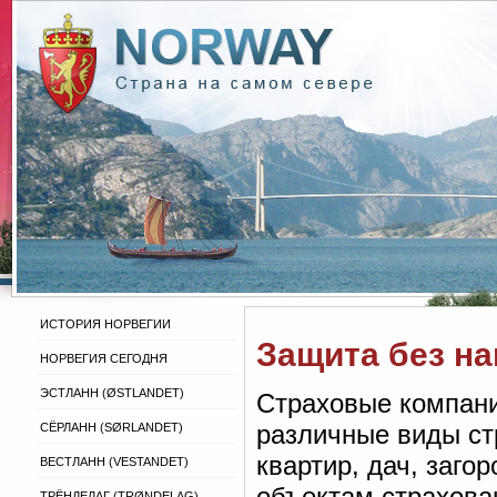
ИСТОРИЯ НОРВЕГИИ
Защита без н
НОРВЕГИЯ СЕГОДНЯ
ЭСТЛАНН (ØSTLANDET)
Страховые компани
различные виды ст
СЁРЛАНН (SØRLANDET)
квартир, дач, заг
ВЕСТЛАНН (VESTANDET)
объектам страхова
ТРЁНДЕЛАГ (TRØNDELAG)