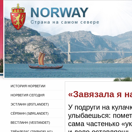
ИСТОРИЯ НОРВЕГИИ
«Завязала я на
НОРВЕГИЯ СЕГОДНЯ
ЭСТЛАНН (ØSTLANDET)
У подруги на кулач
улыбаешься: помет
СЁРЛАНН (SØRLANDET)
сама частенько «у
ВЕСТЛАНН (VESTANDET)
и дело оставляешь
ТРЁНДЕЛАГ (TRØNDELAG)