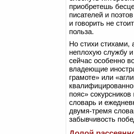
приобретешь бесце
писателей и поэто
и говорить не стои
польза.
Но стихи стихами,
неплохую службу и
сейчас особенно в
владеющие иностра
грамоте» или «агл
квалифицированног
пояс» сокурсников
словарь и ежеднев
двумя-тремя словам
забывчивость побе
Долой рассеянн