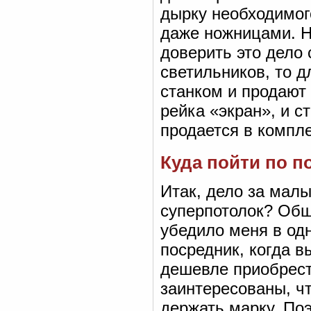
дырку необходимого
даже ножницами. Н
доверить это дело
светильников, то 
станком и продают
рейка «экран», и с
продается в компл
Куда пойти по п
Итак, дело за мал
суперпотолок? Общ
убедило меня в од
посредник, когда в
дешевле приобрест
заинтересованы, ч
держать марку. По