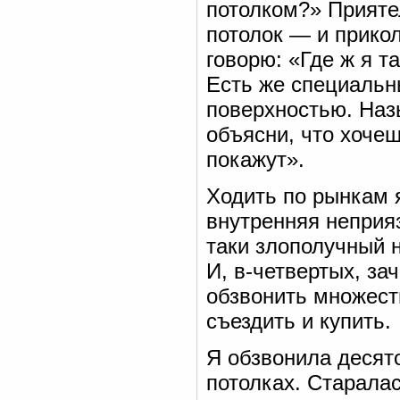
потолком?» Прияте
потолок — и прикол
говорю: «Где ж я т
Есть же специальн
поверхностью. Наз
объясни, что хоче
покажут».
Ходить по рынкам я
внутренняя неприяз
таки злополучный н
И, в-четвертых, за
обзвонить множест
съездить и купить.
Я обзвонила десят
потолках. Старала