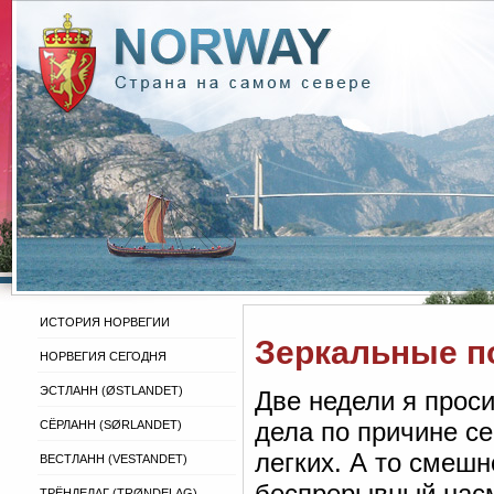
ИСТОРИЯ НОРВЕГИИ
Зеркальные п
НОРВЕГИЯ СЕГОДНЯ
ЭСТЛАНН (ØSTLANDET)
Две недели я прос
дела по причине с
СЁРЛАНН (SØRLANDET)
легких. А то смеш
ВЕСТЛАНН (VESTANDET)
беспрерывный насм
ТРЁНДЕЛАГ (TRØNDELAG)