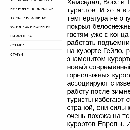
Хемседал, Восс и 
туристов. И хотя в
НУР-НОРГЕ (NORD-NORGE)
температура не оп
ТУРИСТУ НА ЗАМЕТКУ
покрыл белоснежны
ФОТОГРАФИИ НОРВЕГИИ
гостям уже с конца
БИБЛИОТЕКА
работать подъемни
ССЫЛКИ
на курорте Гейло,
СТАТЬИ
знаменитом курорт
новый современный
горнолыжных куро
ассоциируют с изв
работу после зимне
туристы избегают о
страной, они силь
очень похожа на т
курортов Европы. 