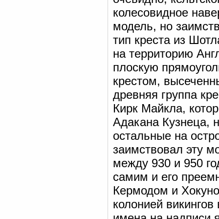
колесовидное наве
модель, но заимст
тип креста из Шот
на территорию Анг
плоскую прямоугол
крестом, высеченн
древняя группа кре
Кирк Майкла, кото
Адакана Кузнеца, н
остальные на остр
заимствовал эту мо
между 930 и 950 го
самим и его преем
Кермодом и Хокуно
колонией викингов 
имена на надписи 