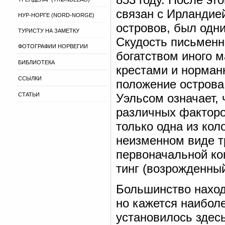
связан с Ирландией
НУР-НОРГЕ (NORD-NORGE)
островов, был одни
ТУРИСТУ НА ЗАМЕТКУ
Скудость письменн
ФОТОГРАФИИ НОРВЕГИИ
богатством иного 
БИБЛИОТЕКА
крестами и норман
ССЫЛКИ
положение острова
СТАТЬИ
Уэльсом означает, 
различных факторо
только одна из кол
неизменном виде 
первоначальной кон
тинг (возрожденный
Большинство находо
но кажется наибол
установилось здесь