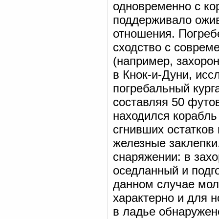
одновременно с ко
поддерживало ожив
отношения. Погреб
сходство с соврем
(например, захоро
в Кнок-и-Дуни, исс
погребальный кург
составляя 50 футов
находился корабль 
сгнивших остатков 
железные заклепки
снаряжении: в захо
оседланный и подг
данном случае мол
характерно и для 
в ладье обнаружен