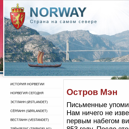
ИСТОРИЯ НОРВЕГИИ
Остров Мэн
НОРВЕГИЯ СЕГОДНЯ
ЭСТЛАНН (ØSTLANDET)
Письменные упомин
Нам ничего не изв
СЁРЛАНН (SØRLANDET)
первым набегом вик
ВЕСТЛАНН (VESTANDET)
853 году. После эт
ТРЁНДЕЛАГ (TRØNDELAG)