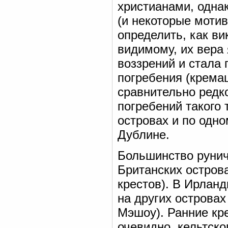
христианами, одна
(и некоторые мотив
определить, как ви
видимому, их вера
воззрений и стала 
погребения (кремац
сравнительно редк
погребений такого 
островах и по одн
Дублине.
Большинство рунич
Британских острова
крестов). В Ирланд
на других островах
Мэшоу). Ранние кре
очевидно, кельтск