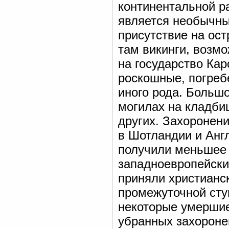
континентальной р
является необычны
присутствие на ос
там викинги, возмо
на государство Кар
роскошные, погреб
иного рода. Больш
могилах на кладби
других. Захоронен
в Шотландии и Англ
получили меньшее 
западноевропейски
приняли христианск
промежуточной сту
некоторые умершие
убранных захороне