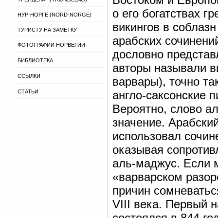
о его богатствах г
НУР-НОРГЕ (NORD-NORGE)
викингов в соблазн
ТУРИСТУ НА ЗАМЕТКУ
арабских сочинений
ФОТОГРАФИИ НОРВЕГИИ
дословно представ
БИБЛИОТЕКА
авторы называли ви
ССЫЛКИ
варвары), точно та
СТАТЬИ
англо-саксонские п
Вероятно, слово а
значение. Арабский
использовал сочине
оказывая сопротив
аль-маджус. Если м
«варварском разоре
причин сомневаться
VIII века. Первый 
состоялся в 844 го