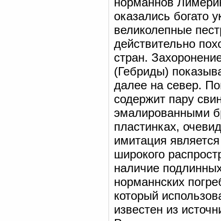
норманнов Лимерик
оказались богато 
великолепные пест
действительно пох
стран. Захоронение
(Гебриды) показыв
далее на север. По
содержит пару сви
эмалированными бр
пластинках, очевид
имитация является
широкого распрост
наличие подлинных
норманнских погреб
который использов
известен из источн