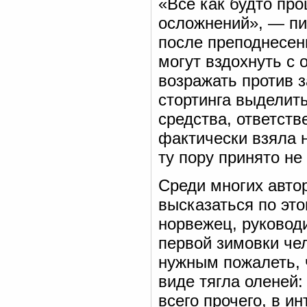
«Все как будто про
осложнений», — пи
после преподнесен
могут вздохнуть с
возражать против 
стортинга выделит
средства, ответств
фактически взяла н
ту пору принято не
Среди многих авто
высказаться по эт
норвежец, руковод
первой зимовки че
нужным пожалеть, 
виде тягла оленей:
всего прочего, в и