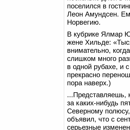
поселился в гостин
Леон Амундсен. Ему
Норвегию.
В кубрике Ялмар Ю
жене Хильде: «Тыся
внимательно, когда
слишком много разн
в одной рубахе, и 
прекрасно переношу
пора наверх.)
...Представляешь, 
за каких-нибудь пя
Северному полюсу,
объявил, что с сен
серьезные изменени