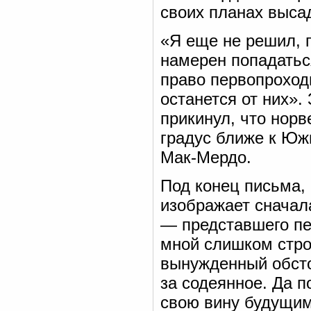
своих планах высад
«Я еще не решил, 
намерен попадаться
право первопроход
останется от них».
прикинул, что нор
градус ближе к Южн
Мак-Мердо.
Под конец письма,
изображает сначала
— представшего пе
мной слишком строг
вынужденный обсто
за содеянное. Да п
свою вину будущим