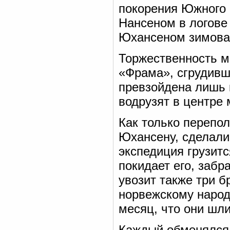
покорения Южного
Нансеном в логове
Юхансеном зимова
Торжественность м
«Фрама», сгрудивш
превзойдена лишь 
водрузят в центре 
Как только перепол
Юхансену, сделали
экспедиция грузитс
покидает его, забр
увозит также три б
норвежскому народу
месяц, что они шл
Каждый обменялся 