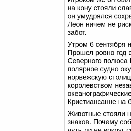
на кону стояли сла
он умудрялся сохр
Леон ничем не риск
забот.
Утром 6 сентября 
Прошел ровно год с
Северного полюса 
полярное судно ок
норвежскую столиц
королевством незав
океанографические
Кристиансанне на б
Животные стояли н
знаков. Почему соб
чуть ли не вокруг 