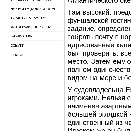
Атлантического ок
НУР-НОРГЕ (NORD-NORGE)
Там высокий, пред
ТУРИСТУ НА ЗАМЕТКУ
фуншалской гостин
задание, определен
ФОТОГРАФИИ НОРВЕГИИ
забрать почту в но
БИБЛИОТЕКА
адресованные капи
ССЫЛКИ
был проверить, вс
СТАТЬИ
место. Затем ему о
полном одиночеств
видом на море и б
У судовладельца Е
игроками. Нельзя с
наименее азартным
большей оглядкой 
единственный из че
Игроком же он был 