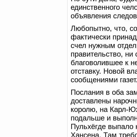
единственного чел
объявления следова
Любопытно, что, с
фактически принад
счел нужным отдел
правительство, ни 
благоволившее к н
отставку. Новой вл
сообщениями газет
Послания в оба за
доставлены нарочн
королю, на Карл-Юх
подальше и выполн
Пульхёгде выпало 
Хансена. Там треб