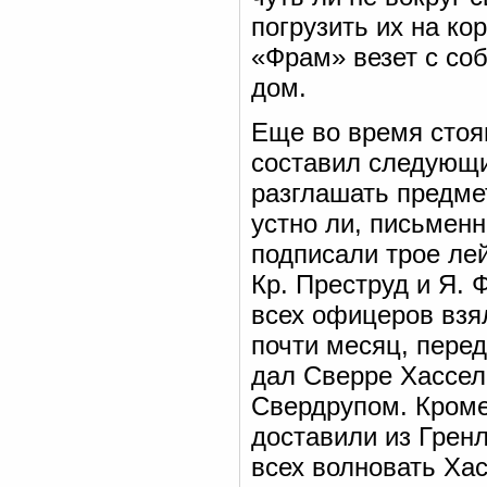
погрузить их на ко
«Фрам» везет с соб
дом.
Еще во время стоя
составил следующи
разглашать предме
устно ли, письмен
подписали трое ле
Кр. Преструд и Я. 
всех офицеров взя
почти месяц, пере
дал Сверре Хассел
Свердрупом. Кроме 
доставили из Грен
всех волновать Ха