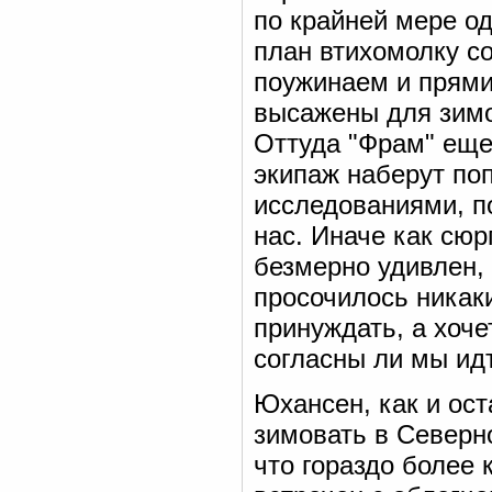
по крайней мере о
план втихомолку с
поужинаем и прями
высажены для зимо
Оттуда "Фрам" еще
экипаж наберут по
исследованиями, по
нас. Иначе как сю
безмерно удивлен, 
просочилось никаки
принуждать, а хоче
согласны ли мы идт
Юхансен, как и ос
зимовать в Северно
что гораздо более