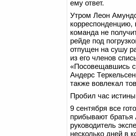
ему ответ.
Утром Леон Амундс
корреспонденцию, 
команда не получит
рейде под погрузк
отпущен на сушу р
из его членов спис
«Посовещавшись с 
Андерс Теркельсен
также вовлекал то
Пробил час истины
9 сентября все гот
прибывают братья 
руководитель эксп
несколько дней в к