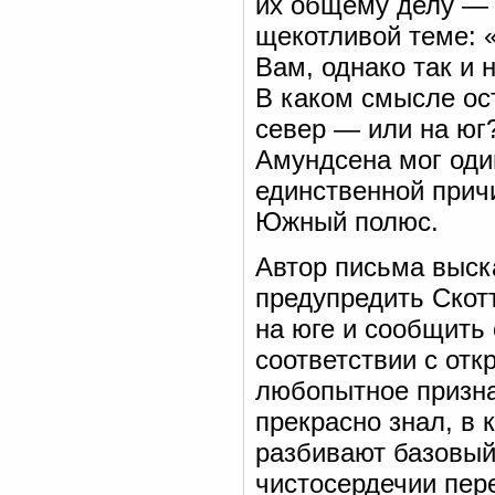
их общему делу — 
щекотливой теме: 
Вам, однако так и 
В каком смысле ос
север — или на юг
Амундсена мог один
единственной прич
Южный полюс.
Автор письма выск
предупредить Скотт
на юге и сообщить
соответствии с от
любопытное призна
прекрасно знал, в
разбивают базовый
чистосердечии пер