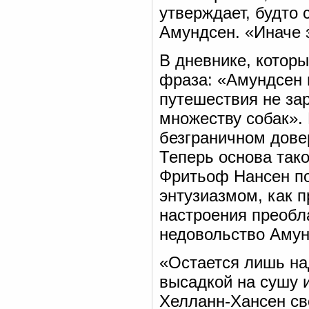
утверждает, будто 
Амундсен. «Иначе з
В дневнике, котор
фраза: «Амундсен 
путешествия не зар
множеству собак».
безграничном дове
Теперь основа так
Фритьоф Нансен по
энтузиазмом, как п
настроения преобл
недовольство Аму
«Остается лишь над
высадкой на сушу 
Хелланн-Хансен св