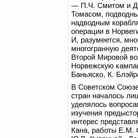
— П.Ч. Смитом и Д
Томасом, подводны
надводным корабля
операции в Норвеги
И, разумеется, мн
многогранную деят
Второй Мировой во
Норвежскую кампани
Баньяско, К. Блэйра
В Советском Союзе
стран началось ли
уделялось вопроса
изучения предысто
интерес представл
Кана, работы Е.М.