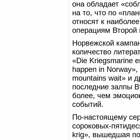
она обладает «соб
на то, что по «пла
относят к наиболе
операциям Второй 
Норвежской кампа
количество литерат
«Die Kriegsmarine e
happen in Norway», 
mountains wait» и д
последние залпы В
более, чем эмоцио
событий.
По-настоящему сер
сороковых-пятидес
krig», вышедшая п