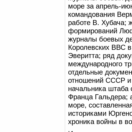
море за апрель-ию
командования Верм
работе В. Хубача;
формирований Люфт
журналы боевых д
Королевских ВВС в
Эверитта; ряд док
международного тр
отдельные докуме
отношений СССР и 
начальника штаба 
Франца Гальдера; 
море, составленна
историками Юрген
хроника войны в в