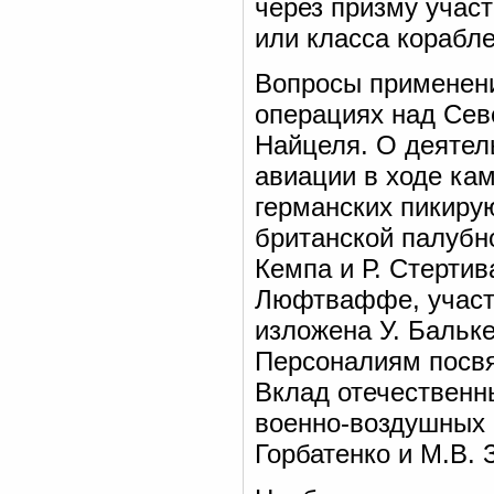
через призму участ
или класса корабле
Вопросы применени
операциях над Сев
Найцеля. О деятел
авиации в ходе ка
германских пикиру
британской палубн
Кемпа и Р. Стерти
Люфтваффе, участв
изложена У. Бальке
Персоналиям посвя
Вклад отечественн
военно-воздушных 
Горбатенко и М.В.