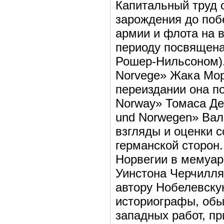
Капитальный труд 
зарождения до поб
армии и флота на 
периоду посвящена
Рошер-Нильсоном).
Norvege» Жака Мор
переиздании она по
Norway» Томаса Де
und Norwegen» Ва
взгляды и оценки с
германской сторон
Норвегии в мемуар
Уинстона Черчилля
автору Нобелевску
историографы, обы
западных работ, п