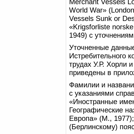
Merchant Vessels L
World War» (London, 
Vessels Sunk or De
«Krigsforliste nors
1949) с уточнениям
Уточненные данные
Истребительного к
трудах У.Р. Хорли 
приведены в прило
Фамилии и названи
с указаниями справ
«Иностранные имена
Географические на
Европа» (М., 1977
(Берлинскому) пояс