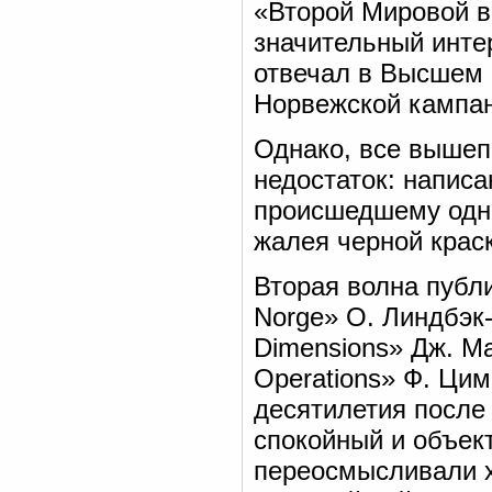
«Второй Мировой в
значительный интер
отвечал в Высшем 
Норвежской кампан
Однако, все выше
недостаток: напис
происшедшему одно
жалея черной крас
Вторая волна публи
Norge» О. Линдбэк-
Dimensions» Дж. Ма
Operations» Ф. Цим
десятилетия после
спокойный и объек
переосмысливали х