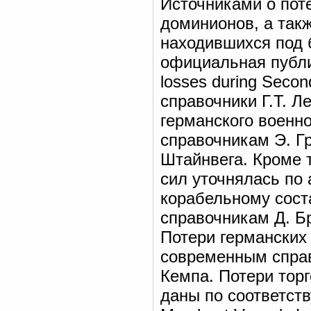
Источниками о пот
доминионов, а такж
находившихся под 
официальная публик
losses during Secon
справочники Г.Т. Л
германского военно
справочникам Э. Гр
Штайнвега. Кроме 
сил уточнялась по
корабельному состав
справочникам Д. Бр
Потери германских
современным справо
Кемпа. Потери тор
даны по соответст