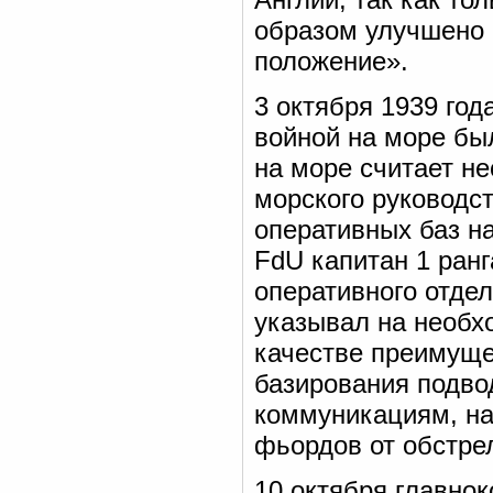
образом улучшено 
положение».
3 октября 1939 год
войной на море бы
на море считает н
морского руководс
оперативных баз на
FdU капитан 1 ран
оперативного отде
указывал на необх
качестве преимущес
базирования подво
коммуникациям, на
фьордов от обстре
10 октября главно