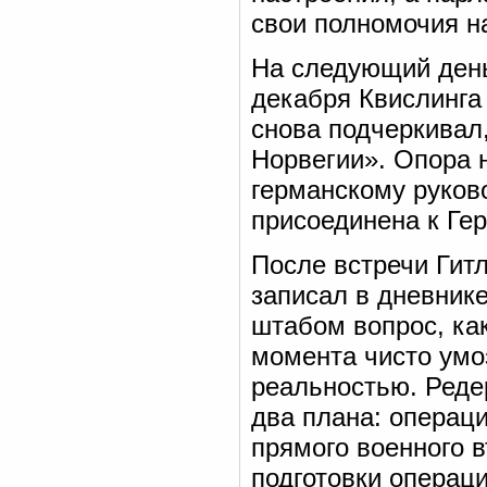
свои полномочия на
На следующий день
декабря Квислинга
снова подчеркивал
Норвегии». Опора н
германскому руков
присоединена к Ге
После встречи Гит
записал в дневник
штабом вопрос, ка
момента чисто умо
реальностью. Реде
два плана: операци
прямого военного 
подготовки операци