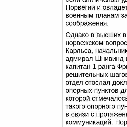
Норвегии и овладет
военным планам за
соображения.
Однако в высших в
норвежском вопрос
Карльса, начальни
адмирал Шнивинд и
капитан 1 ранга Фр
решительных шагов
отдел отослал док
опорных пунктов д
которой отмечалось
такого опорного пу
в связи с протяже
коммуникаций. Нор