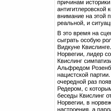
причинам историки
антигитлеровской 
внимание на этой 
реальной, и ситуа
В это время на сце
сыграть особую рол
Видкуне Квислинге
Норвегии, лидер с
Квислинг симпатиз
Альфредом Розенб
нацистской партии.
очередной раз появ
Редером, с которы
беседы Квислинг от
Норвегии, в норве
настроения, а парл