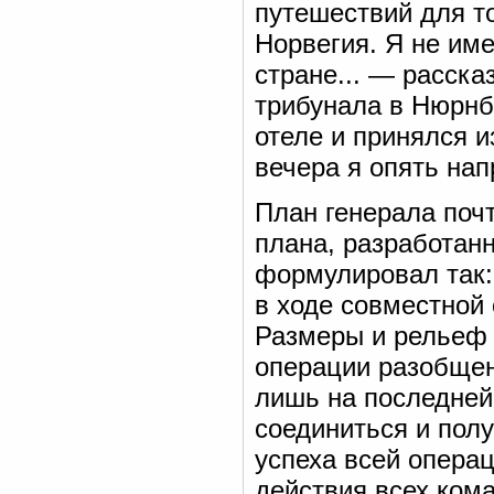
путешествий для то
Норвегия. Я не им
стране... — расск
трибунала в Нюрнб
отеле и принялся и
вечера я опять на
План генерала поч
плана, разработан
формулировал так:
в ходе совместной
Размеры и рельеф 
операции разобщен
лишь на последней
соединиться и пол
успеха всей опера
действия всех ком