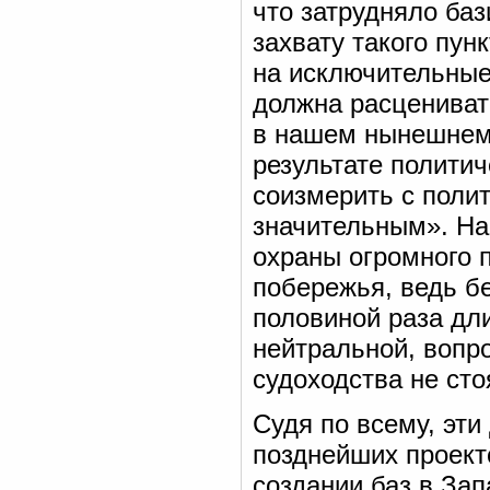
что затрудняло ба
захвату такого пун
на исключительные 
должна расцениват
в нашем нынешнем 
результате политич
соизмерить с поли
значительным». На
охраны огромного 
побережья, ведь бе
половиной раза дл
нейтральной, вопр
судоходства не ст
Судя по всему, эт
позднейших проекто
создании баз в За