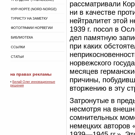
рассматривали Кор
НУР-НОРГЕ (NORD-NORGE)
ни в качестве про
ТУРИСТУ НА ЗАМЕТКУ
нейтралитет этой 
1939 г. посол в О
ФОТОГРАФИИ НОРВЕГИИ
дел памятную запис
БИБЛИОТЕКА
при каких обстояте
ССЫЛКИ
неприкосновенност
СТАТЬИ
норвежского госуда
месяцев германски
на правах рекламы
причины, побудивш
•
Белай Олег инновационные
решения
вторжению в эту ст
Затронутые в пред
несмотря на внешн
сомнительных моме
немецких авторов 
1939—1945 гг.». Эт