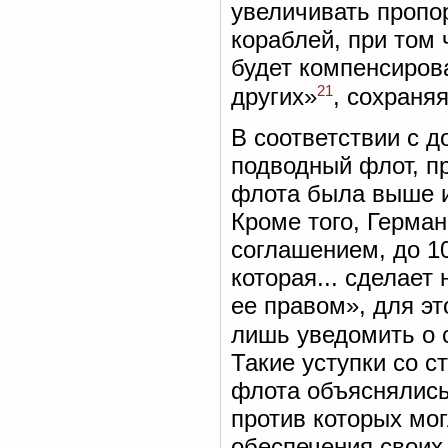
увеличивать пропо
кораблей, при том 
будет компенсиров
21
других»
, сохраня
В соответствии с д
подводный флот, п
флота была выше и
Кроме того, Герма
соглашением, до 10
которая... сделае
ее правом», для э
лишь уведомить о 
Такие уступки со 
флота объяснялись
против которых мо
обеспечения своих