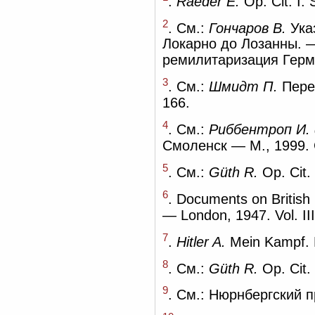
.
Raeder E.
Op. Cit. I.
2
. См.:
Гончаров В.
Указ
Локарно до Лозанны. —
ремилитаризация Герм
3
. См.:
Шмидт П.
Перев
166.
4
. См.:
Риббентроп И.
Смоленск — М., 1999. 
5
. См.:
Güth R.
Op. Cit.
6
. Documents on Britis
— London, 1947. Vol. III
7
.
Hitler A.
Mein Kampf. B
8
. См.:
Güth R.
Op. Cit.
9
. См.: Нюрнбергский пр