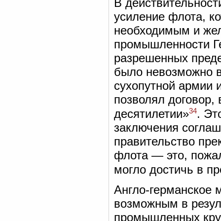
В действительност
усиление флота, к
необходимым и жел
промышленности Ге
разрешенных предел
было невозможно в
сухопутной армии 
позволял договор,
34
десятилетии»
. Эт
заключения соглаш
правительство пре
флота — это, пожа
могло достичь в п
Англо-германское 
возможным в резул
промышленных круг