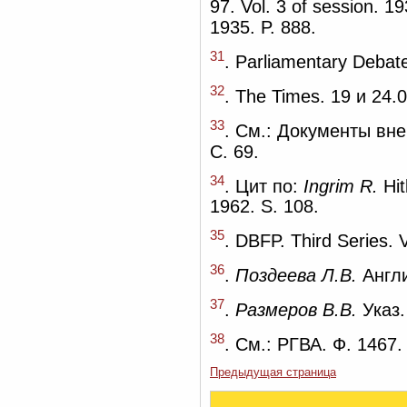
97. Vol. 3 of session. 
1935. P. 888.
31
. Parliamentary Debate
32
. The Times. 19 и 24.
33
. См.: Документы вн
С. 69.
34
. Цит по:
Ingrim R.
Hit
1962. S. 108.
35
. DBFP. Third Series. Vo
36
.
Поздеева Л.В.
Англи
37
.
Размеров В.В.
Указ.
38
. См.: РГВА. Ф. 1467. 
Предыдущая страница