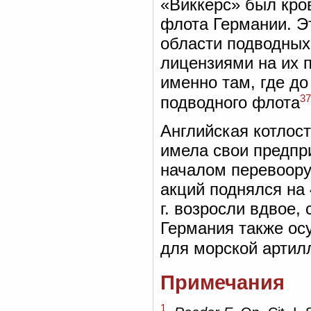
«Виккерс» был кро
флота Германии. Э
области подводных
лицензиями на их п
именно там, где до
37
подводного флота
Английская котлос
имела свои предпр
началом перевоору
акций поднялся на 
г. возросли вдвое, с
Германия также ос
для морской артил
Примечания
1