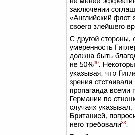
не менее эффектив
заключении соглаш
«Английский флот 
своего злейшего вр
С другой стороны,
умеренность Гитлер
должна быть благод
30
не 50%
. Некотор
указывая, что Гитл
зрения отстаивали
пропаганда всеми 
Германии по отнош
случаях указывал, 
Британией, попроси
33
него требовали
.