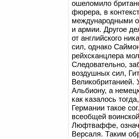
ошеломило британс
фюрера, в контекст
международными о
и армии. Другое де
от английского ник
сил, однако Саймо
рейхсканцлера мол
Следовательно, за
воздушных сил, Гит
Великобританией. 
Альбиону, а немецк
как казалось тогда
Германии такое со
всеобщей воинской
Люфтваффе, означа
Версаля. Таким обр