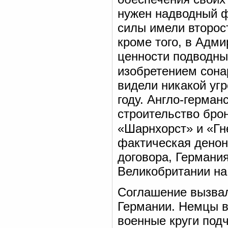
нужен надводный ф
силы имели второс
кроме того, в Адм
ценности подводны
изобретением сона
видели никакой уг
году. Англо-герма
строительство бро
«Шарнхорст» и «Гн
фактическая денон
договора, Германи
Великобритании на
Соглашение вызвало
Германии. Немцы в
военные круги под