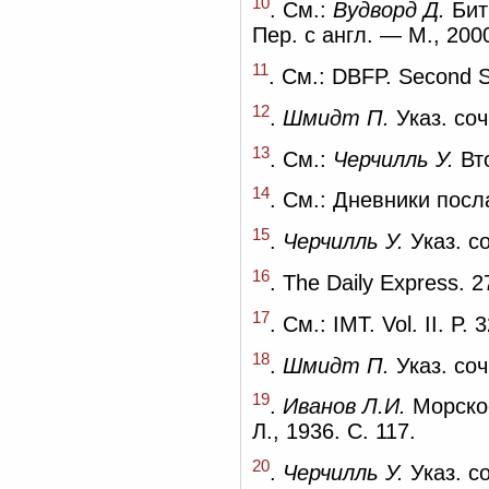
10
. См.:
Вудворд Д.
Бит
Пер. с англ. — М., 2000
11
. См.: DBFP. Second Se
12
.
Шмидт П.
Указ. соч
13
. См.:
Черчилль У.
Вто
14
. См.: Дневники пос
15
.
Черчилль У.
Указ. со
16
. The Daily Express. 2
17
. См.: IMT. Vol. II. P. 
18
.
Шмидт П.
Указ. соч
19
.
Иванов Л.И.
Морское
Л., 1936. С. 117.
20
.
Черчилль У.
Указ. со