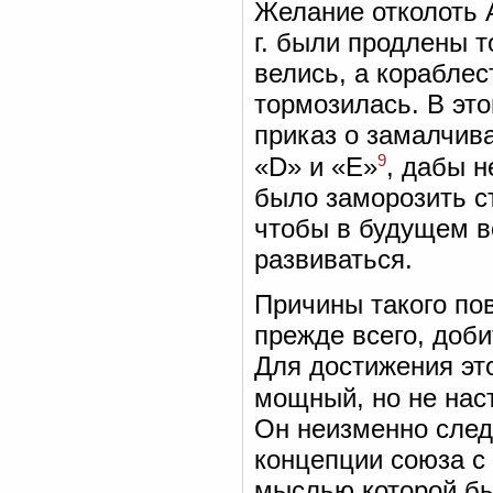
Желание отколоть А
г. были продлены 
велись, а кораблес
тормозилась. В это
приказ о замалчив
9
«D» и «Е»
, дабы 
было заморозить с
чтобы в будущем в
развиваться.
Причины такого пов
прежде всего, доби
Для достижения эт
мощный, но не нас
Он неизменно след
концепции союза с
мыслью которой бы