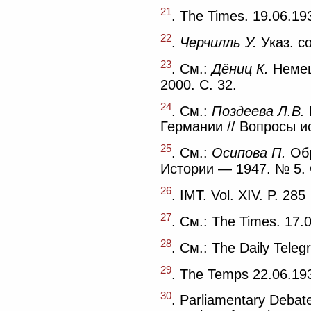
21
. The Times. 19.06.19
22
.
Черчилль У.
Указ. со
23
. См.:
Дёниц К.
Немец
2000. С. 32.
24
. См.:
Поздеева Л.В.
Германии // Вопросы ис
25
. См.:
Осипова П.
Обр
Истории — 1947. № 5. 
26
. IMT. Vol. XIV. P. 285
27
. См.: The Times. 17.
28
. См.: The Daily Teleg
29
. The Temps 22.06.19
30
. Parliamentary Debate