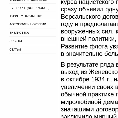
курса нацистского 
сразу объявил одн
НУР-НОРГЕ (NORD-NORGE)
Версальского догов
ТУРИСТУ НА ЗАМЕТКУ
году и предполагав
ФОТОГРАФИИ НОРВЕГИИ
вооруженных сил, 
БИБЛИОТЕКА
внешней политики,
ССЫЛКИ
Развитие флота ув
СТАТЬИ
в значительно бол
В результате ряда 
выход из Женевско
в октябре 1934 г.,
увеличении своих 
обычной практике 
миролюбивой дема
значащими договора
заключило мирный д