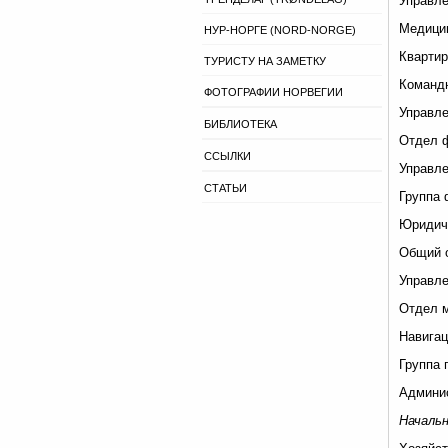
Управле
Медицин
НУР-НОРГЕ (NORD-NORGE)
Квартир
ТУРИСТУ НА ЗАМЕТКУ
Командн
ФОТОГРАФИИ НОРВЕГИИ
Управле
БИБЛИОТЕКА
Отдел ф
ССЫЛКИ
Управле
СТАТЬИ
Группа 
Юридиче
Общий о
Управле
Отдел м
Навигац
Группа 
Админис
Начальн