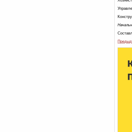
Хозяйст
Управле
Констру
Начальн
Составл
Предыд