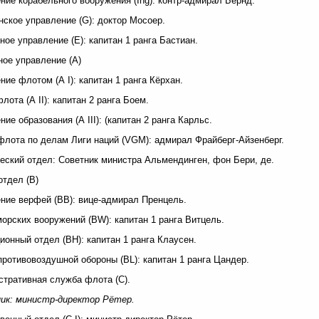
ние корабельного вооружения (Ing): контр-адмирал Бернд.
ское управление (G): доктор Мосоер.
ное управление (Е): капитан 1 ранга Бастиан.
ое управление (А)
ние флотом (А I): капитан 1 ранга Кёрхан.
лота (А II): капитан 2 ранга Боем.
ние образования (А III): (капитан 2 ранга Карльс.
флота по делам Лиги наций (VGM): адмирал Фрайберг-Айзенберг.
ский отдел: Советник министра Альмендинген, фон Бери, де.
тдел (В)
ние верфей (ВВ): вице-адмирал Пренцель.
орских вооружений (BW): капитан 1 ранга Витцель.
ионный отдел (ВН): капитан 1 ранга Клаусен.
противовоздушной обороны (BL): капитан 1 ранга Цандер.
тративная служба флота (С).
ик: министр-директор Рётер.