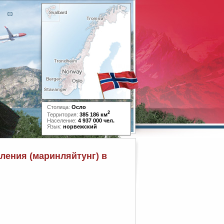
Столица:
Осло
2
Территория:
385 186 км
Население:
4 937 000 чел.
Язык:
норвежский
ления (маринляйтунг) в