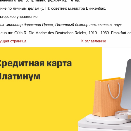
венный отдел (С I): министр-директор Рётер.
ние по личным делам (С II): советник министра Винхенбах.
кторское управление.
ик: министр-директор Пресе, Почетный доктор технических наук.
ено по: Güth R. Die Marine des Deutschen Raichs, 1919—1939. Frankfurt a
ущая страница
К оглавлению