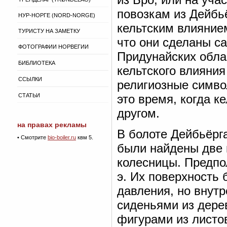
повозкам из Дейбь
НУР-НОРГЕ (NORD-NORGE)
кельтским влияние
ТУРИСТУ НА ЗАМЕТКУ
что они сделаны с
ФОТОГРАФИИ НОРВЕГИИ
Придунайских обла
БИБЛИОТЕКА
кельтского влияния
ССЫЛКИ
религиозные симво
СТАТЬИ
это время, когда к
другом.
на правах рекламы
В болоте Дейбьёрга
• Смотрите
bio-boiler.ru
квм 5.
были найдены две 
колесницы. Предпол
э. Их поверхность
давления, но внутр
сиденьями из дере
фигурами из листо