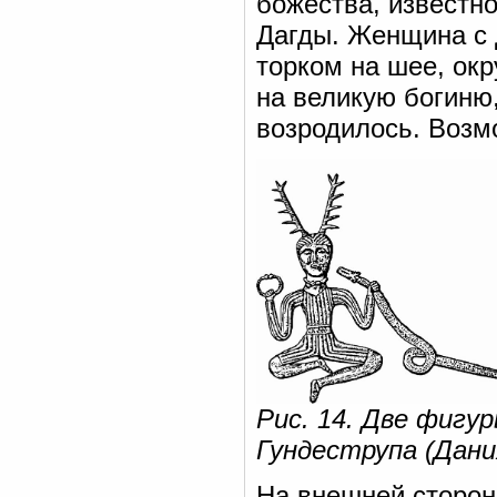
божества, известн
Дагды. Женщина с 
торком на шее, ок
на великую богиню,
возродилось. Возм
Рис. 14. Две фигу
Гундеструпа (Дани
На внешней сторон