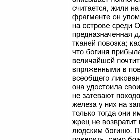
считается, жили на
фрагменте он упом
на острове среди 
предназначенная дл
тканей повозка; ка
что богиня прибыла
величайшей почтит
впряженными в пов
всеобщего ликован
она удостоила сво
не затевают походо
железа у них на за
только тогда они и
жрец не возвратит
людским богиню. По
поверить, само бо