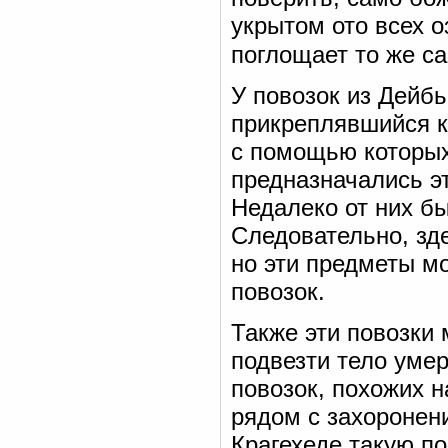
укрытом ото всех о
поглощает то же с
У повозок из Дейбь
прикреплявшийся к 
с помощью которых
предназначались эт
Недалеко от них б
Следовательно, зд
но эти предметы мо
повозок.
Также эти повозки 
подвезти тело уме
повозок, похожих 
рядом с захоронен
Крагехеде такую п