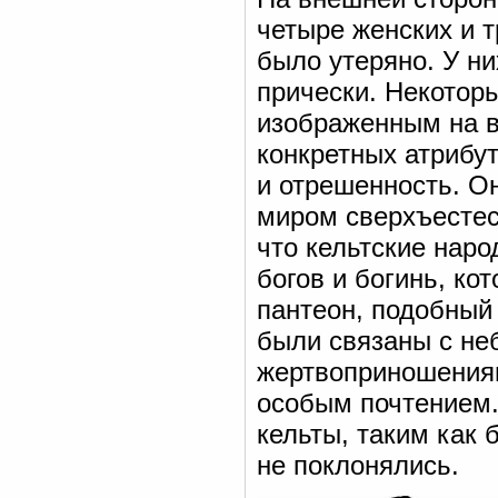
четыре женских и 
было утеряно. У н
прически. Некоторы
изображенным на в
конкретных атрибу
и отрешенность. О
миром сверхъестес
что кельтские нар
богов и богинь, ко
пантеон, подобный 
были связаны с не
жертвоприношениям
особым почтением.
кельты, таким как 
не поклонялись.