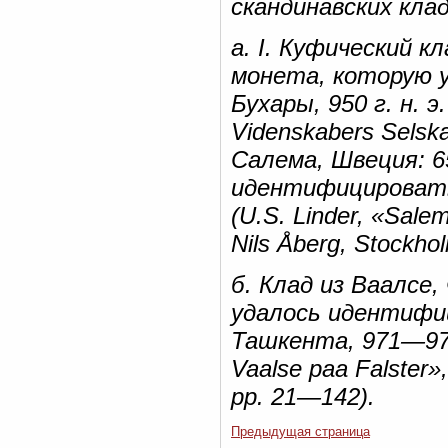
скандинавских клад
а. I. Куфический к
монета, которую 
Бухары, 950 г. н. э.
Videnskabers Selska
Салема, Швеция: 6
идентифицировать,
(U.S. Linder, «Salems
Nils Åberg, Stockho
б. Клад из Ваалсе
удалось идентифи
Ташкента, 971—972.
Vaalse paa Falster»
pp. 21—142).
Предыдущая страница