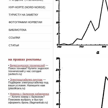
НУР-НОРГЕ (NORD-NORGE)
ТУРИСТУ НА ЗАМЕТКУ
ФОТОГРАФИИ НОРВЕГИИ
БИБЛИОТЕКА
ССЫЛКИ
СТАТЬИ
на правах рекламы
•
Видеоэндоскоп технический
—
Поиск техники? Купите эндоскоп
технический у нас сегодня
(avttech.ru)
•
Электроштабелер ричтрак
—
Подберем электроштабелер под
ваши условия. Напишите нам
(plastiktara.ru)
•
Номера с балконом кабардинка
— Хотите номер с балконом?
Поможем выбрать и быстро
оформить бронь (flagmankab.ru)