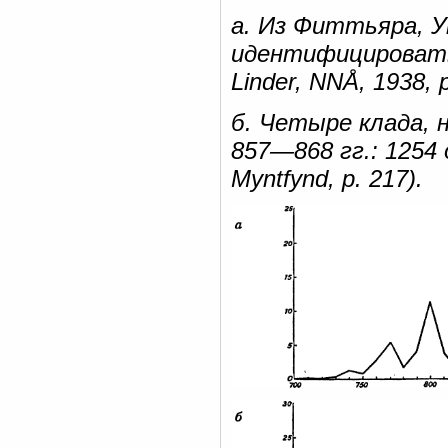
а. Из Фиттьяра, У
идентифицировать, 
Linder, NNÅ, 1938, 
б. Четыре клада,
857—868 гг.: 1254 
Myntfynd, p. 217).