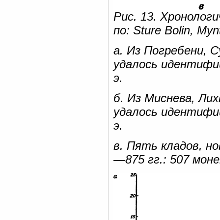
Рис. 13. Хронологи
по: Sture Bolin, Myn
а. Из Погребени, 
удалось идентифиц
э.
б. Из Миснева, Ли
удалось идентифиц
э.
в. Пять кладов, н
—875 гг.: 507 мо