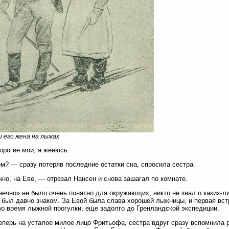
и его жена на лыжах
орогие мои, я женюсь.
м? — сразу потеряв последние остатки сна, спросила сестра.
но, на Еве, — отрезал Нансен и снова зашагал по комнате.
нечно» не было очень понятно для окружающих; никто не знал о каких-л
 был давно знаком. За Евой была слава хорошей лыжницы, и первая вс
во время лыжной прогулки, еще задолго до Гренландской экспедиции.
еперь на усталое милое лицо Фритьофа, сестра вдруг сразу вспомнила 