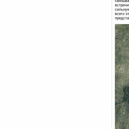
связыва
встречи
сильную
всего э
предста