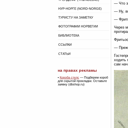
— Что з
НУР-НОРГЕ (NORD-NORGE)
— Ну, в
ТУРИСТУ НА ЗАМЕТКУ
— Фрить
ФОТОГРАФИИ НОРВЕГИИ
Через м
протира
БИБЛИОТЕКА
Фритьоф
ССЫЛКИ
— Прежд
СТАТЬИ
Гостепр
ходить 
сам нач
на правах рекламы
•
Короба стелс
— Подберем короб
для скрытой прокладки. Оставьте
заявку (dbshop.ru)