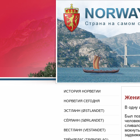
ИСТОРИЯ НОРВЕГИИ
Жени
НОРВЕГИЯ СЕГОДНЯ
В одну 
ЭСТЛАНН (ØSTLANDET)
Был поз
СЁРЛАНН (SØRLANDET)
человек
сливалс
мокнуть
ВЕСТЛАНН (VESTANDET)
задвижк
ТРЁНДЕЛАГ (TRØNDELAG)