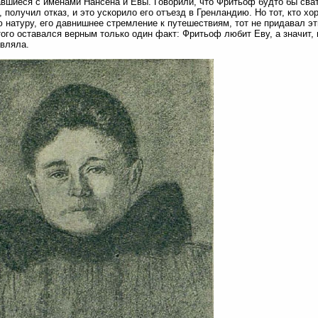
вшиеся с именами Нансена и Евы. Говорили, что Фритьоф будто бы сват
, получил отказ, и это ускорило его отъезд в Гренландию. Но тот, кто х
 натуру, его давнишнее стремление к путешествиям, тот не придавал эт
того оставался верным только один факт: Фритьоф любит Еву, а значит, 
вляла.