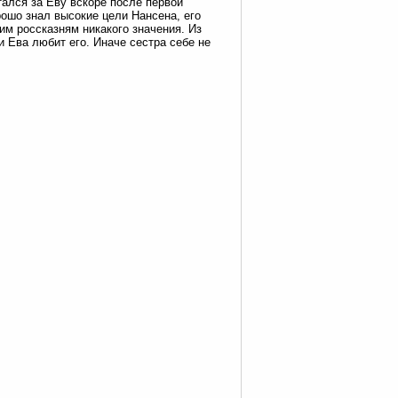
ался за Еву вскоре после первой
орошо знал высокие цели Нансена, его
им россказням никакого значения. Из
и Ева любит его. Иначе сестра себе не