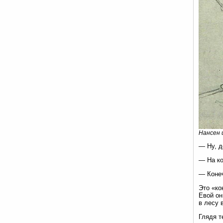
Нансен 
— Ну, д
— На ко
— Конеч
Это «ко
Евой он
в лесу 
Глядя т