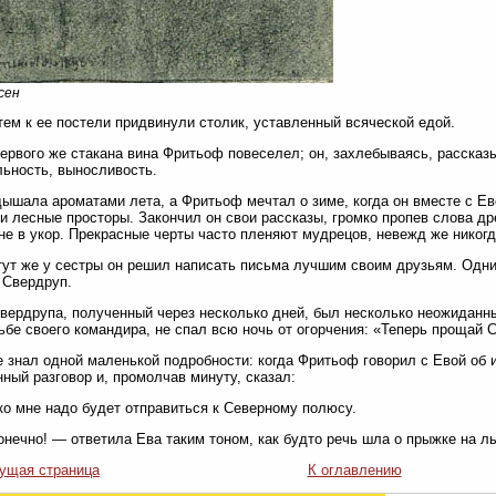
сен
ем к ее постели придвинули столик, уставленный всяческой едой.
ервого же стакана вина Фритьоф повеселел; он, захлебываясь, рассказы
ьность, выносливость.
ышала ароматами лета, а Фритьоф мечтал о зиме, когда он вместе с Е
и лесные просторы. Закончил он свои рассказы, громко пропев слова д
не в укор. Прекрасные черты часто пленяют мудрецов, невежд же никогд
тут же у сестры он решил написать письма лучшим своим друзьям. Одни
 Свердруп.
вердрупа, полученный через несколько дней, был несколько неожиданн
ьбе своего командира, не спал всю ночь от огорчения: «Теперь прощай 
е знал одной маленькой подробности: когда Фритьоф говорил с Евой об 
ный разговор и, промолчав минуту, сказал:
о мне надо будет отправиться к Северному полюсу.
онечно! — ответила Ева таким тоном, как будто речь шла о прыжке на 
ущая страница
К оглавлению