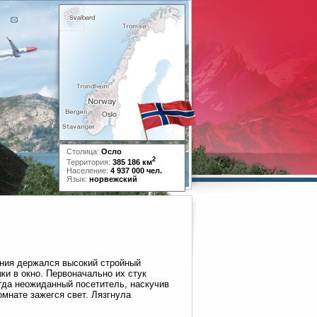
Столица:
Осло
2
Территория:
385 186 км
Население:
4 937 000 чел.
Язык:
норвежский
ения держался высокий стройный
ки в окно. Первоначально их стук
гда неожиданный посетитель, наскучив
омнате зажегся свет. Лязгнула