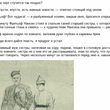
а черт стучится так поздно?
пусти, впусти, есть важные новости, — ответил стоящий под окном.
оф! Вот чудеса! — и разбуженный хозяин, закрыв окно, бросился откры
инуту Фритьоф Нансен стоял в спальне своей старшей сестры, с которо
ла сонные глаза и смеясь — к чудачествам Нансена она привыкла — ра
 мрачно ходил по комнате, заложив руки глубоко в карманы брюк.
е всего дайте поесть, я продрог и устал.
иимный муж сестры, натягивая на ходу, пиджак, пошел в столовую дос
по комнате; сестра ни о чем его не расспрашивала, зная по опыту, что лу
нет говорить. Через несколько минут он остановился перед нею и, након