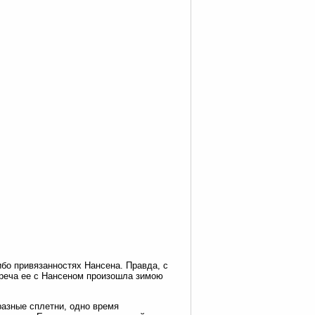
ибо привязанностях Нансена. Правда, с
треча ее с Нансеном произошла зимою
разные сплетни, одно время