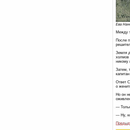
Ева Нан
Между т
После п
решител
Земля д
холмов 
никому 
Затем, 
капитан
Ответ С
о женит
Но он н
оживлен
— Тольк
— Ну, к
Предыд