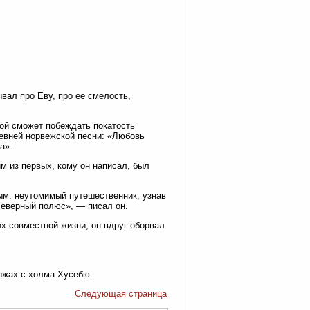
вал про Еву, про ее смелость,
вой сможет побеждать покатость
ревней норвежской песни: «Любовь
а».
м из первых, кому он написал, был
ым: неутомимый путешественник, узнав
Северный полюс», — писал он.
их совместной жизни, он вдруг оборвал
лыжах с холма Хусебю.
Следующая страница