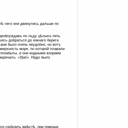
лѣ чего они двинулись дальше по
 проблуждавъ по льду цѣлыхъ пять
ѣясь добраться до южнаго берега
ани было очень неудобно; но вотъ
оверхность моря, по которой плавали
и позабыты, и они жадными взорами
акричалъ: «Ура!». Надо было
ыло скрѣпить вмѣстѣ, при помощи