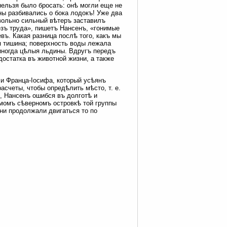
нельзя было бросать: онѣ могли еще не
ны разбивались о бока лодокъ! Уже два
вольно сильный вѣтеръ заставилъ
езъ труда», пишетъ Нансенъ, «гонимые
въ. Какая разница послѣ того, какъ мы
я тишина; поверхность воды лежала
 иногда цѣлыя льдины. Вдругъ передъ
остатка въ животной жизни, а также
и Франца-Іосифа, который усѣянъ
асчеты, чтобы опредѣлить мѣсто, т. е.
и, Нансенъ ошибся въ долготѣ и
амомъ сѣверномъ островкѣ той группы
ни продолжали двигаться то по