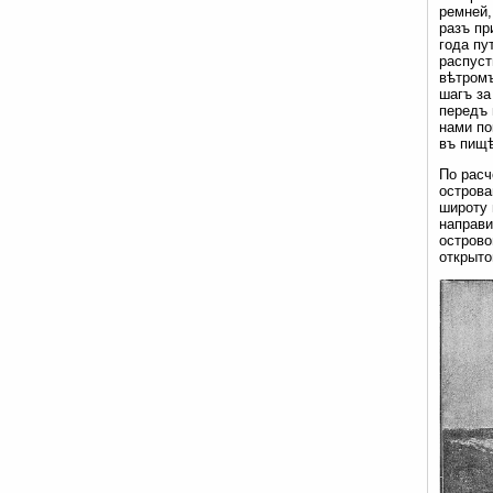
ремней,
разъ пр
года пу
распуст
вѣтромъ
шагъ за
передъ 
нами по
въ пищѣ
По расч
острова
широту 
направи
острово
открыто