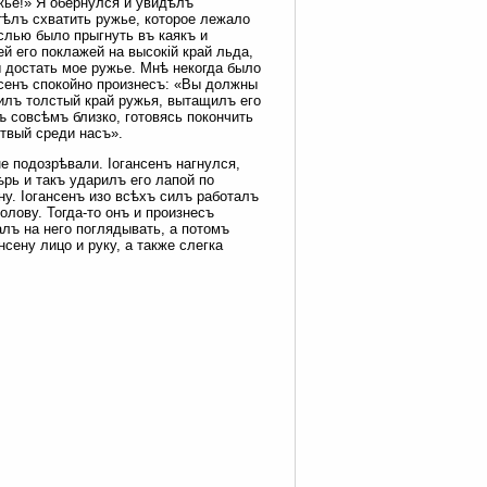
жье!» Я обернулся и увидѣлъ
тѣлъ схватить ружье, которое лежало
ыслью было прыгнуть въ каякъ и
ей его поклажей на высокій край льда,
ы достать мое ружье. Мнѣ некогда было
ансенъ спокойно произнесъ: «Вы должны
тилъ толстый край ружья, вытащилъ его
ъ совсѣмъ близко, готовясь покончить
твый среди насъ».
е подозрѣвали. Іогансенъ нагнулся,
ѣрь и такъ ударилъ его лапой по
ну. Іогансенъ изо всѣхъ силъ работалъ
олову. Тогда-то онъ и произнесъ
лъ на него поглядывать, а потомъ
сену лицо и руку, а также слегка