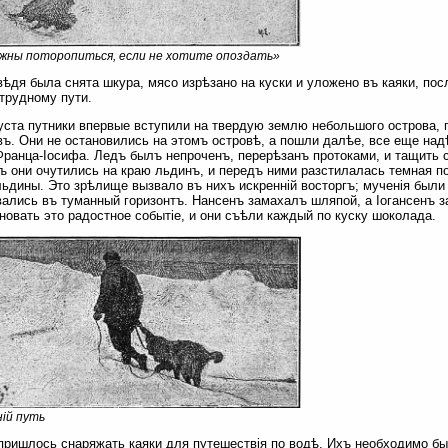
жны поторопиться, если не хотите опоздать»
ѣдя была снята шкура, мясо изрѣзано на куски и уложено въ каяки, пос
трудному пути.
густа путники впервые вступили на твердую землю небольшого острова,
ъ. Они не остановились на этомъ островѣ, а пошли далѣе, все еще над
ранца-Іосифа. Ледъ былъ непроченъ, перерѣзанъ протоками, и тащить с
ъ они очутились на краю льдинъ, и передъ ними разстилалась темная п
льдины. Это зрѣлище вызвало въ нихъ искренній восторгъ; мученія был
ались въ туманный горизонтъ. Нансенъ замахалъ шляпой, а Іогансенъ з
новать это радостное событіе, и они съѣли каждый по куску шоколада.
ій путь
пришлось снаряжать каяки для путешествія по водѣ. Ихъ необходимо б