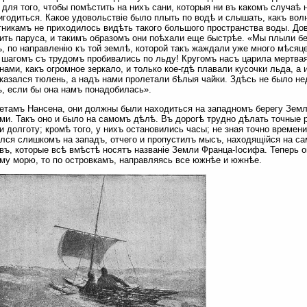
 для того, чтобы помѣстить на нихъ сани, которыя ни въ какомъ случаѣ 
игодиться. Какое удовольствіе было плыть по водѣ и слышать, какъ вол
тникамъ не приходилось видѣть такого большого пространства воды. До
ить паруса, и такимъ образомъ они поѣхали еще быстрѣе. «Мы плыли б
, по направленію къ той землѣ, которой такъ жаждали уже много мѣсяце
 шагомъ съ трудомъ пробивались по льду! Кругомъ насъ царила мертва
нами, какъ огромное зеркало, и только кое-гдѣ плавали кусочки льда, а
казался тюлень, а надъ нами пролетали бѣлыя чайки. Здѣсь не было нед
, если бы она намъ понадобилась».
етамъ Нансена, они должны были находиться на западномъ берегу Земл
ми. Такъ оно и было на самомъ дѣлѣ. Въ дорогѣ трудно дѣлать точные р
и долготу; кромѣ того, у нихъ остановились часы; не зная точно времен
лся слишкомъ на западъ, отчего и пропустилъ мысъ, находящійся на с
въ, которые всѣ вмѣстѣ носятъ названіе Земли Франца-Іосифа. Теперь о
му морю, то по островкамъ, направляясь все южнѣе и южнѣе.