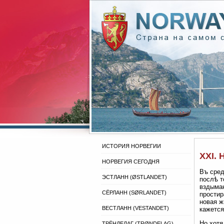
ИСТОРИЯ НОРВЕГИИ
XXI. 
НОРВЕГИЯ СЕГОДНЯ
Въ сред
ЭСТЛАНН (ØSTLANDET)
послѣ т
вздымаю
СЁРЛАНН (SØRLANDET)
простир
новая ж
ВЕСТЛАНН (VESTANDET)
кажется
Но хотя
ТРЁНДЕЛАГ (TRØNDELAG)