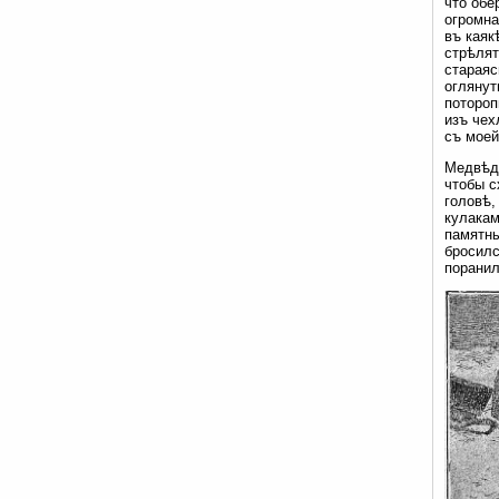
что обе
огромна
въ каяк
стрѣлят
стараяс
оглянут
потороп
изъ чех
съ моей
Медвѣдь
чтобы с
головѣ,
кулакам
памятны
бросилс
поранил