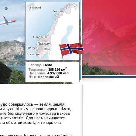
Столица:
Осло
2
Территория:
385 186 км
Население:
4 937 000 чел.
Язык:
норвежский
 чудо совершилось — земля, земля,
ти двухъ лѣтъ мы снова видимъ нѣчто,
еніе безчисленнаго множества вѣковъ
 тысячелѣтія. Для насъ начинается
ли объ этой землѣ, и теперь она
перва думали. Іогансенъ даже надѣялся