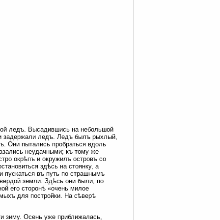
ной ледъ. Высадившись на небольшой
 и задержали ледъ. Ледъ былъ рыхлый,
хъ. Они пытались пробраться вдоль
казались неудачными; къ тому же
стро окрѣпъ и окружилъ островъ со
становиться здѣсь на стоянку, а
 и пускаться въ путь по страшнымъ
вердой земли. Здѣсь они были, по
ной его сторонѣ «очень милое
имыхъ для постройки. На сѣверѣ
ти зиму. Осень уже приближалась,