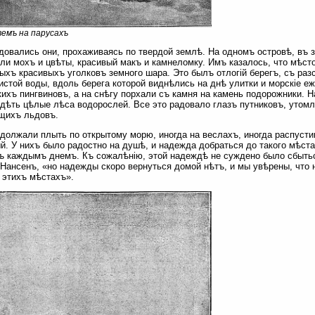
емъ на парусахъ
довались они, прохаживаясь по твердой землѣ. На одномъ островѣ, въ
ли мохъ и цвѣты, красивый макъ и камнеломку. Имъ казалось, что мѣсто
ыхъ красивыхъ уголковъ земного шара. Это былъ отлогій берегъ, съ раз
истой воды, вдоль берега которой виднѣлись на днѣ улитки и морскіе еж
ихъ пингвиновъ, а на снѣгу порхали съ камня на камень подорожники. 
дѣть цѣлые лѣса водорослей. Все это радовало глазъ путниковъ, утом
щихъ льдовъ.
должали плыть по открытому морю, иногда на веслахъ, иногда распусти
й. У нихъ было радостно на душѣ, и надежда добраться до такого мѣста,
ъ каждымъ днемъ. Къ сожалѣнію, этой надеждѣ не суждено было сбытьс
Нансенъ, «но надежды скоро вернуться домой нѣтъ, и мы увѣрены, что 
 этихъ мѣстахъ».