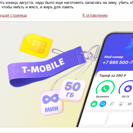
лъ конецъ августа; надо было еще наготовить запасовъ на зиму, убить 
 чтобы имѣть и мясо, и жиръ для лампъ.
ущая страница
К оглавлению