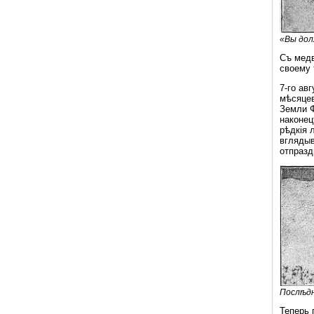
«Вы дол
Съ медв
своему 
7-го ав
мѣсяцев
Земли Ф
наконец
рѣдкія 
вглядыв
отпразд
Послѣдн
Теперь 