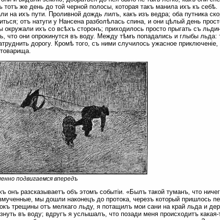
ъ тотъ же день до той черной полосы, которая такъ манила ихъ къ себѣ. 
ли на ихъ пути. Проливной дождь лилъ, какъ изъ ведра; оба путника ск
иться; отъ натуги у Нансена разболѣлась спина, и они цѣлый день прос
 окружали ихъ со всѣхъ сторонъ; приходилось просто прыгать съ льдин
ь, что они опрокинутся въ воду. Между тѣмъ попадались и глыбы льда: 
атруднить дорогу. Кромѣ того, съ ними случилось ужасное приключеніе,
 товарища.
енно подвигаемся впередъ
къ онъ разсказываетъ объ этомъ событіи. «Былъ такой туманъ, что ниче
змученные, мы дошли наконецъ до протока, черезъ который пришлось п
окъ трещины отъ мелкаго льду, я потащилъ мои сани на край льда и де
знуть въ воду; вдругъ я услышалъ, что позади меня происходитъ какая-т