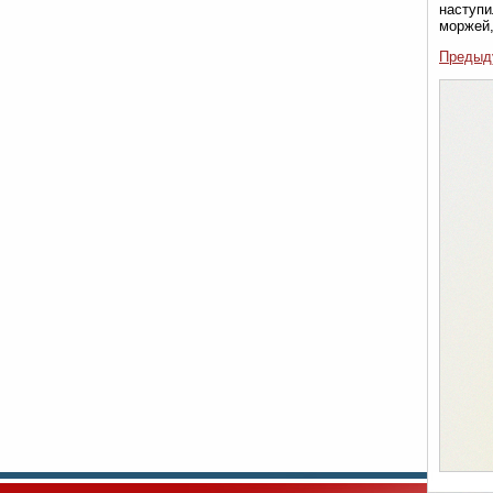
наступи
моржей,
Предыд