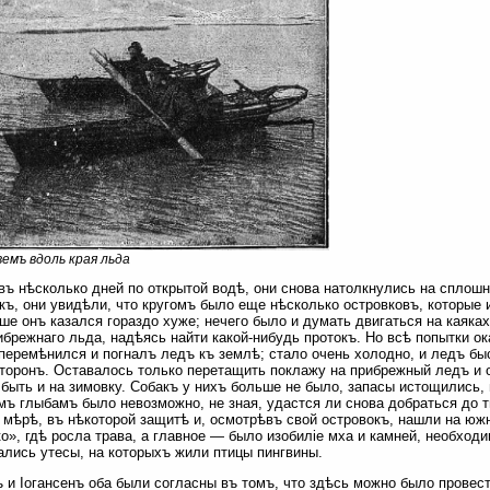
емъ вдоль края льда
ъ нѣсколько дней по открытой водѣ, они снова натолкнулись на сплош
къ, они увидѣли, что кругомъ было еще нѣсколько островковъ, которые
ше онъ казался гораздо хуже; нечего было и думать двигаться на каяка
ибрежнаго льда, надѣясь найти какой-нибудь протокъ. Но всѣ попытки о
перемѣнился и погналъ ледъ къ землѣ; стало очень холодно, и ледъ бы
торонъ. Оставалось только перетащить поклажу на прибрежный ледъ и о
быть и на зимовку. Собакъ у нихъ больше не было, запасы истощились,
ъ глыбамъ было невозможно, не зная, удастся ли снова добраться до т
 мѣрѣ, въ нѣкоторой защитѣ и, осмотрѣвъ свой островокъ, нашли на юж
о», гдѣ росла трава, а главное — было изобиліе мха и камней, необход
лись утесы, на которыхъ жили птицы пингвины.
 и Іогансенъ оба были согласны въ томъ, что здѣсь можно было провес