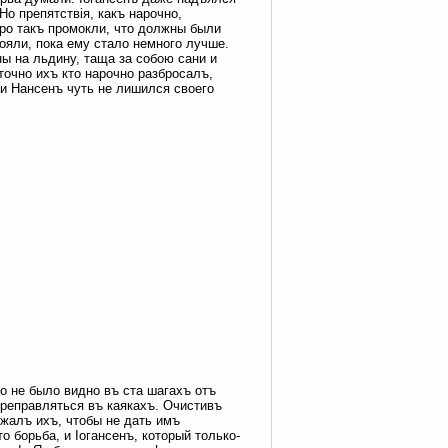
Но препятствія, какъ нарочно,
оро такъ промокли, что должны были
тояли, пока ему стало немного лучше.
ы на льдину, таща за собою сани и
точно ихъ кто нарочно разбросалъ,
 и Нансенъ чуть не лишился своего
го не было видно въ ста шагахъ отъ
ереправляться въ каякахъ. Очистивъ
ржалъ ихъ, чтобы не дать имъ
о борьба, и Іогансенъ, который только-