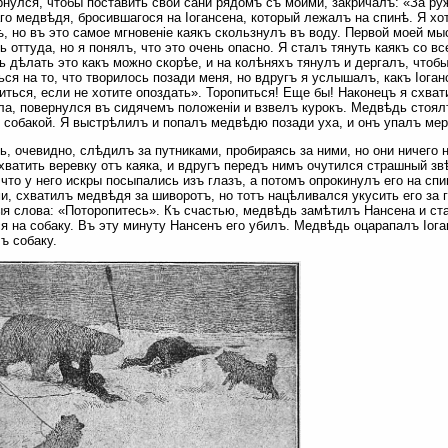
рнулся, чтобы поставить свои сани рядомъ съ моими, закричалъ: «За ру
го медвѣдя, бросившагося на Іогансена, который лежалъ на спинѣ. Я хо
ѣ, но въ это самое мгновеніе каякъ скользнулъ въ воду. Первой моей м
ь оттуда, но я понялъ, что это очень опасно. Я сталъ тянуть каякъ со вс
ь дѣлать это какъ можно скорѣе, и на колѣняхъ тянулъ и дергалъ, чтоб
ься на то, что творилось позади меня, но вдругъ я услышалъ, какъ Іог
иться, если не хотите опоздать». Торопиться! Еще бы! Наконецъ я схва
ла, повернулся въ сидячемъ положеніи и взвелъ курокъ. Медвѣдь стоял
 собакой. Я выстрѣлилъ и попалъ медвѣдю позади уха, и онъ упалъ мер
, очевидно, слѣдилъ за путниками, пробираясь за ними, но они ничего н
хватить веревку отъ каяка, и вдругъ передъ нимъ очутился страшный зв
 что у него искры посыпались изъ глазъ, а потомъ опрокинулъ его на спи
и, схватилъ медвѣдя за шиворотъ, но тотъ нацѣливался укусить его за г
я слова: «Поторопитесь». Къ счастью, медвѣдь замѣтилъ Нансена и ста
я на собаку. Въ эту минуту Нансенъ его убилъ. Медвѣдь оцарапалъ Іоган
ъ собаку.