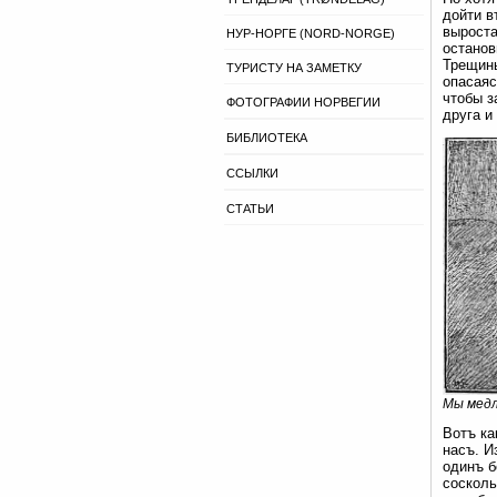
дойти в
выроста
НУР-НОРГЕ (NORD-NORGE)
останов
Трещины
ТУРИСТУ НА ЗАМЕТКУ
опасаяс
чтобы з
ФОТОГРАФИИ НОРВЕГИИ
друга и
БИБЛИОТЕКА
ССЫЛКИ
СТАТЬИ
Мы медл
Вотъ ка
насъ. И
одинъ б
сосколь