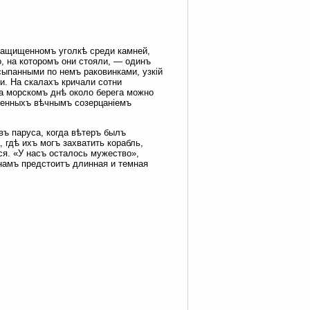
 защищенномъ уголкѣ среди камней,
, на которомъ они стояли, — одинъ
сыпанными по немъ раковинками, узкій
и. На скалахъ кричали сотни
На морскомъ днѣ около берега можно
ленныхъ вѣчнымъ созерцаніемъ
въ паруса, когда вѣтеръ былъ
 гдѣ ихъ могъ захватить корабль,
я. «У насъ осталось мужество»,
намъ предстоитъ длинная и темная