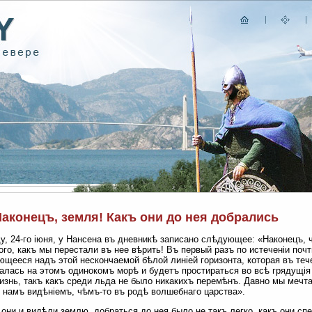
Наконецъ, земля! Какъ они до нея добрались
у, 24-го іюня, у Нансена въ дневникѣ записано слѣдующее: «Наконецъ,
ого, какъ мы перестали въ нее вѣрить! Въ первый разъ по истеченіи поч
щееся надъ этой нескончаемой бѣлой линіей горизонта, которая въ теч
алась на этомъ одинокомъ морѣ и будетъ простираться во всѣ грядущія
изнь, такъ какъ среди льда не было никакихъ перемѣнъ. Давно мы мечта
 намъ видѣніемъ, чѣмъ-то въ родѣ волшебнаго царства».
 они и видѣли землю, добраться до нея было не такъ легко, какъ они с