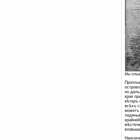
Мы плыв
Проплыв
острово
но даль
края пр
вѣтеръ 
всѣхъ с
можетъ 
ледяным
крайней
мѣстечк
возвыша
Нансенъ