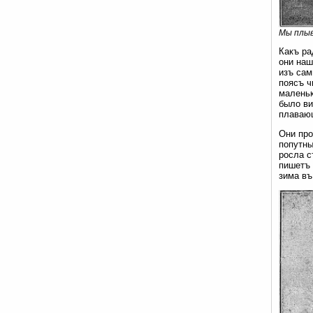
Мы плыв
Какъ ра
они наш
изъ сам
поясъ ч
маленьк
было ви
плаваю
Они про
попутны
росла с
пишетъ 
зима въ