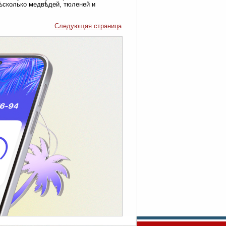
нѣсколько медвѣдей, тюленей и
Следующая страница