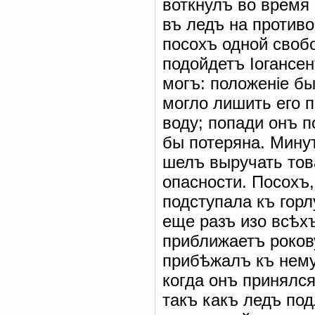
воткнулъ во время
въ ледъ на против
посохъ одной свобо
подойдетъ Іогансе
могъ: положеніе б
могло лишить его 
воду; попади онъ п
бы потеряна. Минут
шелъ выручать тов
опасности. Посохъ,
подступала къ горл
еще разъ изо всѣх
приближаетъ роков
прибѣжалъ къ нему
когда онъ принялс
такъ какъ ледъ под