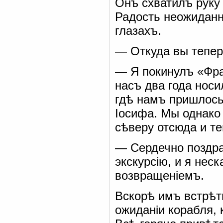
Онъ схватилъ руку 
Радость неожиданн
глазахъ.
— Откуда вы тепер
— Я покинулъ «Фра
насъ два года носи
гдѣ намъ пришлось
Іосифа. Мы однако
сѣверу отсюда и т
— Сердечно поздр
экскурсію, и я нес
возвращеніемъ.
Вскорѣ имъ встрѣт
ожиданіи корабля,