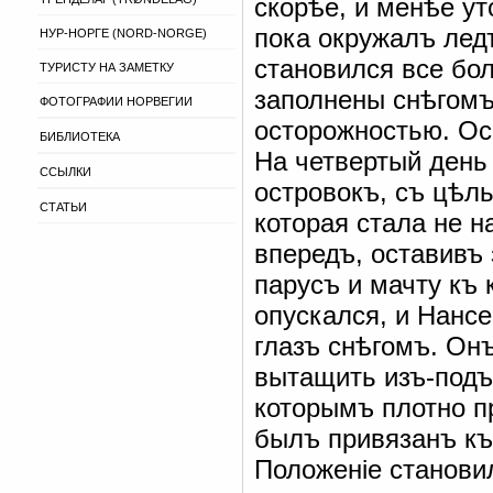
скорѣе, и менѣе у
пока окружалъ ледъ
НУР-НОРГЕ (NORD-NORGE)
становился все бо
ТУРИСТУ НА ЗАМЕТКУ
заполнены снѣгомъ
ФОТОГРАФИИ НОРВЕГИИ
осторожностью. Ос
БИБЛИОТЕКА
На четвертый день 
ССЫЛКИ
островокъ, съ цѣль
СТАТЬИ
которая стала не 
впередъ, оставивъ 
парусъ и мачту къ 
опускался, и Нансе
глазъ снѣгомъ. Онъ
вытащить изъ-подъ
которымъ плотно п
былъ привязанъ къ
Положеніе станови