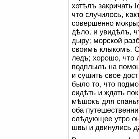
хотѣлъ закричать І
что случилось, как
совершенно мокры;
дѣло, и увидѣлъ, ч
дыру; морской разб
своимъ клыкомъ. С
ледъ; хорошо, что 
подплылъ на помощ
и сушить свое дост
было то, что подм
сидѣть и ждать пок
мѣшокъ для спанья
оба путешественни
слѣдующее утро он
швы и двинулись д