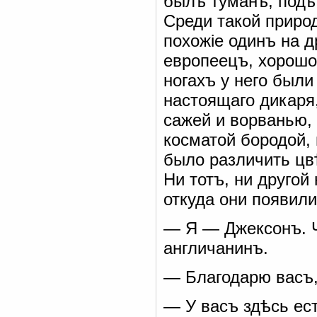
былъ туманъ, подъ
Среди такой приро
похожіе одинъ на д
европеецъ, хорошо
ногахъ у него был
настоящаго дикаря,
сажей и ворванью,
косматой бородой,
было различить цв
Ни тотъ, ни другой 
откуда они появили
— Я — Джексонъ. Ч
англичанинъ.
— Благодарю васъ,
— У васъ здѣсь ес