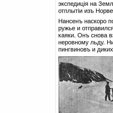
экспедиція на Земл
отплытіи изъ Норвег
Нансенъ наскоро п
ружье и отправился
каяки. Онъ снова в
неровному льду. Н
пингвиновъ и диких