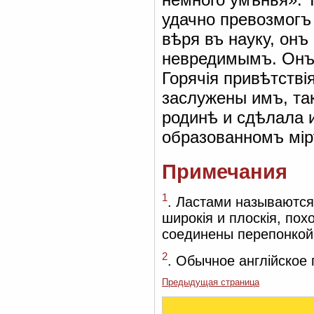
удачно превозмогъ 
вѣря въ науку, он
невредимымъ. Онъ 
Горячія привѣтстві
заслужены имъ, так
родинѣ и сдѣлала 
образованномъ мір
Примечания
1
. Ластами называются
широкія и плоскія, по
соединены перепонкой
2
. Обычное англійское 
Предыдущая страница