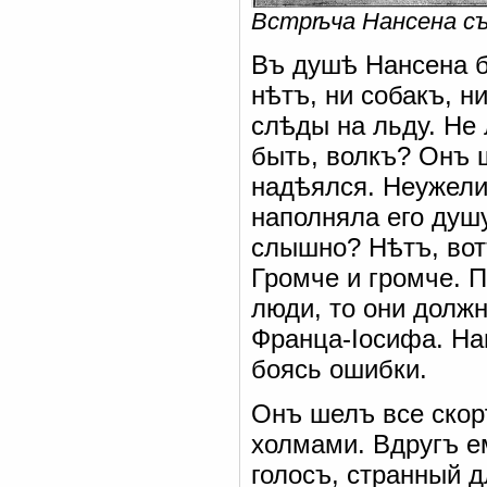
Встрѣча Нансена с
Въ душѣ Нансена б
нѣтъ, ни собакъ, н
слѣды на льду. Не
быть, волкъ? Онъ ш
надѣялся. Неужели
наполняла его душу
слышно? Нѣтъ, вотъ
Громче и громче. П
люди, то они долж
Франца-Іосифа. На
боясь ошибки.
Онъ шелъ все скор
холмами. Вдругъ е
голосъ, странный д