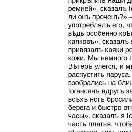
прикрѣпить наши д
ремней», сказалъ І
ли онъ проченъ?» 
употреблялъ его, 
вѣдь особенно крѣп
каяковъ», сказалъ 
привязалъ каяки р
кожи. Мы немного п
Вѣтеръ улегся, и 
распустить паруса.
взобрались на бли
Іогансенъ вдругъ з
всѣхъ ногъ бросили
берега и быстро о
часы», сказалъ я І
часть платья, чтоб