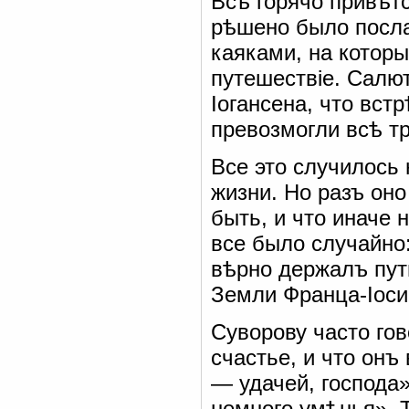
Всѣ горячо привѣт
рѣшено было посла
каяками, на котор
путешествіе. Салю
Іогансена, что вст
превозмогли всѣ т
Все это случилось
жизни. Но разъ оно
быть, и что иначе 
все было случайно
вѣрно держалъ пут
Земли Франца-Іос
Суворову часто гов
счастье, и что онъ
— удачей, господа»
немного умѣнья». Т