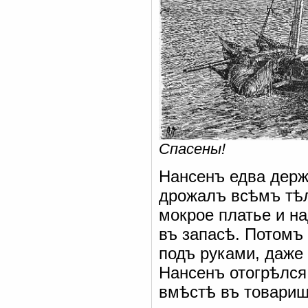
Спасены!
Нансенъ едва держа
дрожалъ всѣмъ тѣл
мокрое платье и на
въ запасѣ. Потомъ
подъ руками, даже
Нансенъ отогрѣлся
вмѣстѣ въ товарищ