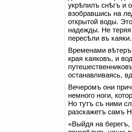
укрѣпилъ снѣгъ и о
взобравшись на ле
открытой воды. Эт
надежды. Не теряя
пересѣли въ каяки.
Временами вѣтеръ 
края каяковъ, и во
путешественниковъ
останавливаясь, вд
Вечеромъ они прич
немного ноги, кото
Но тутъ съ ними сл
разскажетъ самъ Н
«Выйдя на берегъ,