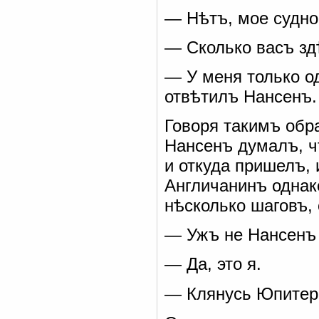
— Нѣтъ, мое судно
— Сколько васъ зд
— У меня только о
отвѣтилъ Нансенъ.
Говоря такимъ обр
Нансенъ думалъ, ч
и откуда пришелъ, 
Англичанинъ однако
нѣсколько шаговъ, 
— Ужъ не Нансенъ
— Да, это я.
— Клянусь Юпитер