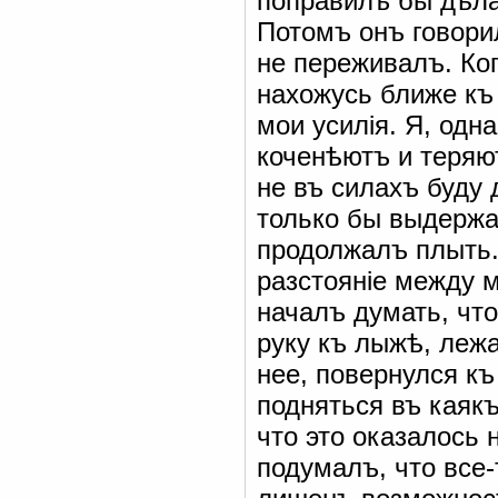
поправилъ бы дѣла
Потомъ онъ говорил
не переживалъ. Ког
нахожусь ближе къ 
мои усилія. Я, одн
коченѣютъ и теряют
не въ силахъ буду 
только бы выдержа
продолжалъ плыть.
разстояніе между 
началъ думать, чт
руку къ лыжѣ, лежа
нее, повернулся къ
подняться въ каякъ
что это оказалось 
подумалъ, что все-