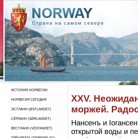
ИСТОРИЯ НОРВЕГИИ
XXV. Неожида
НОРВЕГИЯ СЕГОДНЯ
моржей. Радо
ЭСТЛАНН (ØSTLANDET)
СЁРЛАНН (SØRLANDET)
Нансенъ и Іогансе
ВЕСТЛАНН (VESTANDET)
открытой воды и п
ТРЁНДЕЛАГ (TRØNDELAG)