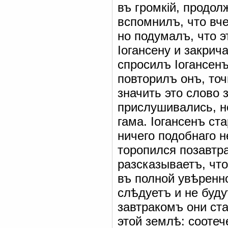
въ громкій, продо
вспомнилъ, что вч
но подумалъ, что 
Іогансену и закри
спросилъ Іогансен
повторилъ онъ, точ
значить это слово 
прислушивались, н
гама. Іогансенъ ст
ничего подобнаго 
торопился позавтра
разсказываетъ, что
въ полной увѣренн
слѣдуетъ и не буд
завтракомъ они ста
этой землѣ: соотеч