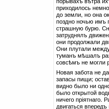
порывахъ вѣтра ихъ
приходилось немно
до земли, но она о
поздно ночью имъ 
страшную бурю. Сн
затруднялъ движен
они продолжали дви
Они плутали межд
туманъ мѣшалъ раз
совсѣмъ не могли р
Новая забота не д
запасы пищи; оста
видно было ни одно
было открытой вод
ничего пріятнаго. 
двигаться впередъ 