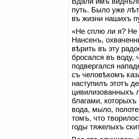
Вдали имъ виднѣлс
путь. Было уже лѣт
въ жизни нашихъ п
«Не сплю ли я? Не
Нансенъ, охваченн
вѣрить въ эту радо
бросался въ воду, 
подвергался напад
съ человѣкомъ каз
наступилъ этотъ де
цивилизованныхъ л
благами, которыхъ
вода, мыло, полот
томъ, что творилос
годы тяжелыхъ скит