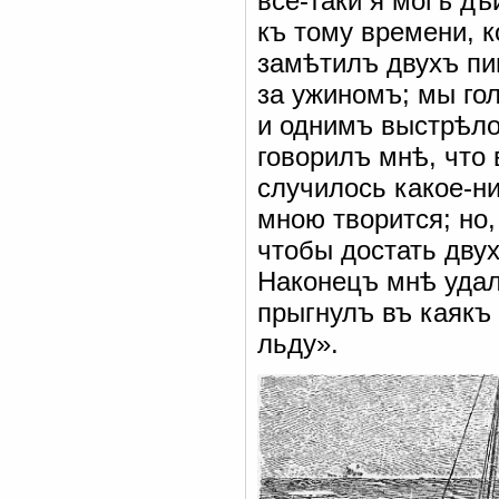
все-таки я могъ д
къ тому времени, к
замѣтилъ двухъ пи
за ужиномъ; мы го
и однимъ выстрѣло
говорилъ мнѣ, что 
случилось какое-ни
мною творится; но,
чтобы достать двух
Наконецъ мнѣ удал
прыгнулъ въ каякъ 
льду».