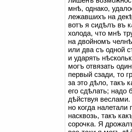
лишенъ возможност
мнѣ, однако, удало
лежавшихъ на декѣ
вотъ я сидѣлъ въ к
холода, что мнѣ тр
на двойномъ челнѣ,
или два съ одной с
и ударять нѣскольк
могъ отвязать один
первый сзади, то г
за это дѣло, такъ
его сдѣлать; надо 
дѣйствуя веслами.
но когда налетали
насквозь, такъ как
сорочка. Я дрожалъ