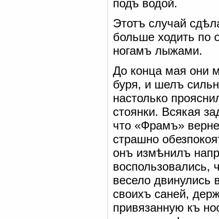
подъ водой.
Этотъ случай сдѣл
больше ходить по 
ногамъ лыжами.
До конца мая они 
буря, и шелъ сильн
настолько проясни
стоянки. Всякая за
что «Фрамъ» верне
страшно обезпокоя
онъ измѣнилъ напр
воспользовались, 
весело двинулись 
своихъ саней, дер
привязанную къ нос