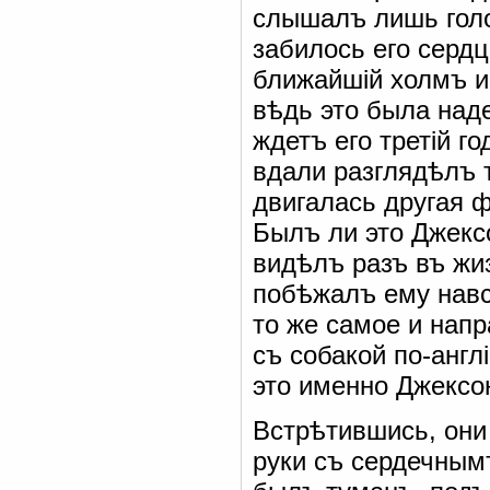
слышалъ лишь голо
забилось его сердц
ближайшій холмъ и
вѣдь это была наде
ждетъ его третій г
вдали разглядѣлъ 
двигалась другая 
Былъ ли это Джекс
видѣлъ разъ въ жиз
побѣжалъ ему навс
то же самое и напр
съ собакой по-англ
это именно Джексо
Встрѣтившись, они 
руки съ сердечным