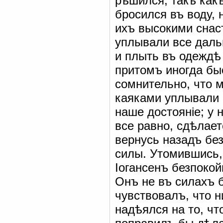
рѣшился, такъ какъ
бросился въ воду, 
ихъ высокими снас
уплывали все даль
и плыть въ одеждѣ 
притомъ иногда бы
сомнительно, что м
каяками уплывали 
наше достояніе; у 
все равно, сдѣлает
вернусь назадъ без
силы. Утомившись, 
Іогансенъ безпокой
Онъ не въ силахъ 
чувствовалъ, что 
надѣялся на то, чт