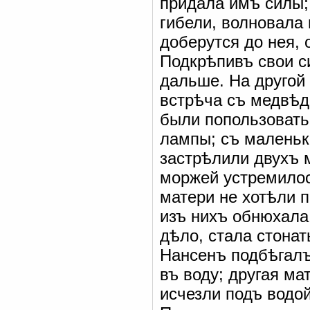
придала имъ силы; 
гибели, волновала 
доберутся до нея, 
Подкрѣпивъ свои си
дальше. На другой 
встрѣча съ медвѣд
были попользовать
лампы; съ маленьк
застрѣлили двухъ
моржей устремилос
матери не хотѣли 
изъ нихъ обнюхала
дѣло, стала стонат
Нансенъ подбѣгалъ 
въ воду; другая ма
исчезли подъ водо