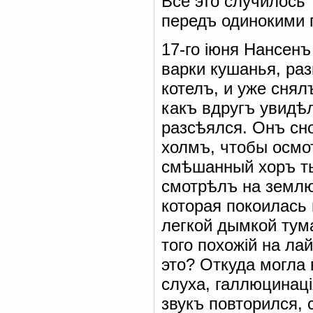
Все это случилось 
передъ одинокими п
17-го іюня Нансенъ
варки кушанья, раз
котелъ, и уже снял
какъ вдругъ увидѣ
разсѣялся. Онъ сн
холмъ, чтобы осмо
смѣшанный хоръ ты
смотрѣлъ на землю
которая покоилась
легкой дымкой тума
того похожій на ла
это? Откуда могла
слуха, галлюцинаці
звукъ повторился,