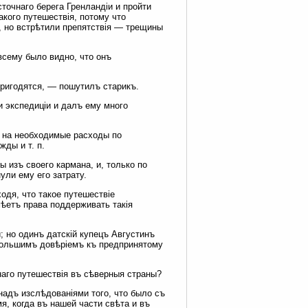
точнаго берега Гренландіи и пройти
акого путешествія, потому что
, но встрѣтили препятствія — трещины
всему было видно, что онъ
пригодятся, — пошутилъ старикъ.
и экспедиціи и далъ ему много
.) на необходимые расходы по
жды и т. п.
 изъ своего кармана, и, только по
ули ему его затрату.
одя, что такое путешествіе
мѣетъ права поддерживать такія
 но одинъ датскій купецъ Августинъ
 большимъ довѣріемъ къ предпринятому
аго путешествія въ сѣверныя страны?
надъ изслѣдованіями того, что было съ
, когда въ нашей части свѣта и въ