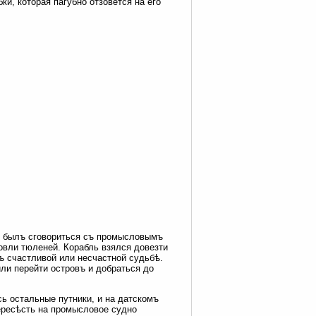
и, которая пагубно отзовется на его
ъ былъ сговориться съ промысловымъ
овли тюленей. Корабль взялся довезти
ъ счастливой или несчастной судьбѣ.
ли перейти островъ и добраться до
сь остальные путники, и на датскомъ
пересѣсть на промысловое судно