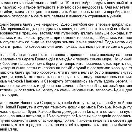
къ силы ихъ значительно ослабѣли. 19-го сентября подулъ попутный вѣт
ь паруса; но и такое путешествіе имѣло свои неудобства. Они налетѣли
погибли; такихъ трещинъ и расщелинъ было очень много, и перебираться
нсенъ отморозилъ себѣ всѣ пальцы и выносилъ страшныя мученія.
дный берегъ былъ уже недалеко; 21-го сентября они впервые добрались 
 Материковый ледъ приходилъ къ концу, но именно этотъ край его былъ 
неровности и трещины заставляли путниковъ дѣлать большіе обходы, и т
вались и только съ трудомъ, при помощи топоровъ, выбирались изъ лед
ъ спустились со льда на твердую землю. Какая радость! Подъ ногами хр
мохъ и трава, по которымъ они шли, показались имъ пріятнѣе самаго доро
нельзя было дольше ѣхать на саняхъ: пришлось нести поклажу на плеча
и западнаго берега Гренландіи и увидѣли передъ собою море. Но ближа
и бросили на восточномъ берегу, и теперь имъ пришлось смастерить но
 которыя были взяты съ собою на всякій случай и сослужили хорошую 
ый; онъ былъ до того коротокъ, что въ немъ нельзя было пошевельнутьс
улся, и, кромѣ того, давалъ постоянную течь: воду приходилось выкачи
омъ челнокѣ Нансенъ и Свердрупъ отправились въ путь вдоль берега, ч
селеніе эскимосовъ и гдѣ они надѣялись найти корабль, который доста
кспедиціи остались на берегу съ очень небольшимъ запасомъ ѣды и до
тъ людей.
дня плыли Нансенъ и Свердрупъ, гребя безъ устали, на своей утлой лад
ія Новый Гернгутъ и оттуда пѣшкомъ дошли до мыса Готхаба. Конецъ пут
лась страшная буря. Каково было дожидаться тѣмъ, кто остался на пус
лась, за ними поѣхали, и 16-го октября всѣ члены экспедиціи собрались
лучно окончили свое опасное предпріятіе. Нансенъ пишетъ въ своемъ дн
вовалъ, что эта радость застала ихъ всѣхъ врасплохъ: такъ они были 
ной цѣли.