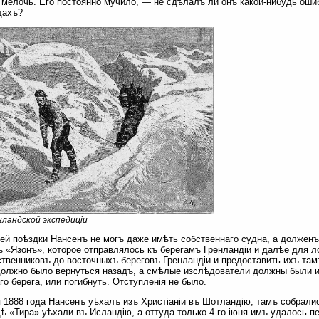
мелочь. Его постоянно мучило, — не сдѣлалъ ли онъ какой-нибудь ошибк
щахъ?
нландской экспедиціи
ей поѣздки Нансенъ не могъ даже имѣть собственнаго судна, а должен
 «Язонъ», которое отправлялось къ берегамъ Гренландіи и далѣе для л
твенниковъ до восточныхъ береговъ Гренландіи и предоставить ихъ там
олжно было вернуться назадъ, а смѣлые изслѣдователи должны были и
го берега, или погибнуть. Отступленія не было.
я 1888 года Нансенъ уѣхалъ изъ Христіаніи въ Шотландію; тамъ собрали
ѣ «Тира» уѣхали въ Исландію, а оттуда только 4-го іюня имъ удалось 