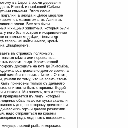
оэтому въ Европѣ росли деревья и
огда въ Европѣ и нынѣшней Сибири
нутыми клыками. Этого слона
 подѣлки, а иногда и цѣлое мерзлое
о время съ мамонтомъ, въ Азіи и въ
линскіе олени. Все это были
шныя и хищныя животныя, которыя были
а; у него были острые и искривленные
же огромные медвѣди, гіены и др.
дѣ теперь не найти ничего, кромѣ
и на Шпицбергенѣ.
ваетъ въ странахъ полярныхъ.
ъ теплыя мѣста или перевелись.
стымъ слоемъ льда. Кромѣ южной
покровъ доходилъ на югѣ до Житоміра,
родолжалось довольно долгое время, а
ной зимой и теплымъ лѣтомъ. О томъ,
, узнали по тому, что на всемъ этомъ
ы быть принесены только съ дальняго
орыхъ они могли быть оторваны. Водой
ки и тяжелы. Мы знаемъ, что и теперь
 и превращается въ ледъ, который
 ледникъ обваливаются куски скалъ, и
живаетъ дно, по которому движется, и
ндинавскихъ горъ и далеко разносили
я, надо отправиться на крайній
остающаяся подъ ледянымъ покровомъ.
, живущіе ловлей рыбы и морскихъ