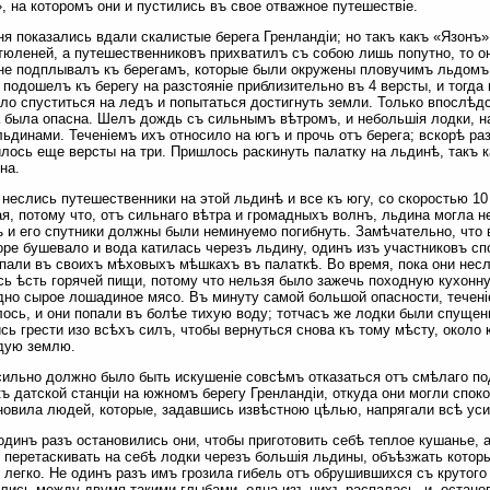
, на которомъ они и пустились въ свое отважное путешествіе.
юня показались вдали скалистые берега Гренландіи; но такъ какъ «Язонъ
тюленей, а путешественниковъ прихватилъ съ собою лишь попутно, то 
не подплывалъ къ берегамъ, которые были окружены пловучимъ льдомъ в
 подошелъ къ берегу на разстояніе приблизительно въ 4 версты, и тогда
ло спуститься на ледъ и попытаться достигнуть земли. Только впослѣдс
 была опасна. Шелъ дождь съ сильнымъ вѣтромъ, и небольшія лодки, на
ьдинами. Теченіемъ ихъ относило на югъ и прочь отъ берега; вскорѣ ра
лось еще версты на три. Пришлось раскинуть палатку на льдинѣ, такъ 
на.
 неслись путешественники на этой льдинѣ и все къ югу, со скоростью 10
я, потому что, отъ сильнаго вѣтра и громадныхъ волнъ, льдина могла н
 и его спутники должны были неминуемо погибнуть. Замѣчательно, что 
оре бушевало и вода катилась черезъ льдину, одинъ изъ участниковъ спо
пали въ своихъ мѣховыхъ мѣшкахъ въ палаткѣ. Во время, пока они несл
ь ѣсть горячей пищи, потому что нельзя было зажечь походную кухонну
дно сырое лошадиное мясо. Въ минуту самой большой опасности, теченіе
ось, и они попали въ болѣе тихую воду; тотчасъ же лодки были спущен
сь грести изо всѣхъ силъ, чтобы вернуться снова къ тому мѣсту, около
дую землю.
сильно должно было быть искушеніе совсѣмъ отказаться отъ смѣлаго по
къ датской станціи на южномъ берегу Гренландіи, откуда они могли спок
новила людей, которые, задавшись извѣстною цѣлью, напрягали всѣ усил
одинъ разъ остановились они, чтобы приготовить себѣ теплое кушанье,
 перетаскивать на себѣ лодки черезъ большія льдины, объѣзжать котор
 легко. Не одинъ разъ имъ грозила гибель отъ обрушившихся съ крутого
лись между двумя такими глыбами, одна изъ нихъ распалась, и, останов