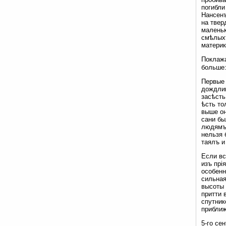
погибли
Нансенъ
на твер
маленьк
смѣлыхъ
материк
Поклажа
больше:
Первые 
дождлив
засѣсть
ѣсть то
выше он
сани бы
людямъ 
нельзя 
таялъ и
Если вс
изъ прі
особенн
сильная
высоты 
притти 
спутник
приближ
5-го се