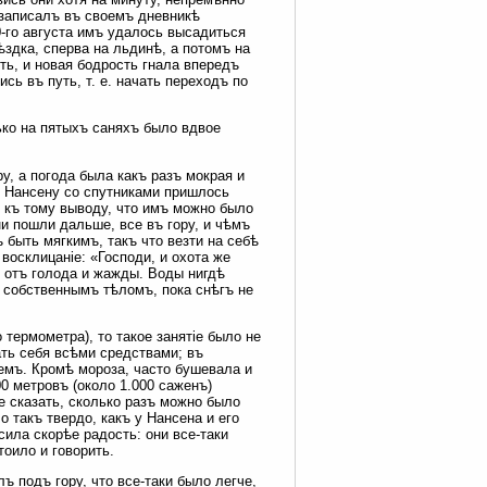
 записалъ въ своемъ дневникѣ
0-го августа имъ удалось высадиться
ѣздка, сперва на льдинѣ, а потомъ на
ть, и новая бодрость гнала впередъ
сь въ путь, т. е. начать переходъ по
ко на пятыхъ саняхъ было вдвое
у, а погода была какъ разъ мокрая и
 Нансену со спутниками пришлось
и къ тому выводу, что имъ можно было
ни пошли дальше, все въ гору, и чѣмъ
быть мягкимъ, такъ что везти на себѣ
восклицаніе: «Господи, и охота же
и отъ голода и жажды. Воды нигдѣ
 собственнымъ тѣломъ, пока снѣгъ не
 термометра), то такое занятіе было не
ать себя всѣми средствами; въ
емъ. Кромѣ мороза, часто бушевала и
0 метровъ (около 1.000 саженъ)
 сказать, сколько разъ можно было
о такъ твердо, какъ у Нансена и его
ила скорѣе радость: они все-таки
оило и говорить.
ъ подъ гору, что все-таки было легче,