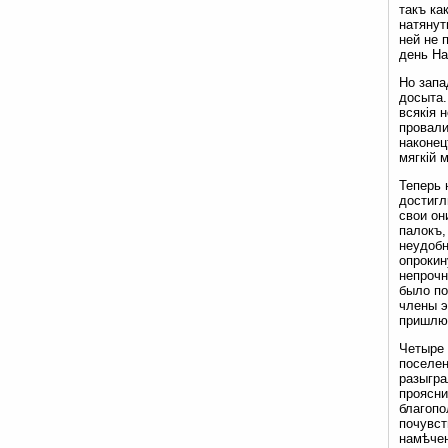
такъ ка
натянут
ней не 
день На
Но запа
досыта.
всякія 
провали
наконец
мягкій 
Теперь 
достигл
свои он
палокъ,
неудобн
опрокин
непрочн
было по
члены э
пришлю
Четыре 
поселен
разыгра
проясни
благопо
почувст
намѣчен