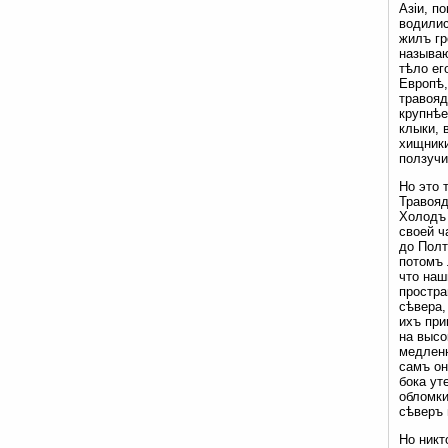
Азіи, п
водилис
жилъ гр
называю
тѣло ег
Европѣ,
травояд
крупнѣе
клыки, 
хищники
ползучи
Но это 
Травояд
Холодъ 
своей ч
до Полт
потомъ 
что наш
простра
сѣвера,
ихъ при
на высо
медленн
самъ он
бока ут
обломки
сѣверъ 
Но никт