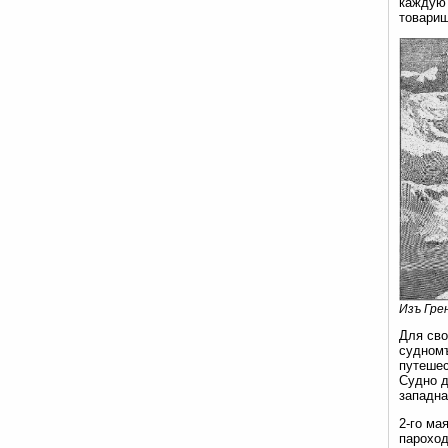
каждую 
товари
Изъ Гре
Для сво
судномъ
путешес
Судно д
западна
2-го ма
пароход