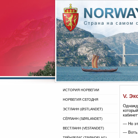
ИСТОРИЯ НОРВЕГИИ
V. Эк
НОРВЕГИЯ СЕГОДНЯ
Однажд
ЭСТЛАНН (ØSTLANDET)
который
кабинет
СЁРЛАНН (SØRLANDET)
— Но эт
ВЕСТЛАНН (VESTANDET)
— Вотъ 
ТРЁНДЕЛАГ (TRØNDELAG)