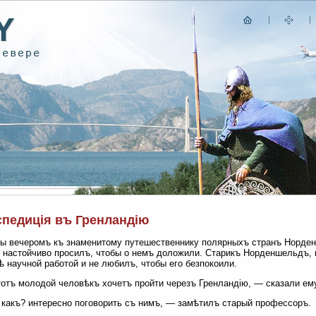
спедиція въ Гренландію
ы вечеромъ къ знаменитому путешественнику полярныхъ странъ Норде
 настойчиво просилъ, чтобы о немъ доложили. Старикъ Норденшельдъ, 
ѣ научной работой и не любилъ, чтобы его безпокоили.
отъ молодой человѣкъ хочетъ пройти черезъ Гренландію, — сказали ем
какъ? интересно поговорить съ нимъ, — замѣтилъ старый профессоръ.