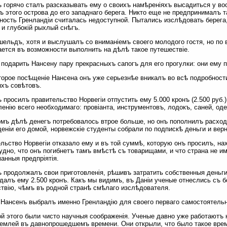
 горячо сталъ разсказывать ему о своихъ намѣреніяхъ высадиться у вос
ъ этого острова до его западнаго берега. Никто еще не предпринималъ т
ность Гренландіи считалась недоступной. Пытались изслѣдовать берега
 и глубокій рыхлый снѣгъ.
ельдъ, хотя и выслушалъ со вниманіемъ своего молодого гостя, но по 
ется въ возможности выполнить на дѣлѣ такое путешествіе.
подарить Нансену пару прекрасныхъ сапогъ для его прогулки: они ему 
торое посѣщеніе Нансена онъ уже серьезнѣе вникалъ во всѣ подробност
хъ совѣтовъ.
 просилъ правительство Норвегіи отпустить ему 5.000 кронъ (2.500 руб
ленію всего необходимаго: провіанта, инструментовъ, лодокъ, саней, оде
мъ дѣлѣ денегъ потребовалось втрое больше, но онъ пополнилъ расходы
еніи его домой, норвежскіе студенты собрали по подпискѣ деньги и верн
льство Норвегіи отказало ему и въ той суммѣ, которую онъ просилъ, нах
удно, что онъ погибнетъ тамъ вмѣстѣ съ товарищами, и что страна не и
анныя предпріятія.
 продолжалъ свои приготовленія, рѣшивъ затратить собственныя деньги;
далъ ему 2.500 кронъ. Какъ мы видимъ, въ Даніи ученые отнеслись съ
твію, чѣмъ въ родной странѣ смѣлаго изслѣдователя.
Нансенъ выбралъ именно Гренландію для своего перваго самостоятельн
й этого были чисто научныя соображенія. Ученые давно уже работаютъ 
емлей въ давнопрошедшемъ времени. Они открыли, что было такое время