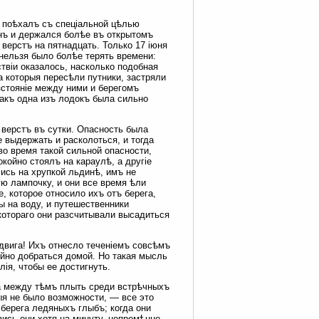
» поѣхалъ съ спеціальной цѣлью
онъ и держался болѣе въ открытомъ
ерстъ на пятнадцать. Только 17 іюня
 нельзя было болѣе терять времени:
твіи оказалось, насколько подобная
 которыя пересѣли путники, застряли
зстояніе между ними и берегомъ
какъ одна изъ лодокъ была сильно
 верстъ въ сутки. Опасность была
е выдержать и расколоться, и тогда
во время такой сильной опасности,
койно стоялъ на караулѣ, а другіе
ись на хрупкой льдинѣ, имъ не
ю лампочку, и они все время ѣли
, которое относило ихъ отъ берега,
ы на воду, и путешественники
 котораго они разсчитывали высадиться
двига! Ихъ отнесло теченіемъ совсѣмъ
ойно добраться домой. Но такая мысль
ія, чтобы ее достигнуть.
 а между тѣмъ плыть среди встрѣчныхъ
ыя не было возможности, — все это
 берега ледяныхъ глыбъ; когда они
ись они хотя на минуту, непремѣнно