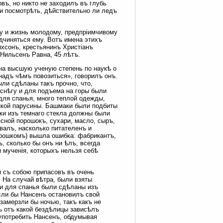
въ, но никто не заходилъ въ глубь
 и посмотрѣть, дѣйствительно ли ледъ
бу и жизнь молодому, предпріимчивому
дчиняться ему. Вотъ имена этихъ
хсонъ, крестьянинъ Христіанъ
 Нильсенъ Равна, 45 лѣтъ.
на высшую ученую степень по наукѣ о
 надъ чѣмъ повозиться», говорилъ онъ.
ыли сдѣланы такъ прочно, что,
 снѣгу и для подъема на горы были
для спанья, много теплой одежды,
нкой парусины. Башмаки были подбиты
ки изъ темнаго стекла должны были
сной порошокъ, сухари, масло, сыръ,
валъ, насколько питателенъ и
орошкомъ) вышла ошибка: фабрикантъ,
, сколько бы онъ ни ѣлъ, всегда
 мученія, которыхъ нельзя себѣ
и съ собою припасовъ въ очень
 На случай вѣтра, были взяты
и для спанья были сдѣланы изъ
сли бы Нансенъ остановилъ свой
 замерзли бы ночью, такъ какъ не
ъ отъ какой бездѣлицы зависѣлъ
 употребить Нансенъ, обдумывая