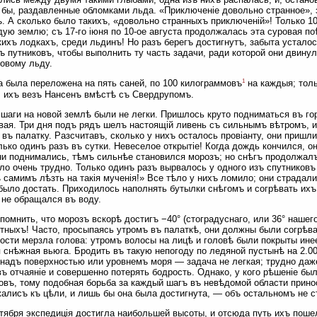
 бы, раздавленные обломками льда. «Приключеніе довольно странное»,
. А сколько было такихъ, «довольно странныхъ приключеній»! Только 1
дую землю; съ 17-го іюня по 10-ое августа продолжалась эта суровая по
ихъ лодкахъ, среди льдинъ! Но разъ берегъ достигнутъ, забыта усталос
 путниковъ, чтобы выполнить ту часть задачи, ради которой они двинули
овому льду.
1
 была переложена на пять саней, по 100 килограммовъ
на каждыя; толь
 ихъ везъ Нансенъ вмѣстѣ съ Свердрупомъ.
шаги на новой землѣ были не легки. Пришлось круто подниматься въ гор
ая. Три дня подъ рядъ шелъ настоящій ливень съ сильнымъ вѣтромъ, и
 въ палатку. Разсчитавъ, сколько у нихъ осталось провіанту, они пришл
лько одинъ разъ въ сутки. Невеселое открытіе! Когда дождь кончился, о
и поднимались, тѣмъ сильнѣе становился морозъ; но снѣгъ продолжалъ 
ло очень трудно. Только одинъ разъ вырвалось у одного изъ спутниковъ 
самимъ лѣзть на такія мученія!» Все тѣло у нихъ ломило; они страдал
было достать. Приходилось наполнять бутылки снѣгомъ и согрѣвать ихъ
 не обращался въ воду.
помнить, что морозъ вскорѣ достигъ −40° (стоградуснаго, или 36° нашего
ятныхъ! Часто, просыпаясь утромъ въ палаткѣ, они должны были согрѣв
ости мерзла голова: утромъ волосы на лицѣ и головѣ были покрыты ине
 снѣжная вьюга. Бродить въ такую непогоду по ледяной пустынѣ на 2.00
надъ поверхностью или уровнемъ моря — задача не легкая; трудно даже
въ отчаяніе и совершенно потерять бодрость. Однако, у кого рѣшеніе был
овъ, тому подобная борьба за каждый шагъ въ невѣдомой области принос
алисъ къ цѣли, и лишь бы она была достигнута, — объ остальномъ не ст
нтября экспедиція достигла наибольшей высоты, и отсюда путь ихъ пошел