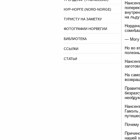
Нансенъ
поперек
НУР-НОРГЕ (NORD-NORGE)
внутрен
на льду
ТУРИСТУ НА ЗАМЕТКУ
Норденш
ФОТОГРАФИИ НОРВЕГИИ
сомнѣва
БИБЛИОТЕКА
— Могу 
Но во в
ССЫЛКИ
полезны
СТАТЬИ
Нансенъ
заготов
На само
возвращ
Правите
безразс
необдум
Нансенъ
Гамэль 
путешес
Почему 
Причино
нашей з