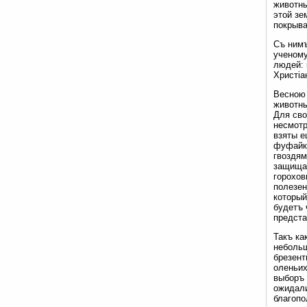
животны
этой зе
покрыва
Съ нимъ
ученому
людей: 
Христіа
Весною 
животны
Для сво
несмотр
взяты е
фуфайки
гвоздям
защищат
горохов
полезен
который
будетъ 
предста
Такъ ка
небольш
брезент
оленьих
выборъ 
ожидали
благопо