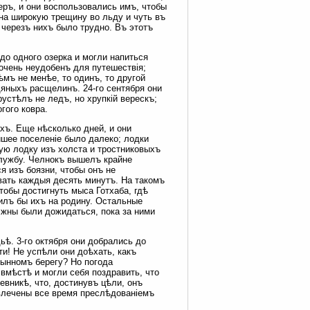
еръ, и они воспользовались имъ, чтобы
 на широкую трещину во льду и чуть въ
 черезъ нихъ было трудно. Въ этотъ
до одного озерка и могли напиться
очень неудобенъ для путешествія;
ѣмъ не менѣе, то одинъ, то другой
яныхъ расщелинъ. 24-го сентября они
устѣлъ не ледъ, но хрупкій верескъ;
гого ковра.
хъ. Еще нѣсколько дней, и они
йшее поселеніе было далеко; лодки
вую лодку изъ холста и тростниковыхъ
службу. Челнокъ вышелъ крайне
я изъ боязни, чтобы онъ не
вать каждыя десять минутъ. На такомъ
тобы достигнуть мыса Готхаба, гдѣ
вилъ бы ихъ на родину. Остальные
лжны были дожидаться, пока за ними
ьѣ. 3-го октября они добрались до
и! Не успѣли они доѣхать, какъ
тынномъ берегу? Но погода
 вмѣстѣ и могли себя поздравить, что
евникѣ, что, достинувъ цѣли, онъ
увлечены все время преслѣдованіемъ