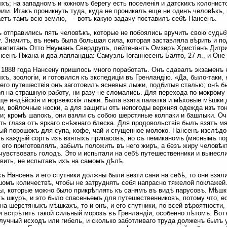
хъ; на западномъ и южномъ берегу есть поселенія и датскихъ колонисто
мли. Итакъ проникнуть туда, куда не проникалъ еще ни одинъ человѣкъ,
етъ тамъ всю землю, — вотъ какую задачу поставилъ себѣ Нансенъ.
 отправились пять человѣкъ, которые не побоялись вручить свою судь
. Значитъ, въ немъ была большая сила, которая заставляла вѣрить и по
капитанъ Отто Неуманъ Свердрупъ, лейтенантъ Омзеръ Христіанъ Дитри
нсенъ Пжана и два лапландца: Самуэль Іоганнесенъ Балто, 27 л., и Оне
1888 года Нансену пришлось много поработать. Онъ сдавалъ экзаменъ 
хъ, зоологіи, и готовился къ экспедиціи въ Гренландію. «Да, было-таки,
его путешествія онъ заготовилъ ясневыя лыжи, подбитыя сталью; онѣ б
я на страшную работу, ни разу не сломались. Для перехода по мокрому
ще индѣйскія и норвежскія лыжи. Была взята палатка и мѣховые мѣшки 
, войлочные носки, а для защиты отъ непогоды верхняя одежда изъ то
и; кромѣ шапокъ, они взяли съ собою шерстяные колпаки и башлыки. Оч
ь глаза отъ яркаго снѣжнаго блеска. Для продовольствія былъ взятъ мя
ый порошокъ для супа, кофе, чай и сгущенное молоко. Нансенъ изслѣдо
ъ каждый сортъ изъ взятыхъ припасовъ, но съ пемиканомъ (мяснымъ п
 его приготовлялъ, забылъ положить въ него жиръ, а безъ жиру человѣкъ
чувствовать голодъ. Это и испытали на себѣ путешественники и вынесли
вить, не испытавъ ихъ на самомъ дѣлѣ.
къ Нансенъ и его спутники должны были везти сани на себѣ, то они взял
омъ количествѣ, чтобы не затруднять себя напрасно тяжелой поклажей.
ы, которые можно было прикрѣплять къ санямъ въ видѣ парусовъ. Мѣшк
ъ шкуръ, и это было спасеньемъ для путешественниковъ, потому что, е
на шерстяныхъ мѣшкахъ, то и онъ, и его спутники, по всей вѣроятности,
 встрѣтить такой сильный морозъ въ Гренландіи, особенно лѣтомъ. Вот
лучный исходъ или гибель, и сколько заботливаго труда долженъ былъ