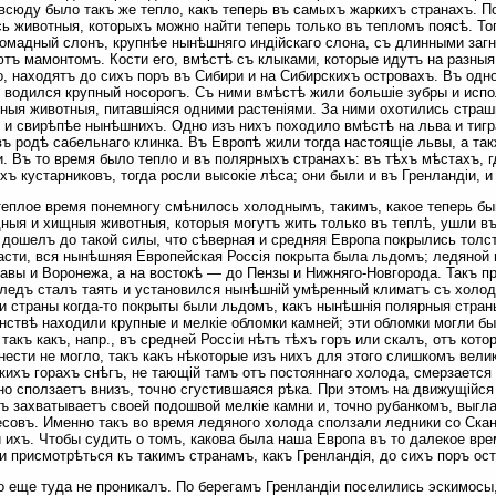
овсюду было такъ же тепло, какъ теперь въ самыхъ жаркихъ странахъ. П
ь животныя, которыхъ можно найти теперь только въ тепломъ поясѣ. Т
омадный слонъ, крупнѣе нынѣшняго индійскаго слона, съ длинными заг
тъ мамонтомъ. Кости его, вмѣстѣ съ клыками, которые идутъ на разныя
о, находятъ до сихъ поръ въ Сибири и на Сибирскихъ островахъ. Въ одн
 водился крупный носорогъ. Съ ними вмѣстѣ жили большіе зубры и испо
ныя животныя, питавшіяся одними растеніями. За ними охотились стра
 и свирѣпѣе нынѣшнихъ. Одно изъ нихъ походило вмѣстѣ на льва и тигр
въ родѣ сабельнаго клинка. Въ Европѣ жили тогда настоящіе львы, а так
. Въ то время было тепло и въ полярныхъ странахъ: въ тѣхъ мѣстахъ, г
хъ кустарниковъ, тогда росли высокіе лѣса; они были и въ Гренландіи, 
теплое время понемногу смѣнилось холоднымъ, такимъ, какое теперь бы
ныя и хищныя животныя, которыя могутъ жить только въ теплѣ, ушли в
дошелъ до такой силы, что сѣверная и средняя Европа покрылись тол
асти, вся нынѣшняя Европейская Россія покрыта была льдомъ; ледяной 
авы и Воронежа, а на востокѣ — до Пензы и Нижняго-Новгорода. Такъ п
ледъ сталъ таять и установился нынѣшній умѣренный климатъ съ холод
и страны когда-то покрыты были льдомъ, какъ нынѣшнія полярныя страны
нствѣ находили крупные и мелкіе обломки камней; эти обломки могли б
 такъ какъ, напр., въ средней Россіи нѣтъ тѣхъ горъ или скалъ, отъ кот
нести не могло, такъ какъ нѣкоторые изъ нихъ для этого слишкомъ вели
кихъ горахъ снѣгъ, не тающій тамъ отъ постояннаго холода, смерзается
о сползаетъ внизъ, точно сгустившаяся рѣка. При этомъ на движущійся
ъ захватываетъ своей подошвой мелкіе камни и, точно рубанкомъ, выгла
есовъ. Именно такъ во время ледяного холода сползали ледники со Ска
 ихъ. Чтобы судить о томъ, какова была наша Европа въ то далекое врем
и присмотрѣться къ такимъ странамъ, какъ Гренландія, до сихъ поръ 
о еще туда не проникалъ. По берегамъ Гренландіи поселились эскимосы