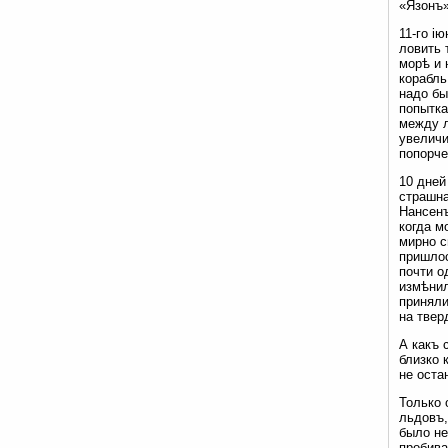
«Язонъ»
11-го і
ловить 
морѣ и 
корабль
надо бы
попытка
между л
увеличи
попорче
10 дней
страшна
Нансенъ
когда м
мирно с
пришлос
почти о
измѣнил
приняли
на твер
А какъ 
близко 
не оста
Только 
льдовъ,
было не
пробива