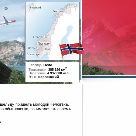
Столица:
Осло
2
Территория:
385 186 км
Население:
4 937 000 чел.
Язык:
норвежский
ншельду пришелъ молодой человѣкъ,
по обыкновенію, занимался въ своемъ
у.