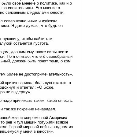
о было свое мнение о политике, как и о
 за свои взгляды. Его мнение о
но связанным с идеалами юности.
ал совершенно иным и избежал
слимо. Я даже думаю, что будь он
у луковицу, чтобы найти там
елухой останется пустота.
орцом, давшим ему также силы нести
ся. Но я считаю, что его своеобразный
ьный, должен быть понят теми, о ком
тем более не достопримечательность».
ный критик написал большую статью, в
здохнул и ответил: «О Боже,
оро не выдержу».
 надо принимать таким, каков он есть.
и так же искренне ненавидел.
ховной жизни современной Америки»
что рев и гул машин погубили всякое
осле Первой мировой войны в одном из
ившемуся у меня в юности».