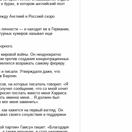
о бурах, в котором английский поэт
ежду Англией и Россией скоро
й личности — и находит ее в Германии,
атурных кумиров называл еще
орного.
й мировой войны. Он неоднократно
том против создания концентрационных
осмелился возражать самому фюреру.
и и писали. Утверждали даже, что
в Берлин.
ов, на которых писатель говорил: «Я
получил сообщение, что со мной хочет
 просил послать вместо меня Харриса
еть именно меня... Я должен был
е мог меня заменить».
 как кажется на первый взгляд. Он
рывал своего сочувствия и поддержки
кой партии» Гамсун пишет: «Благодаря
 а также интуиции, я стал человеком