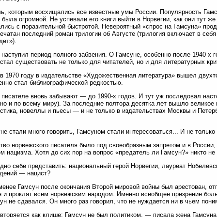
ь, которым восхищались все известные умы России. Популярность Гамс
 была огромной. Не успевали его книги выйти в Норвегии, как они тут же
лись с поразительной быстротой. Невероятный «спрос на Гамсуна» прод
ечатан последний роман трилогии об Августе (трилогия включает в себя
дет»).
 наступил период полного забвения. О Гамсуне, особенно после 1940-х г
стал существовать не только для читателей, но и для литературных кри
в 1970 году в издательстве «Художественная литература» вышел двухт
нно стал библиографической редкостью.
 писателе вновь забывают — до 1990-х годов. И тут уж последовал наст
 но и по всему миру). За последние полтора десятка лет вышло велико
стика, новеллы и пьесы — и не только в издательствах Москвы и Петерб
не стали много говорить, Гамсуном стали интересоваться... И не только 
тво норвежского писателя было под своеобразным запретом и в России, 
м нацизма. Хотя до сих пор на вопрос «предатель ли Гамсун?» никто не
дно себе представить: национальный герой Норвегии, лауреат Нобелевс
дений — нацист?
менее Гамсун после окончания Второй мировой войны был арестован, от
 и проклят всем норвежским народом. Именно всеобщее презрение больш
ун не сдавался. Он много раз говорил, что не нуждается ни в чьем пони
вторяется как клише: Гамсун не был политиком, — писала жена Гамсуна