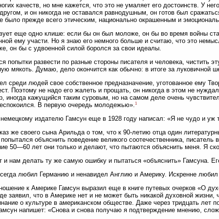
ногих качеств, но мне кажется, что это не умаляет его достоинств. У нег
другом, и он никогда не оставался равнодушным, он готов был сражаться
е было прежде всего этическим, национально окрашенным и эмоциональ
ует еще одно клише: если бы он был моложе, он бы во время войны ст
нной ему участи. Но я знаю его немного больше и считаю, что это немы
е, он бы с удвоенной силой боролся за свои идеалы.
я попытки развести по разные стороны писателя и человека, чистить эт
ую мякоть. Думаю, дело окончится как обычно: в итоге за луковичной ш
ел среди людей свое собственное предназначение, уготованное ему Тв
ест. Поэтому не надо его жалеть и прощать, он никогда в этом не нуждал
р, иногда кажущийся таким суровым, но на самом деле очень чувствител
1
беспокоился. В первую очередь молодежью».
немецкому издателю Гамсун еще в 1928 году написал: «Я не чудо и уж 
каз же своего сына Арильда о том, что к 90-летию отца один литератур
 попытался объяснить поведение великого соотечественника, писатель в
ие 50—60 лет они только и делают, что пытаются объяснить меня. Я ск
т и нам делать ту же самую ошибку и пытаться «объяснить» Гамсуна. Его
всегда любил Германию и ненавидел Англию и Америку. Искренне любил 
ношение к Америке Гамсун выразил еще в книге путевых очерков «О ду
 где заявил, что в Америке нет и не может быть никакой духовной жизни, 
нание о культуре в американском обществе. Даже через тридцать лет п
амсун напишет: «Снова и снова получаю я подтверждение мнению, слож