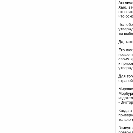
Англича
Хью, вт
относит
что осн
Нелюбов
утвержд
ты выбе
Да, так
Его люб
новые п
своим к
к приро
утвержд
Для тог
страной
Мировая
Морбург
издател
«Виктор
Когда в
приверж
только 
Гамсун 
потери 