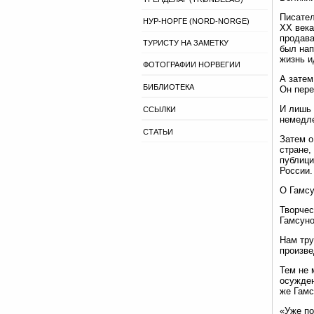
Писател
НУР-НОРГЕ (NORD-NORGE)
XX века
продава
ТУРИСТУ НА ЗАМЕТКУ
был нап
жизнь и
ФОТОГРАФИИ НОРВЕГИИ
А затем
БИБЛИОТЕКА
Он пере
И лишь 
ССЫЛКИ
немедле
СТАТЬИ
Затем о
стране,
публици
России.
О Гамсу
Творчес
Гамсуно
Нам тру
произве
Тем не 
осужден
же Гамс
«Уже по