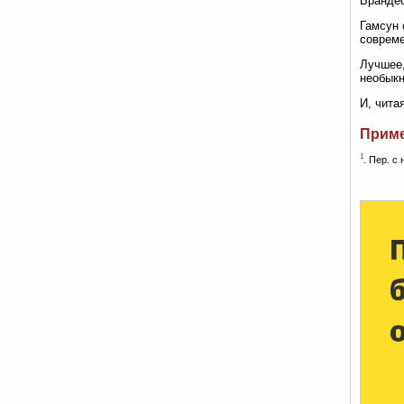
Брандес
Гамсун 
совреме
Лучшее,
необыкн
И, чита
Прим
1
. Пер. с