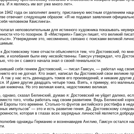
га. И я являюсь им вот уже много лет».
ря 1942 года он заполняет анкету, присланную местным отделением наци
тве отвечает следующим образом: «Я не подавал заявления официальног
себя человеком Квислинга».
полагал непозволительным для истинного художника показывать неувер
нности что-то позорное. В «Мистериях» Гамсун пишет, что великий писа
ться». Утверждение это, несомненно, связано с поисками великой личн
ешимым.
к Достоевскому тоже отчасти объясняется тем, что Достоевский, по мн
им, и колебания были ему несвойственны. Гамсун утверждал, что Досто
ью, что он с самого начала знал о своей гениальности.
зивший себя гением Достоевский, — писал Гамсун, — работал над своим
 никто его не догнал. Кто знает, написал бы Достоевский свои великие п
 А так у нас есть двенадцать томов его произведений, и никакие другие
ся. И даже другие двадцать четыре тома. Взять, к примеру, его маленьк
ая книжечка. Но это великая книга, недостижимо великая.
, однако, сказал Белинский, думаю я: Достоевский не уйдет далеко, ес
вместо того, чтобы работать над своим развитием. Ведь Белинский хор
й Европы того времени. Столько-то фунтов английского ростбифа в недел
рных импульсов" — это и есть развитие гения. Да, Достоевскому следов
кромности, которая в глазах всех заурядных личностей является доброд
, полюбив однажды Германию и возненавидев Англию, Гамсун остался на
ти.