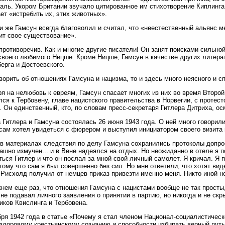
аль. Укором Британии звучало цитированное им стихотворение Киплинга 
ет «истребить их, этих животных».
и же Гамсун всегда благоволил и считал, что «неестественный альянс м
ит свое существование».
противоречив. Как и многие другие писатели! Он занят поисками сильно
своего любимого Ницше. Кроме Ницше, Гамсун в качестве других литер
ерга и Достоевского.
ворить об отношениях Гамсуна и нацизма, то и здесь много неясного и сп
я на нелюбовь к евреям, Гамсун спасает многих из них во время Второ
ся к Тербовену, главе нацистского правительства в Норвегии, с протес
. Он единственный, кто, по словам пресс-секретаря Гитлера Дитриха, 
 Гитлера и Гамсуна состоялась 26 июня 1943 года. О ней много говорил
сам хотел увидеться с фюрером и выступил инициатором своего визита 
в материалах следствия по делу Гамсуна сохранились протоколы допрос
ашно измучен... и в Вене надеялся на отдых. Но неожиданно в отеле я 
ться Гитлер и что он послал за мной свой личный самолет. Я кричал. Я
тому что сам я был совершенно без сил. Но мне ответили, что хотят вид
. Рисхолд получил от немцев приказ привезти именно меня. Никто иной н
нем еще раз, что отношения Гамсуна с нацистами вообще не так просты,
 не подавал личного заявления о принятии в партию, но никогда и не ск
иков Квислинга и Тербовена.
бря 1942 года в статье «Почему я стал членом Национал-социалистичес
здоровому крестьянскому сознанию и способности избирать верный путь,