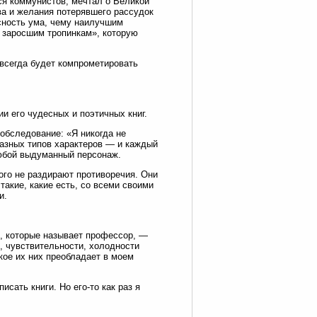
ся коммунистов, мечтал о Великой
ва и желания потерявшего рассудок
сность ума, чему наилучшим
о заросшим тропинкам», которую
всегда будет компрометировать
ии его чудесных и поэтичных книг.
обследование: «Я никогда не
разных типов характеров — и каждый
любой выдуманный персонаж.
рого не раздирают противоречия. Они
 такие, какие есть, со всеми своими
и.
в, которые называет профессор, —
и, чувствительности, холодности
акое их них преобладает в моем
исать книги. Но его-то как раз я