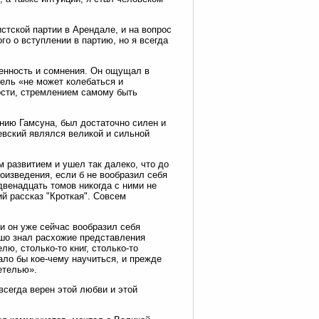
стской партии в Арендале, и на вопрос
о о вступлении в партию, но я всегда
енность и сомнения. Он ощущал в
тель «не может колебаться и
ости, стремлением самому быть
ению Гамсуна, был достаточно силен и
евский являлся великой и сильной
 развитием и ушел так далеко, что до
роизведения, если б не вообразил себя
 двенадцать томов никогда с ними не
ий рассказ "Кроткая". Совсем
ли он уже сейчас вообразил себя
ошо знал расхожие представления
ю, столько-то книг, столько-то
ало бы кое-чему научиться, и прежде
етелью».
всегда верен этой любви и этой