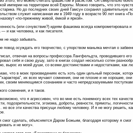
из этого, его можно считать фашистом и расистом. Он смертельно боял
кой империи на территории всей Европы. Можно говорить, что это чувст
 старика. Но до последних своих дней Гамсун сохранял удивительную я
ельством служит написанная им в 1949 году в возрасте 90 лет книга «П
 назовут «по-прежнему живой, ёмкой и яркой».
енность (или сочувствие?) идеям фашизма всегда компрометировала и 
 — и как человека, и как писателя.
ом не надо забывать.
не повод осуждать его творчество, с упорством маньяка мечтая о забвен
писал, отвечая на вопросы профессора Лангфельдта, проводившего его 
ровал себя и свою душу, зато в книгах создал несколько сотен разнооб
ю, вырос из моей души, со всеми достоинствами и недостатками, как 
умаю, что в моих произведениях есть хоть один цельный персонаж, кото
 "характера", их всех мучают сомнения, они не плохие и не хорошие, они
и, своим меняющимся сознанием и часто непредсказуемыми поступкам
кого сомнения, и я таков.
возможно, что я агрессивен, что во мне есть понемногу всех тех качест
ти, подозрительности, эгоизма, доброты, ревности, прямоты, логичност
.. но все эти качества присущи любому человеку. И я не могу решить, к
ре.
 я смог сделать, объясняется Даром Божьим, благодаря которому я смог п
ровать и не могу».