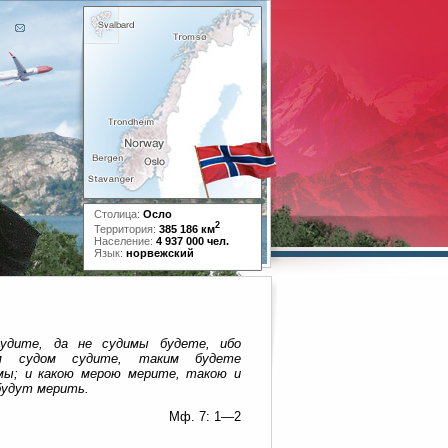
Столица:
Осло
2
Территория:
385 186 км
Население:
4 937 000 чел.
Язык:
норвежский
удите, да не судимы будете, ибо
им судом судите, таким будете
мы; и какою мерою мерите, такою и
будут мерить.
Мф. 7: 1—2