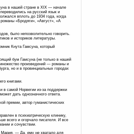
уна в нашей стране в XIX — начале
 переводились на русский язык и
олжался вплоть до 1934 года, когда
 романы «Бродяги», «Август», «А
одов, было непозволительно говорить.
тиков и историков литературы.
омник Кнута Гамсуна, который
оящий бум Гамсуна (не только в нашей
е множество произведений — романы и
урга, но и в провинциальных городах
его книгами.
и в самой Норвегии из-за поддержки
 может дать однозначного ответа.
кой премии, автор гуманистических
правлен в психиатрическую клинику,
е всего и огорчало писателя. И все
мании и сочувствии.
 Мария. — Да, ему не хватало для