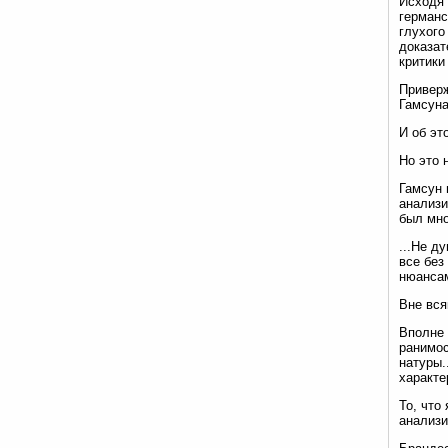
Исходя 
германс
глухого
доказат
критики
Приверж
Гамсуна
И об эт
Но это 
Гамсун 
анализи
был мно
...Не д
все без
нюансам
Вне вся
Вполне 
ранимос
натуры.
характе
То, что
анализи