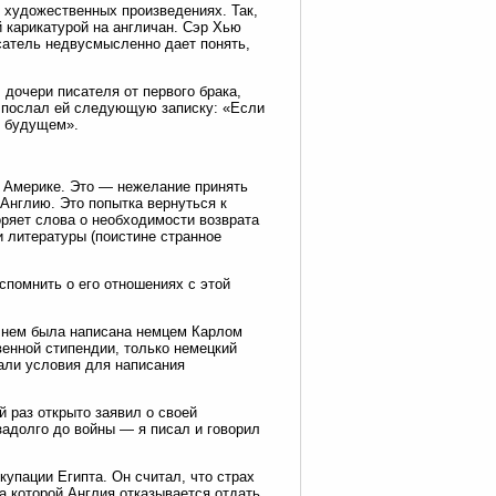
в художественных произведениях. Так,
 карикатурой на англичан. Сэр Хью
исатель недвусмысленно дает понять,
 дочери писателя от первого брака,
то послал ей следующую записку: «Если
в будущем».
и Америке. Это — нежелание принять
 Англию. Это попытка вернуться к
оряет слова о необходимости возврата
и литературы (поистине странное
спомнить о его отношениях с этой
о нем была написана немцем Карлом
венной стипендии, только немецкий
али условия для написания
й раз открыто заявил о своей
задолго до войны — я писал и говорил
упации Египта. Он считал, что страх
а которой Англия отказывается отдать