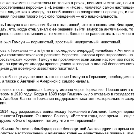
не же высмеяны писателем не только в речах, письмах и статьях, но и 
оростепенный персонаж в «Бенони» и «Розе», является самой настоящей
ся к людям как к мусору, он необыкновенно раздражает норвежцев, и п
овная причина такого гнусного поведения — его национальность.
ь Гамсуна к англичанам была столь явной, что это позволило Виктории,
ать, что, когда отец узнал о ее решении выйти замуж за англичанина, 
решь своего англичанина, то можешь больше не рассчитывать на меня 
ов был Гамсун — порывистый, яростный, неукротимый, неистовый.
овь к Германии — это (и не в последнюю очередь!) нелюбовь к Англии 
ути капиталистического развития Норвегии, которая ориентировалась на
рестьянским корням. Гамсун на протяжении всей жизни настойчиво повт
де, он критикует «плоды просвещения» и говорит о полной бесполезност
ение для всемирно известного писателя!).
о чтобы еще лучше понять отношение Гамсуна к Германии, необходимо в
, а также с Англией и Америкой с самого начала.
 известность пришла к Гамсуну именно через Германию. Первая книга 
ером в 1910 году. Когда в 1898 году Гамсуну было отказано в государст
ь Альберт Ланген и Германия поддержали писателя материально и созд
ии».
 1914 году разразилась война между Германией и Англией, Гамсун первы
енности Германии. Он писал Лангену: «Все эти годы, все время — еще 
дружелюбно о Германии, потому что я — германец!»
обвинял Англию в бомбардировке беззащитной Александрии во время окк
золотых месторождений и алмазных копей — единственная причина, из-з