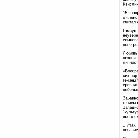
Квислин
15 янва
о членс
считал 
Гамсун 
неувере
сомнева
непогр
Любовь 
независ
личност
«Вообра
сих пор
гением?
сравнят
небольш
Забавно
гением 
Западно
"культу
всего с
...Итак
ненавис