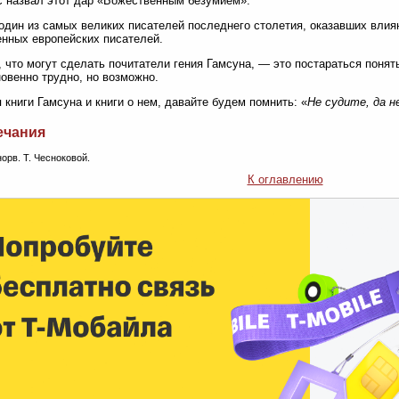
 назвал этот дар «Божественным безумием».
один из самых великих писателей последнего столетия, оказавших влия
нных европейских писателей.
 что могут сделать почитатели гения Гамсуна, — это постараться понять
овенно трудно, но возможно.
я книги Гамсуна и книги о нем, давайте будем помнить: «
Не судите, да 
ечания
 норв. Т. Чесноковой.
К оглавлению