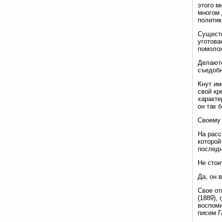
этого м
многом 
политик
Существ
уготова
помолож
Делаютс
съедобн
Кнут им
свой кр
характе
он так 
Своему 
На расс
которой
последн
Не стои
Да, он 
Свое от
(1889),
воспоми
писем Г