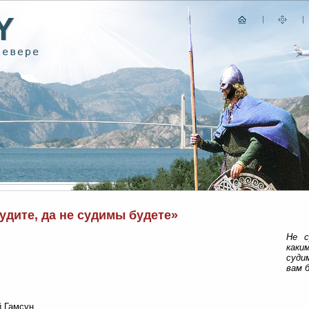
удите, да не судимы будете»
Не с
как
суди
вам 
 Гамсун...