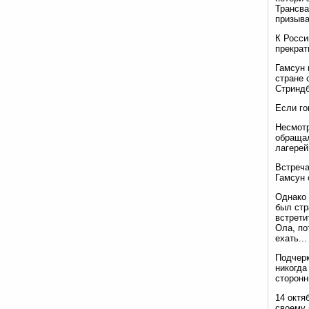
Трансва
призыва
К Росси
прекрат
Гамсун 
стране 
Стриндб
Если го
Несмотр
обращал
лагерей
Встреча
Гамсун 
Однако 
был стр
встрети
Ола, по
ехать..
Подчерк
никогда
сторонн
14 октя
своему 