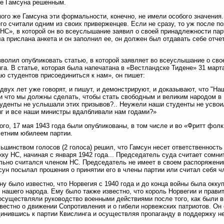
е Гамсуна решенным.
ого же Гамсуна эти формальности, конечно, не имели особого значения. 
его считали одним из своих приверженцев. Если не сразу, то уж после п
НС», в которой он во всеуслышание заявил о своей принадлежности пар
а прислана анкета и он заполнил ее, он должен был отдавать себе отчет
зволил опубликовать статью, в которой заявляет во всеуслышание о св
га. В статье, которая была напечатана в «Вестландске Тидене» 31 март
ю студентов присоединиться к нам», он пишет:
двух лет уже говорят, и пишут, и демонстрируют, и доказывают, что "Н
и что мы должны сделать, чтобы стать свободным и великим народом в
уденты не услышали этих призывов?.. Неужели наши студенты не усвоил
г и все наши министры вдалбливали нам годами?»
ого, 17 мая 1943 года были опубликованы, в том числе и во «Фритт фолк
етним юбилеем партии.
ьшинством голосов (2 голоса) решил, что Гамсун несет ответственность
ку НС, начиная с января 1942 года... Председатель суда считает сомни
ьно считался членом НС. Председатель не имеет в своем распоряжении
сун посылал прошения о принятии его в члены партии или считал себя ч
уну было известно, что Норвегия с 1940 года и до конца войны была окк
 нашего народа. Ему было также известно, что король Норвегии и прави
осуществляли руководство военными действиями после того, как были 
вестно о движении Сопротивления и о гибели норвежских патриотов. Он о
инившись к партии Квислинга и осуществляя пропаганду в поддержку н