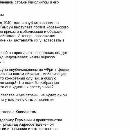
иненном стране Квислингом и его
ем.
я 1940 года и опубликованном во
 Гамсун выступает против норвежского
о приказ о мобилизации и сбежало.
 сбежало. И теперь норвежская
ме как заставлять их участвовать в
.
торой он призывает норвежских солдат
уд недоумевает, каким образом
л.
мсуна опубликованном во «Фритт фолк»
еверным шагом объявить мобилизацию.
-то конкретный случай, а общую
ую мощь! Что если бы избранные
то они идиоты и преступники?
левства и без страны, не будет ли он
ли у вас нет сил для принятия
 главе с Квислингом.
оддержку Германии и правительства
в «Гримстад Адрессетидене» он
гии и Германии и что «вскоре на