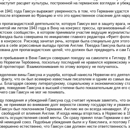
наступит расцвет культуры, построенной на германских взглядах и убеж
юня 1941 года Гамсун выражает уверенность в том, что Германии удастся
после вторжения во Францию и что это единственное спасение для нар
о пропагандистской деятельности, которую Гамсун вел в защиту врага, н
нятой им летом 1943 года в Вену на конгресс прессы, организованный
стских сообществ», в котором принимали участие ведущие журналисты
Поездка была совершена по инициативе главного редактора «Фритт фолк
 в конгрессе. Рисховд зачитал речь, которая была специально для этог
ла в себе агрессивные выпады против Англии. Поездка Гамсуна была ш
ована для пропагандистских целей, что должен был предвидеть и сам Г
я пребывания в Вене Гамсун совершил поездку на самолете к Гитлеру. В
из Норвегии Тербовена, поскольку последний не нравился норвежскому 
й протекторат. Взаимопонимания по этому вопросу не получилось.
еделении вины Гамсуна и ущерба, который нанесла Норвегии его деятел
 факту, что он был всемирно известным писателем и одним из самых 
ы. Благодаря своему литературному, социальному и экономическому ста
ев, поведение Гамсуна в высшей степени было показательным для его 
 чего сам Гамсун не мог не понимать.
ду поведения и убеждений Гамсуна суд считает нужным заметить, что он
в, не принимая во внимание долг верности своему государству и уважен
Гамсун был поклонником Германии. Англию же он всегда ненавидел. И у
 свободной от влияния Англии. И когда немцы вторглись в Норвегию в 19
ость осуществления своей мечты. Он сразу принял план Германии о вк
ий немецкий союз. Подобные убеждения были и у Квислинга, и поэтому
совершенно естественно, что Гамсун сам должен нести ответственность з