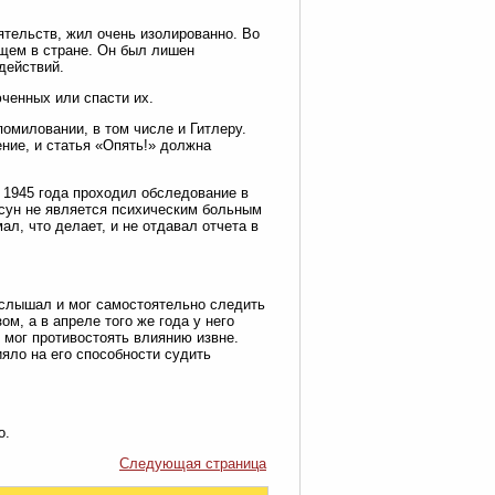
ятельств, жил очень изолированно. Во
ящем в стране. Он был лишен
действий.
юченных или спасти их.
омиловании, в том числе и Гитлеру.
ение, и статья «Опять!» должна
 1945 года проходил обследование в
мсун не является психическим больным
ал, что делает, и не отдавал отчета в
 слышал и мог самостоятельно следить
м, а в апреле того же года у него
е мог противостоять влиянию извне.
яло на его способности судить
о.
Следующая страница