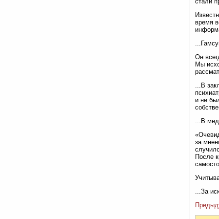
стали п
Известн
время в
информа
...Гамс
Он всег
Мы исхо
рассмат
...В за
психиат
и не бы
собстве
...В ме
«Очевид
за мнен
случило
После к
самосто
Учитыва
...За и
Предыд