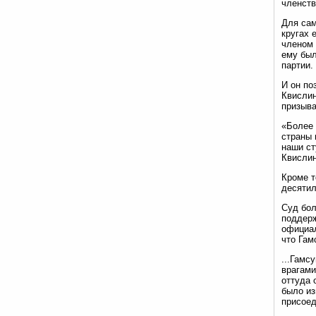
членств
Для сам
кругах 
членом 
ему был
партии.
И он по
Квислин
призыва
«Более 
страны 
наши ст
Квислин
Кроме т
десятил
Суд бол
поддерж
официал
что Гам
...Гамс
врагами
оттуда 
было из
присоед