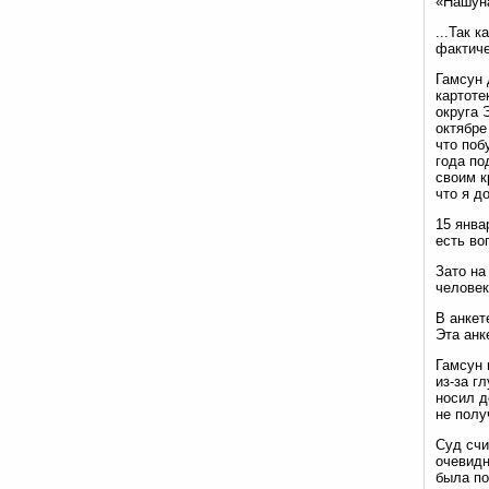
«Нашуна
...Так 
фактиче
Гамсун 
картоте
округа 
октябре
что поб
года по
своим к
что я д
15 янва
есть во
Зато на
человек
В анкет
Эта анк
Гамсун 
из-за г
носил д
не полу
Суд счи
очевидн
была по