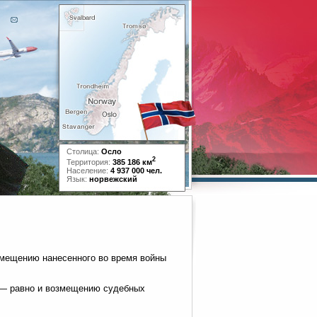
Столица:
Осло
2
Территория:
385 186 км
Население:
4 937 000 чел.
Язык:
норвежский
змещению нанесенного во время войны
н — равно и возмещению судебных