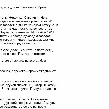
», то суд счел нужным собрать
 члены «Нашунал Самлинг». Но в
Агдерской районной организации, 41
и оставался личным номером Гамсуна. В
тил, в частности, на вопрос о том,
 Адрессетидене» от 14 октября 1941
шет: «Я всегда руководствовался
 того и интуиция подсказывала мне,
счастьях и радостях...»
в Арендале. В анкете, в частности,
тот вопрос Гамсун не ответил.
ступал в партию, но всегда был
 масонов, еврейском происхождении
etc
.
 вряд ли принесло ему много пользы —
ыл вручен значок НС, который Гамсун
. Во всяком случае, Гамсун его лично
чного на то согласия. Совершенно
последующей перерегистрации Гамсуну
ое руководство сочло вопрос о