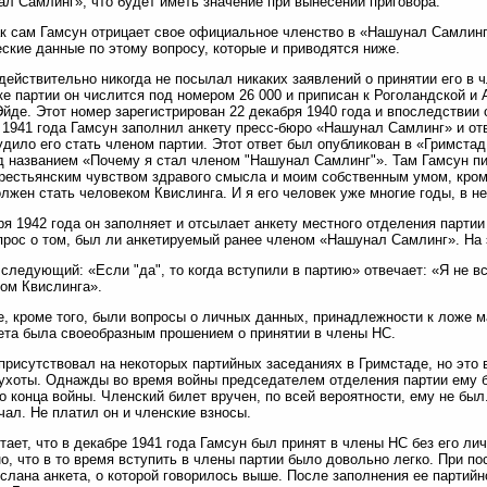
л Самлинг», что будет иметь значение при вынесении приговора.
как сам Гамсун отрицает свое официальное членство в «Нашунал Самлинг
ские данные по этому вопросу, которые и приводятся ниже.
действительно никогда не посылал никаких заявлений о принятии его в
ке партии он числится под номером 26 000 и приписан к Роголандской и 
Эйде. Этот номер зарегистрирован 22 декабря 1940 года и впоследстви
 1941 года Гамсун заполнил анкету пресс-бюро «Нашунал Самлинг» и отве
удило его стать членом партии. Этот ответ был опубликован в «Гримстад
д названием «Почему я стал членом "Нашунал Самлинг"». Там Гамсун пи
рестьянским чувством здравого смысла и моим собственным умом, кроме
олжен стать человеком Квислинга. И я его человек уже многие годы, в не
ря 1942 года он заполняет и отсылает анкету местного отделения партии 
прос о том, был ли анкетируемый ранее членом «Нашунал Самлинг». На э
 следующий: «Если "да", то когда вступили в партию» отвечает: «Я не в
ом Квислинга».
е, кроме того, были вопросы о личных данных, принадлежности к ложе
ета была своеобразным прошением о принятии в члены НС.
присутствовал на некоторых партийных заседаниях в Гримстаде, но это
лухоты. Однажды во время войны председателем отделения партии ему б
о конца войны. Членский билет вручен, по всей вероятности, ему не был
чал. Не платил он и членские взносы.
тает, что в декабре 1941 года Гамсун был принят в члены НС без его ли
о, что в то время вступить в члены партии было довольно легко. При 
слана анкета, о которой говорилось выше. После заполнения ее партийн