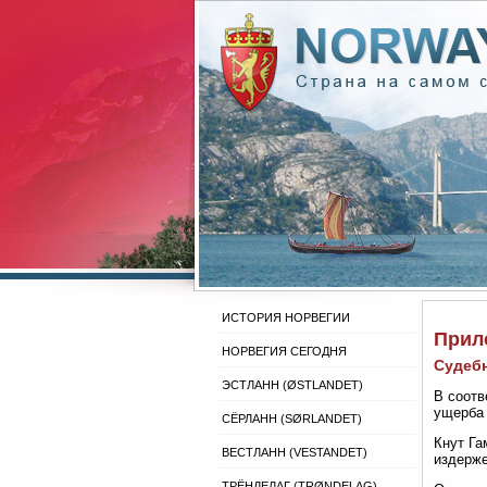
ИСТОРИЯ НОРВЕГИИ
Прил
НОРВЕГИЯ СЕГОДНЯ
Судебн
ЭСТЛАНН (ØSTLANDET)
В соотв
ущерба 
СЁРЛАНН (SØRLANDET)
Кнут Га
ВЕСТЛАНН (VESTANDET)
издерже
ТРЁНДЕЛАГ (TRØNDELAG)