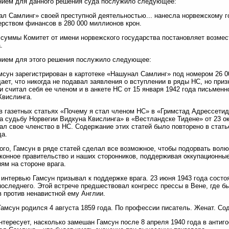
нием для данного решения суда послужило следующее:
л Самлинг» своей преступной деятельностью... нанесла норвежскому г
рством финансов в 280 000 миллионов крон.
 суммы Комитет от имени норвежского государства постановляет возмест
.
нием для этого решения послужило следующее:
мсун зарегистрирован в картотеке «Нашунал Самлинг» под номером 26 00
ает, что никогда не подавал заявления о вступлении в ряды НС, но приз
и считал себя ее членом и в анкете НС от 15 января 1942 года письмен
Квислинга.
в газетных статьях «Почему я стал членом НС» в «Гримстад Адрессетиде
а судьбу Норвегии Видкуна Квислинга» в «Вестландске Тидене» от 23 о
ал свое членство в НС. Содержание этих статей было повторено в стать
да.
ого, Гамсун в ряде статей сделал все возможное, чтобы подорвать волю
конное правительство и наших сторонников, поддерживая оккупационные
ям на стороне врага.
 интервью Гамсун призывал к поддержке врага. 23 июня 1943 года состо
последнего. Этой встрече предшествовал конгресс прессы в Вене, где б
 против ненавистной ему Англии.
 Гамсун родился 4 августа 1859 года. По профессии писатель. Женат. Со
интересует, насколько замешан Гамсун после 8 апреля 1940 года в анти