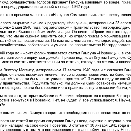
 суд большинством голосов признает Гамсуна виновным во вреде, прич
 в период управления страной с января 1942 года.
с этого времени членство в «Нашунал Самлинг» считается преступлени
в своем открытом письме к редактору «Нашунен», датированном 23 апрел
фолк» 1 мая 1940 года под заголовком «Правительство Нюгордсволда»,
льства и объявленной им мобилизации. Он пишет: «Правительство отдал
ло, что мы не сможем защитить себя, но отдало приказ о мобилизации и
ь гибнет за правительство. Но нам есть чем занять молодых людей, кро
хозяйственных забастовках и умирать за правительство Нюгордсволда»
940 года во «Фритт фолк» появляется статья Гамсуна «Норвежцы», в ко
ить винтовки и вернуться домой». Призыв подписан Кнутом Гамсуном. С
 можно считать неответственным за статью, которую он же сам и написа
е Виктору Могенсу, датированном 17 августа 1940 года и с согласия Га
ября, он вновь выражает мнение, что со стороны правительства было н
рит: «А что если бы мы выступили с протестом? Я имею в виду не какой
у правительства. Подумать только: мы должны были остановить немецк
 и офицеры пошли бы к королю и его правительству и доказали бы им, ч
ы стортинга, которые выбрали себя сами, обращаются к королю без коро
остив вернуться в Норвегию. Нет, не будет. И все успокаиваются. Неуже
я?»
е самом письме Гамсун говорит, что необходимо новое правительство во
газетных статей во время оккупации Гамсун неоднократно выступал в п
га и нападал на союзников Норвегии. В статье от 30 января 1941 года 
 уверенность в том, что все изменения в стране пойдут на пользу Норве