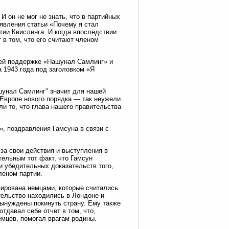
И он не мог не знать, что в партийных
оявления статьи «Почему я стал
тии Квислинга. И когда впоследствии
 в том, что его считают членом
оей поддержке «Нашунал Самлинг» и
а 1943 года под заголовком «Я
ашунал Самлинг" значит для нашей
 Европе нового порядка — так неужели
и то, что глава нашего правительства
», поздравления Гамсуна в связи с
 за свои действия и выступления в
тельным тот факт, что Гамсун
 убедительных доказательств того,
леном партии.
упирована немцами, которые считались
тельство находились в Лондоне и
вынуждены покинуть страну. Ему также
тдавал себе отчет в том, что,
емцев, помогал врагам родины.