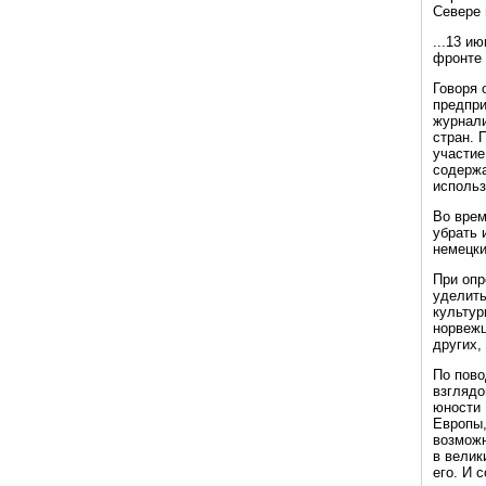
Севере 
...13 и
фронте 
Говоря 
предпри
журнали
стран. 
участие
содержа
использ
Во врем
убрать 
немецки
При опр
уделить
культур
норвежц
других,
По пово
взглядо
юности 
Европы,
возможн
в велик
его. И 