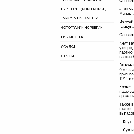
Основа
«Нашуна
НУР-НОРГЕ (NORD-NORGE)
Министе
ТУРИСТУ НА ЗАМЕТКУ
Из этой
Гамсуна
ФОТОГРАФИИ НОРВЕГИИ
Основа
БИБЛИОТЕКА
Кнут Га
ССЫЛКИ
утвержд
партию 
СТАТЬИ
партии 
Гамсун 
боюсь з
признав
1941 го
Кроме т
наше за
сражени
Также в
ставке 
выпадов
...Кнут
...Суд 