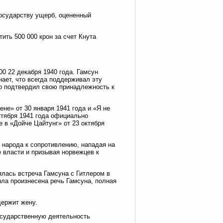
осударству ущерб, оцененный
ить 500 000 крон за счет Кнута
0 22 декабря 1940 года. Гамсун
нает, что всегда поддерживал эту
но подтвердил свою принадлежность к
не» от 30 января 1941 года и «Я не
ктября 1941 года официально
е в «Дойче Цайтунг» от 23 октября
 народа к сопротивлению, нападая на
 власти и призывая норвежцев к
ялась встреча Гамсуна с Гитлером в
ыла произнесена речь Гамсуна, полная
держит жену.
государственную деятельность