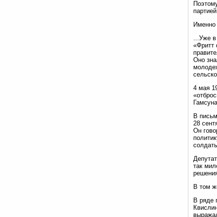
Поэтому
партией
Именно 
...Уже 
«Фритт 
правите
Оно зна
молодеж
сельско
4 мая 1
«отброс
Гамсуна
В письм
28 сент
Он гово
политик
солдаты
Депутат
так мил
решени
В том ж
В ряде 
Квислин
выражал