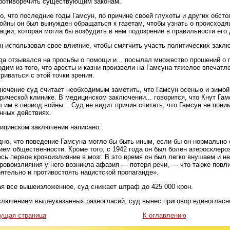
ротиворечить существующим законам.
о, что последние годы Гамсун, по причине своей глухоты и других обсто
ойны он был вынужден обращаться к газетам, чтобы узнать о происход
ции, которая могла бы возбудить в нем подозрение в правильности его 
ун использовал свое влияние, чтобы смягчить участь политических закл
да отзывался на просьбы о помощи и... посылал множество прошений о п
дим из того, что аресты и казни произвели на Гамсуна тяжелое впечатл
риваться с этой точки зрения.
ключение суд считает необходимым заметить, что Гамсун осенью и зимой
рической клинике. В медицинском заключении... говорится, что Кнут Га
л им в период войны... Суд не видит причин считать, что Гамсун не поним
нных действиях.
дицинском заключении написано:
но, что поведение Гамсуна могло бы быть иным, если бы он нормально
ием общественности. Кроме того, с 1942 года он был болен атеросклерозо
сь первое кровоизлияние в мозг. В это время он был легко внушаем и н
ровоизлияния у него возникла афазия — потеря речи, — что также повли
ятельно и противостоять нацистской пропаганде».
я все вышеизложенное, суд снижает штраф до 425 000 крон.
сключением вышеуказанных разногласий, суд вынес приговор единогласн
ущая страница
К оглавлению