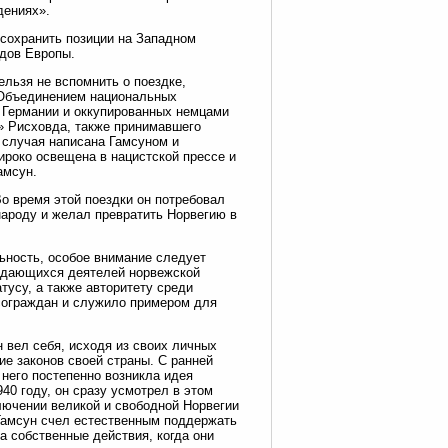
дениях».
 сохранить позиции на Западном
одов Европы.
ельзя не вспомнить о поездке,
 «Объединением национальных
 Германии и оккупированных немцами
» Рисховда, также принимавшего
о случая написана Гамсуном и
ироко освещена в нацистской прессе и
амсун.
о время этой поездки он потребовал
народу и желал превратить Норвегию в
ьность, особое внимание следует
выдающихся деятелей норвежской
тусу, а также авторитету среди
сограждан и служило примером для
 вел себя, исходя из своих личных
ие законов своей страны. С ранней
 него постепенно возникла идея
40 году, он сразу усмотрел в этом
лючении великой и свободной Норвегии
 Гамсун счел естественным поддержать
а собственные действия, когда они