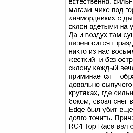
естественно, сильн
магазинчике под го
«намордники» с ды
склон одетыми на 
Да и воздух там су
переносится горазд
никто из нас вось
жесткий, и без ост
склону каждый вече
приминается -- обр
довольно сыпучего 
крутяках, где силь
боком, свозя снег 
Edge был убит еще 
долго точить. Прич
RC4 Top Race вел с