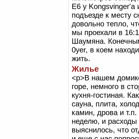
E6 у Kongsvinger'a
подъезде к месту с
довольно тепло, ч
мы проехали в 16:1
Шаумяна. Конечным
0yer, в коем находи
жить.
Жилье
<р>В нашем домике
горе, немного в ст
кухня-гостиная. Ка
сауна, плита, холо
камин, дрова и т.п
неделю, и расходы
выяснилось, что о
и еще с нас попрос