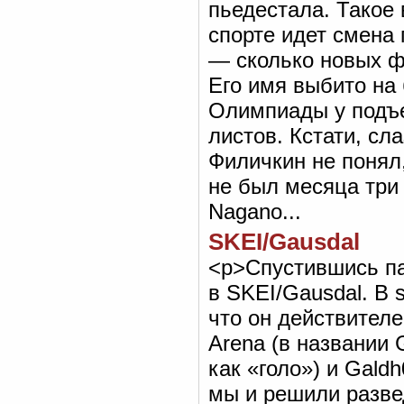
SKEI/Gausdal
<р>Спустившись па
в SKEI/Gausdal. В 
что он действителен 
Arena (в названии 
как «голо») и Gald
мы и решили развед