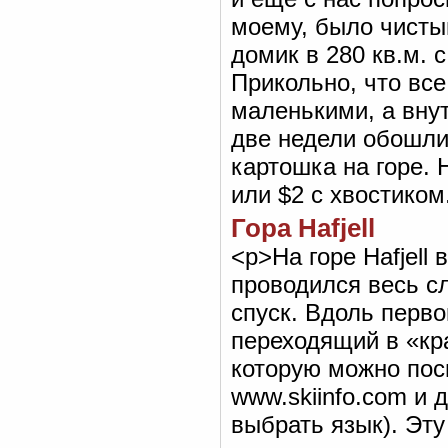
моему, было чисты
домик в 280 кв.м. с
Прикольно, что все
маленькими, а вну
две недели обошли
картошка на горе. 
или $2 с хвостиком
Гора Нafjell
<р>На горе Нafjell
проводился весь сл
спуск. Вдоль перво
переходящий в «кр
которую можно посм
www.skiinfo.com и 
выбрать язык). Эту