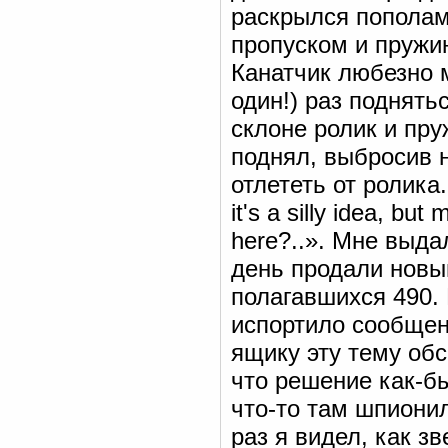
раскрылся пополам
пропуском и пружин
Канатчик любезно 
один!) раз поднять
склоне ролик и пру
поднял, выбросив 
отлететь от ролик
it's a silly idea, bu
here?..». Мне выда
день продали новый
полагавшихся 490.
испортило сообщен
ящику эту тему обс
что решение как-бы
что-то там шпиони
раз я видел, как з