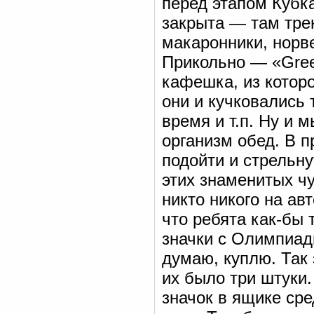
перед этапом Кубк
закрыта — там тре
макаронники, норве
Прикольно — «Green
кафешка, из котор
они и кучковались 
время и т.п. Ну и 
организм обед. В п
подойти и стрельн
этих знаменитых чу
никто никого на ав
что ребята как-бы 
значки с Олимпиад
думаю, куплю. Так 
их было три штуки.
значок в ящике сре