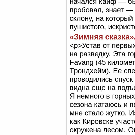
начался кайф — бы
пробовал, знает — 
склону, на который
пушистого, искрист
«Зимняя сказка». 
<р>Устав от первых четырех дней катания, мы двинули в Kvitfjell на разведку. Эта гора высотой 1025м находится напротив городка Favang (45 километров севернее Лиллехаммера по шоссе E6 на Трондхейм). Ее специально построили к Олимпиаде 94 года. Там проводились спуск и супергигант у мужчин. Спусковая трасса видна еще на подъезде, километров с пяти. Выглядит это... ойй... Я немного в горных лыжах как-бы типа понимаю, двадцать два сезона катаюсь и первый разряд когда-то имел. Но прям скажем, мне стало жутко. Извилистая и очень крутая трасса (примерно как Кировске участок у трамплинов) со многими перегибами окружена лесом. Она черная на протяжении трех с половиной километров, два участка с тремя ромбами. Выкат проходит над туннелями железной и автодороги. Наверх идет кресло, оно доходит примерно на 2/3 высоты. Там же есть кафешка, строят гостиницу. Еще наверх идет автодорога, но по этому серпантину ехать минут двадцать, если не больше, а кресло доходит за 15 минут. Кстати, на этом подъемнике на креслах есть веревочка (или веревочная лестница) для спуска в случае чего. Наверху стоят четыре бугеля с одной стороны горы, и один с другой, вдоль них есть и сплошь красные, и сплошь зеленые трассы. Поднявшись на двух бугелях, попадаешь к стартовому домику спуска. Да, от верхней станции кресла вниз идет еще просека серпантином — по ней ходят ратраки. Мне неясно, ратрачат там черную трассу или нет. Ратрак на такой уклон может забраться только на лебедке, а если будет спускаться, то водила выпадет из кресла и будет болтаться по лобовому стеклу (если, конечно, не пристегнется ремнем;). <р>Ну вот, приехали мы в Квитфьель на разведку и видим — ба, начинается квалификация Кубка Мира! Народу никого, только телевидение и несколько журналистов. Можно подойти прямо к финишу. Cтартовый протокол висит, а там, елы-палы, Paul Accola (он, кстати, был заявлен, но не приехал), A.J. Kitt, ну и прочие люди той же степени почетности. Ну, скажу я вам, лоси они совершенно конкретные. Килограмм за 90 все, ноги раскачаны -- будьте-нате. Cтрашное дело — большой спорт. На снаряге разных фирм заметны следы ручной работы. Часто встречается красный Salomon с виброгасителями, желто-зеленая Nordica (опять же, со следами ручной работы). Да, спуск они ходят со специальной накладкой вдоль позвоночника и шеи. От России в квалификацию пробился только Андрей Филичкин, и он ехал номера за три от конца, а всего в квалификации было около 60 участников. Он проиграл лучшему времени 1.80, что вселяло надежды на двадцатку. Филичкин раскачанным кабаном вовсе не смотрелся: довольно высокого роста парень лет двадцати. Когда он выехал с финиша, мы обратились к нему по-русски, и он сначала не понял. Потом, когда врубился, чуть со смеху не упал. Ну, типа, говорим, давай, жми в субботу; нас тут восемь человек, мы по горе рассредоточимся и кричать будем. Секунд через сорок сверху слетел тренер, (фамилию его я не спросил, а всего наших там было трое — участник и два тренера), и давай вкручивать: «Ну вот на втором-то повороте 