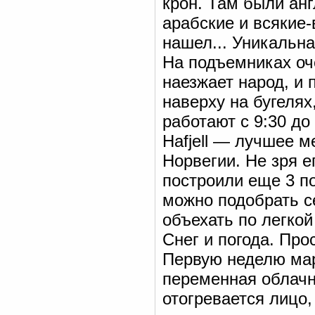
крон. Там были анг
арабские и всякие-
нашел... Уникальна
На подъемниках оч
наезжает народ, и 
наверху на бугелях
работают с 9:30 до
Нafjell — лучшее м
Норвегии. Не зря е
построили еще 3 п
можно подобрать с
объехать по легкой
Снег и погода. Про
Первую неделю мар
переменная облачно
отогревается лицо,