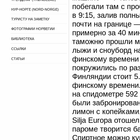
побегали там с пр
НУР-НОРГЕ (NORD-NORGE)
в 9:15, залив полн
ТУРИСТУ НА ЗАМЕТКУ
почти на границе 
ФОТОГРАФИИ НОРВЕГИИ
примерно за 40 мин
БИБЛИОТЕКА
таможню прошли ми
лыжи и сноуборд на
ССЫЛКИ
финскому времени (
СТАТЬИ
покружились по ра
Финляндии стоит 5.
финскому времени.
на спидометре 592
были забронирован
лимон с копейками
Silja Euroрa отошел
пароме творится ба
Спиртное можно куп