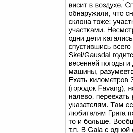
висит в воздухе. 
обнаружили, что сн
склона тоже; участ
участками. Несмотр
одни дети катались
спустившись всего
Skei/Gausdal годит
весенней погоды и
машины, разумеется
Ехать километров 3
(городок Favang), 
налево, переехать 
указателям. Там ес
любителям Грига п
то и больше. Вообщ
т.п. В Gala с одной