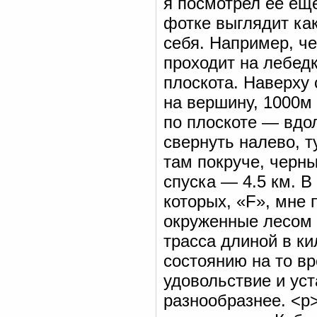
я посмотрел ее еще 
фотке выглядит ка
себя. Например, че
проходит на лебедк
плоскота. Наверху 
на вершину, 1000м 
по плоскоте — вдол
свернуть налево, 
там покруче, черн
спуска — 4.5 км. В
которых, «F», мне 
окруженные лесом 
трасса длиной в к
состоянию на то в
удовольствие и уст
разнообразнее. <р>