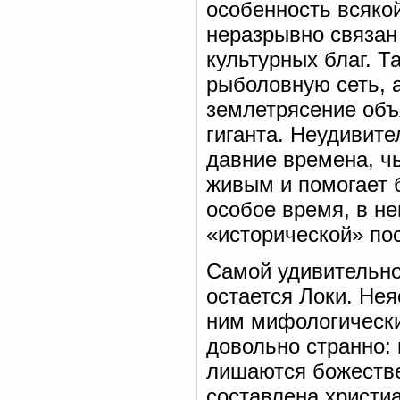
особенность всяко
неразрывно связан 
культурных благ. Т
рыболовную сеть, 
землетрясение объ
гиганта. Неудивите
давние времена, ч
живым и помогает 
особое время, в н
«исторической» по
Самой удивительно
остается Локи. Нея
ним мифологически
довольно странно:
лишаются божестве
составлена христи