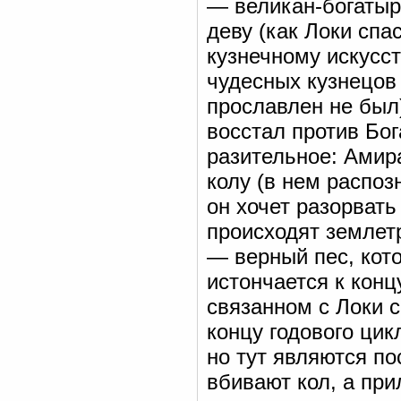
— великан-богатыр
деву (как Локи сп
кузнечному искусст
чудесных кузнецов
прославлен не был)
восстал против Бог
разительное: Амир
колу (в нем распоз
он хочет разорвать
происходят землет
— верный пес, кото
истончается к конц
связанном с Локи с
концу годового цик
но тут являются п
вбивают кол, а при