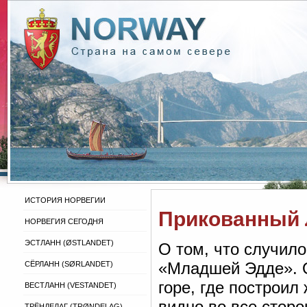
ИСТОРИЯ НОРВЕГИИ
Прикованный 
НОРВЕГИЯ СЕГОДНЯ
ЭСТЛАНН (ØSTLANDET)
О том, что случило
«Младшей Эдде». О
СЁРЛАНН (SØRLANDET)
горе, где построи
ВЕСТЛАНН (VESTANDET)
видно во все стор
ТРЁНДЕЛАГ (TRØNDELAG)