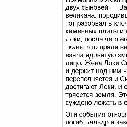
двух сыновей — Ва
великана, породивш
тот разорвал в кло
каменных плиты и 
Локи, после чего 
ткань, что пряли в
взяла ядовитую зме
лицо. Жена Локи С
и держит над ним ч
переполняется и Си
достигают Локи, и 
трясется земля. Э
суждено лежать в о
Эти события относ
погиб Бальдр и зак