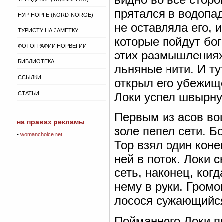
прятался в водопа
НУР-НОРГЕ (NORD-NORGE)
не оставляла его, 
ТУРИСТУ НА ЗАМЕТКУ
которые пойдут бог
ФОТОГРАФИИ НОРВЕГИИ
этих размышлениях
БИБЛИОТЕКА
льняные нити. И т
ССЫЛКИ
открыл его убежищ
СТАТЬИ
Локи успел швырнут
Первым из асов во
на правах рекламы
золе пепел сети. Б
•
womanchoice.net
Тор взял один коне
ней в поток. Локи
сеть, наконец, ког
нему в руки. Громо
лосося сужающийся
Пойманного Локи пр