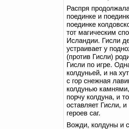
Распря продолжалас
поединке и поединк
поединке колдовск
тот магическим сп
Исландии. Гисли де
устраивает у подно
(против Гисли) род
Гисли по игре. Одн
колдуньей, и на х
с гор снежная лави
колдунью камнями, 
порчу колдуна, и т
оставляет Гисли, и
героев саг.
Вожди, колдуны и 