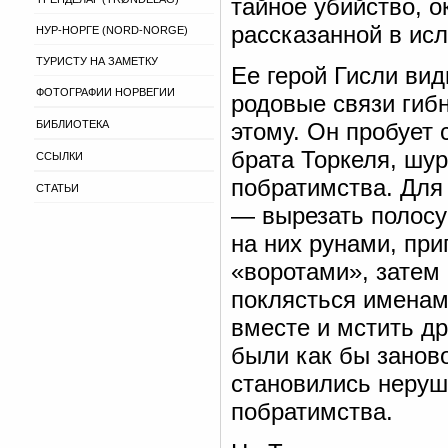
тайное убийство, 
рассказанной в исл
НУР-НОРГЕ (NORD-NORGE)
ТУРИСТУ НА ЗАМЕТКУ
Ее герой Гисли ви
ФОТОГРАФИИ НОРВЕГИИ
родовые связи гибн
БИБЛИОТЕКА
этому. Он пробует
брата Торкеля, шу
ССЫЛКИ
побратимства. Для
СТАТЬИ
— вырезать полосу
на них рунами, при
«воротами», затем
поклясться именам
вместе и мстить др
были как бы занов
становились неруш
побратимства.