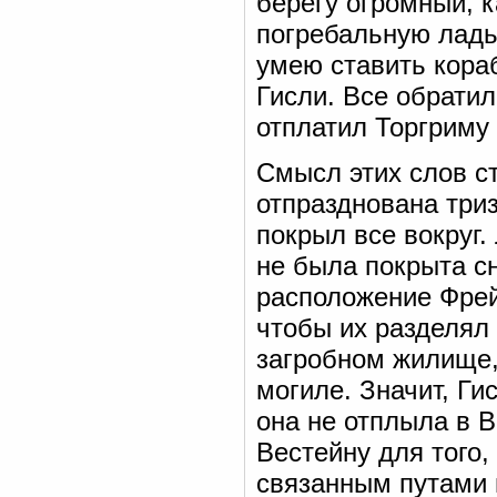
берегу огромный, к
погребальную ладью
умею ставить кораб
Гисли. Все обратил
отплатил Торгриму 
Смысл этих слов с
отпразднована триз
покрыл все вокруг.
не была покрыта сн
расположение Фрей
чтобы их разделял 
загробном жилище,
могиле. Значит, Г
она не отплыла в 
Вестейну для того,
связанным путами в