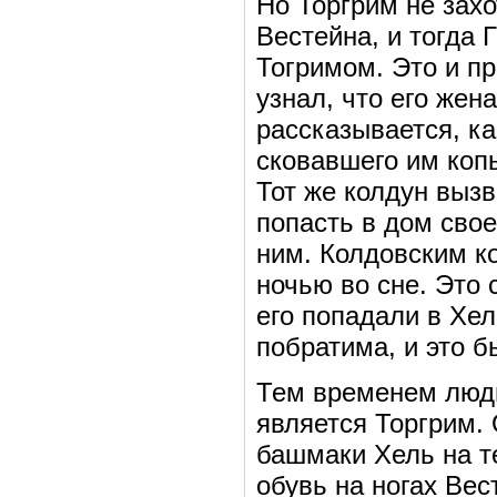
Но Торгрим не зах
Вестейна, и тогда 
Тогримом. Это и п
узнал, что его жен
рассказывается, ка
сковавшего им коп
Тот же колдун вызв
попасть в дом свое
ним. Колдовским к
ночью во сне. Это
его попадали в Хел
побратима, и это б
Тем временем люди
является Торгрим.
башмаки Хель на те
обувь на ногах Ве