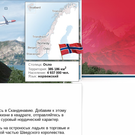
Столица:
Осло
2
Территория:
385 186 км
Население:
4 937 000 чел.
Язык:
норвежский
сь в Скандинавию. Добавим к этому
жизни в квадрате, отправляйтесь в
 суровый нордический характер.
ь на остроносых ладьях в торговые и
ной частью Шведского королевства.