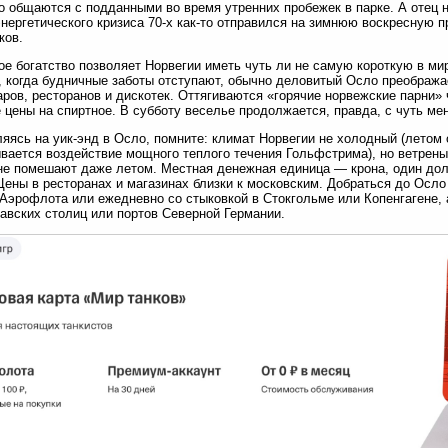
о общаются с подданными во время утренних пробежек в парке. А отец 
энергетического кризиса 70-х как-то отправился на зимнюю воскресную п
ков.
е богатство позволяет Норвегии иметь чуть ли не самую короткую в м
, когда будничные заботы отступают, обычно деловитый Осло преобража
аров, ресторанов и дискотек. Оттягиваются «горячие норвежские парни» 
 цены на спиртное. В субботу веселье продолжается, правда, с чуть м
яясь на уик-энд в Осло, помните: климат Норвегии не холодный (летом 
ывается воздействие мощного теплого течения Гольфстрима), но ветрен
не помешают даже летом. Местная денежная единица — крона, один дол
Цены в ресторанах и магазинах близки к московским. Добраться до Ос
Аэрофлота или ежедневно со стыковкой в Стокгольме или Копенгагене, 
авских столиц или портов Северной Германии.