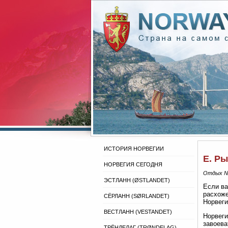
ИСТОРИЯ НОРВЕГИИ
Е. Р
НОРВЕГИЯ СЕГОДНЯ
Отдых №
ЭСТЛАНН (ØSTLANDET)
Если ва
расхоже
СЁРЛАНН (SØRLANDET)
Норвеги
ВЕСТЛАНН (VESTANDET)
Норвеги
завоева
ТРЁНДЕЛАГ (TRØNDELAG)