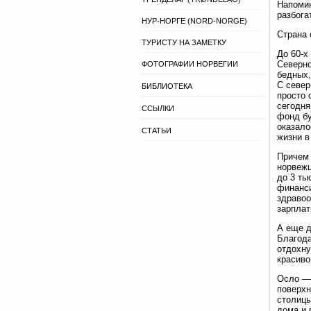
Напомин
разбога
НУР-НОРГЕ (NORD-NORGE)
Страна 
ТУРИСТУ НА ЗАМЕТКУ
До 60-х
Северно
ФОТОГРАФИИ НОРВЕГИИ
бедных,
С север
БИБЛИОТЕКА
просто 
сегодня
ССЫЛКИ
фонд бу
оказало
СТАТЬИ
жизни в
Причем 
норвежц
до 3 ты
финанси
здравоо
зарплат
А еще д
Благода
отдохну
красиво
Осло — 
поверхн
столицы
дома и 