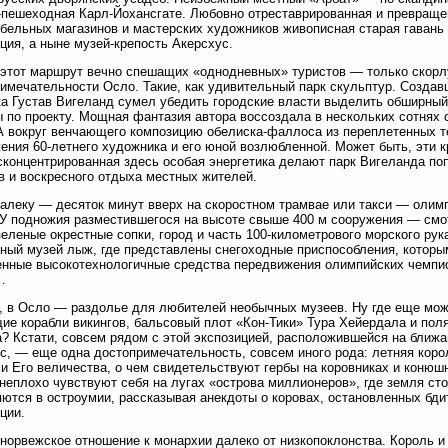
-пешеходная Карл-Йохансгате. Любовно отреставрированная и превраще
ельных магазинов и мастерских художников живописная старая гавань 
ция, а ныне музей-крепость Акерсхус.
этот маршрут вечно спешащих «однодневных» туристов — только скорл
имечательности Осло. Такие, как удивительный парк скульптур. Создавш
а Густав Вигеланд сумел убедить городские власти выделить обширный 
 по проекту. Мощная фантазия автора воссоздала в нескольких сотнях 
А вокруг венчающего композицию обелиска-фаллоса из переплетенных 
ения 60-летнего художника и его юной возлюбленной. Может быть, эти к
сконцентрированная здесь особая энергетика делают парк Вигеланда п
в и воскресного отдыха местных жителей.
алеку — десяток минут вверх на скоростном трамвае или такси — олим
У подножия разместившегося на высоте свыше 400 м сооружения — смо
зеленые окрестные сопки, город и часть 100-километрового морского р
ный музей лыж, где представлены снегоходные приспособления, которы
нные высокотехнологичные средства передвижения олимпийских чемпио
…
 в Осло — раздолье для любителей необычных музеев. Ну где еще мож
ие корабли викингов, бальсовый плот «Кон-Тики» Тура Хейердала и п
? Кстати, совсем рядом с этой экспозицией, расположившейся на ближа
с, — еще одна достопримечательность, совсем иного рода: летняя кор
 Его величества, о чем свидетельствуют гербы на коровниках и конюшн
неплохо чувствуют себя на лугах «острова миллионеров», где земля ст
ются в остроумии, рассказывая анекдоты о коровах, остановленных бди
ции.
 норвежское отношение к монархии далеко от низкопоклонства. Король 