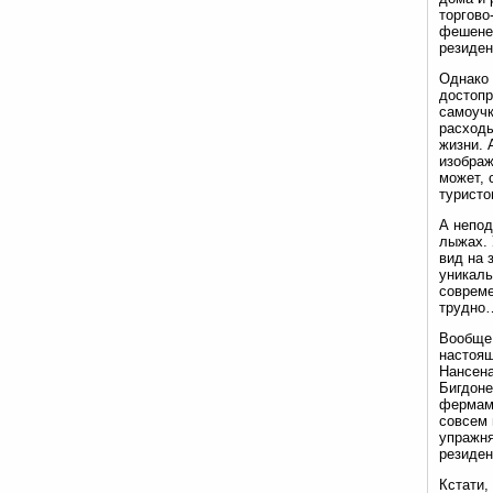
торгово
фешенеб
резиден
Однако 
достопр
самоучк
расходы
жизни. 
изображ
может, 
туристо
А непод
лыжах. 
вид на 
уникаль
совреме
трудно
Вообще,
настоящ
Нансена
Бигдоне
фермами
совсем 
упражня
резиден
Кстати,