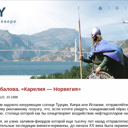
ыбалова. «Карелия — Норвегия»
21. 10-1998
м надоело изнуряющее солнце Турции, Кипра или Испании, отправляйте
му рекламному лозунгу, что, если хотите увидеть скандинавский образ 
ю, столица которой как бы олицетворяет воздействие нефтедолларов на
я, из узких заливов-фиордов которой еще тысячу лет назад отправлялис
тельные экспедиции викинги-норманны, до начала ХХ века была окраин