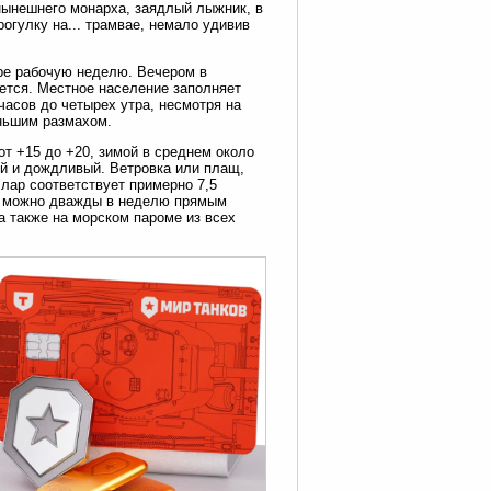
нынешнего монарха, заядлый лыжник, в
рогулку на... трамвае, немало удивив
ире рабочую неделю. Вечером в
ется. Местное население заполняет
часов до четырех утра, несмотря на
еньшим размахом.
от +15 до +20, зимой в среднем около
ый и дождливый. Ветровка или плащ,
лар соответствует примерно 7,5
ло можно дважды в неделю прямым
а также на морском пароме из всех