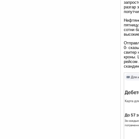
запрост
разгар 
попутчи
Нефтяно
пятницу
сотни б
высокие
Отправл
0- сказ
свитер 
кроны. 
рейсом 
скандин