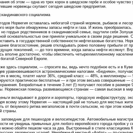
ания об этом — одна из трех корон в шведском гербе и особое чувство
тевшие норвежцы скупают сегодня шведские предприятия.
скандинавского социализма
 годов Норвегия оставалась небогатой страной моряков, рыбаков и лесо
го моря были обнаружены запасы нефти и газа. И жизнь преобразилась
 но гордых родственников в скандинавской семье, ощутили себя Золушк
ной основательностью они приняли уникальное в своем роде решение. 
оставить в государственной собственности нефтегазовые богатства. Но
шнее благосостояние, решив откладывать ровно половину прибыли от п
дущих поколений, — до того времени, когда запасы нефти иссякнут. Вп
сь вполне достаточно, чтобы обеспечить четырехмиллионному населен
 богатой Северной Европе.
же здесь социализм, — спросите вы, ведь нечто подобное есть и в Кув
ев уравновешиваются астрономическими налогами. «Бедняки», получа
сяч в месяц, платят налог 36%, средний класс — 48%, а миллионеры — 
руются практически бесплатные — и при этом весьма совершенные — с
хранения. Безработные в течение 3 лет (!) получают пособие в размере 
ы. Норвежская помощь развивающимся странам — самая высокая в мире
еньги вкладывают в дороги и аэропорты, городскую инфраструктуру, эк
ря всему этому Норвегия — настоящий рай не только для местных жител
ть от безумного ритма мегаполисов в почти сельском, но при этом комф
й страны.
заповедник для пешеходов и велосипедистов. Автомобильные магистра
ости не увидишь привычных для любого европейского города пробок у с
 можно обойти пешком часа за два. Выстроенный в стиле классицизма 
русских дворянских усадеб. Неизбежный местный «Арбат» — по-скандин