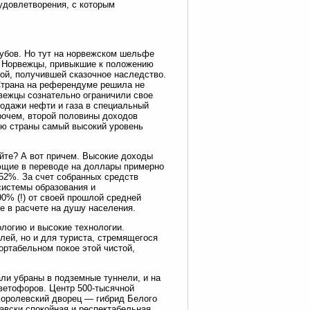
 удовлетворения, с которым
рубов. Но тут на норвежском шельфе
. Норвежцы, привыкшие к положению
ой, получившей сказочное наследство.
Страна на референдуме решила не
рвежцы сознательно ограничили свое
родажи нефти и газа в специальный
рочем, второй половины доходов
ию страны самый высокий уровень
ейте? А вот причем. Высокие доходы
ющие в переводе на доллары примерно
52%. За счет собранных средств
истемы образования и
90% (!) от своей прошлой средней
 в расчете на душу населения.
ологию и высокие технологии.
ей, но и для туриста, стремящегося
ортабельном покое этой чистой,
ли убраны в подземные туннели, и на
ветофоров. Центр 500-тысячной
Королевский дворец — гибрид Белого
авски спокойная и респектабельная