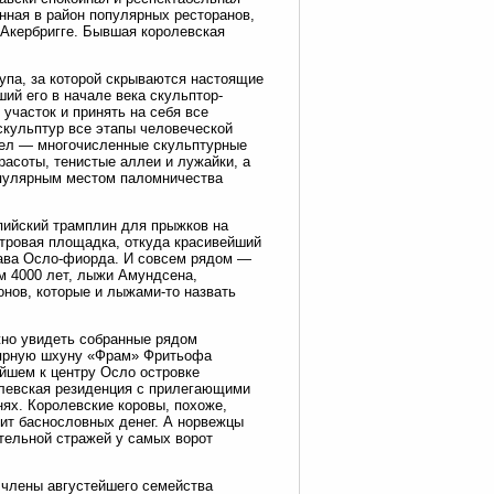
нная в район популярных ресторанов,
Акербригге. Бывшая королевская
упа, за которой скрываются настоящие
ий его в начале века скульптор-
участок и принять на себя все
скульптур все этапы человеческой
тел — многочисленные скульптурные
расоты, тенистые аллеи и лужайки, а
опулярным местом паломничества
пийский трамплин для прыжков на
тровая площадка, откуда красивейший
укава Осло-фиорда. И совсем рядом —
м 4000 лет, лыжи Амундсена,
нов, которые и лыжами-то назвать
но увидеть собранные рядом
олярную шхуну «Фрам» Фритьофа
йшем к центру Осло островке
олевская резиденция с прилегающими
ях. Королевские коровы, похоже,
оит баснословных денег. А норвежцы
тельной стражей у самых ворот
и члены августейшего семейства