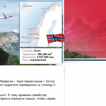
Столица:
Осло
2
Территория:
385 186 км
Население:
4 937 000 чел.
Язык:
норвежский
орвегии г. Христиании (ныне г. Осло).
вет родители перебрались в столицу и
ьтет. К тому времени семейство
 братья покинули семью, чтобы самим