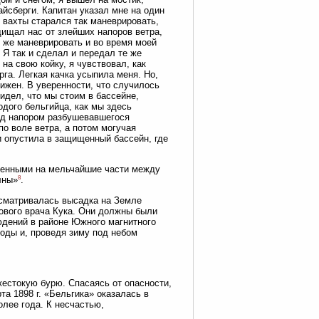
айсберги. Капитан указал мне на один
й вахты старался так маневрировать,
щищал нас от злейших напоров ветра,
к же маневрировать и во время моей
 Я так и сделал и передал те же
а свою койку, я чувствовал, как
га. Легкая качка усыпила меня. Но,
ижен. В уверенности, что случилось
идел, что мы стоим в бассейне,
дого бельгийца, как мы здесь
под напором разбушевавшегося
по воле ветра, а потом могучая
и опустила в защищенный бассейн, где
вленными на мельчайшие части между
8
лны»
.
усматривалась высадка на Земле
ового врача Кука. Они должны были
людений в районе Южного магнитного
оды и, проведя зиму под небом
жестокую бурю. Спасаясь от опасности,
а 1898 г. «Бельгика» оказалась в
лее года. К несчастью,