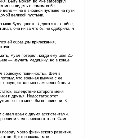
ния. Быть может, во мне заговорил
ял меня видеть в самом себе
е дело — не в знойной пустыне на пути
домой великой пустыни.
а мою будущность. Держа это в тайне,
 знал, она ни за что бы не одобрила, я
ялся ей образцом прилежания,
ктике.
мать, Руал потерял, когда ему шел 21-
ние — изучать медицину, но в конце
л воинскую повинность». Шел в
потому, что военная выучка с ее
ке к осуществлению намеченной цели.
таток, вследствие которого меня
ики и друзья. Недостаток этот
ужил его, то меня бы не приняли. К
м сидел врач с двумя ассистентами.
троением человеческого тела. Само
 поводу моего физического развития.
татов. Доктор сказал мне: