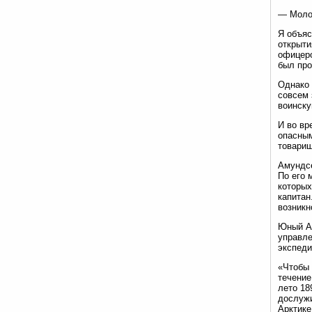
— Молод
Я объяс
открыти
офицеро
был про
Однако 
совсем 
воинску
И во вр
опасным
товарищ
Амундсе
По его 
которых
капитан
возникн
Юный Ам
управле
экспеди
«Чтобы 
течение
лето 18
дослужи
Арктике