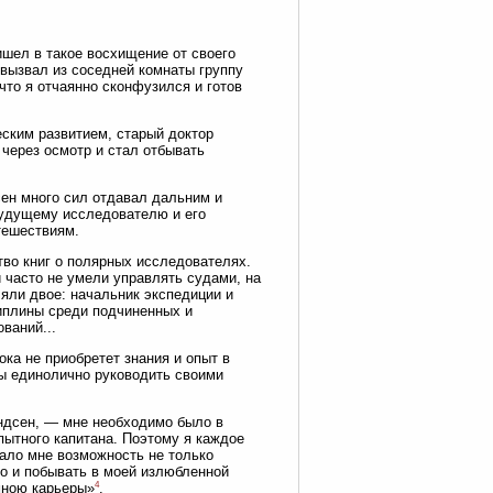
ишел в такое восхищение от своего
 вызвал из соседней комнаты группу
что я отчаянно сконфузился и готов
ским развитием, старый доктор
 через осмотр и стал отбывать
сен много сил отдавал дальним и
будущему исследователю и его
тешествиям.
во книг о полярных исследователях.
и часто не умели управлять судами, на
яли двое: начальник экспедиции и
циплины среди подчиненных и
ваний...
ка не приобретет знания и опыт в
 бы единолично руководить своими
ндсен, — мне необходимо было в
пытного капитана. Поэтому я каждое
ало мне возможность не только
но и побывать в моей излюбленной
4
мною карьеры»
.