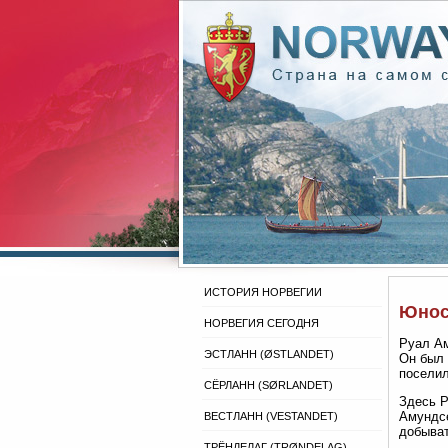
ИСТОРИЯ НОРВЕГИИ
Юнос
НОРВЕГИЯ СЕГОДНЯ
Руал Ам
ЭСТЛАНН (ØSTLANDET)
Он был 
поселил
СЁРЛАНН (SØRLANDET)
Здесь Р
Амундсе
ВЕСТЛАНН (VESTANDET)
добыват
ТРЁНДЕЛАГ (TRØNDELAG)