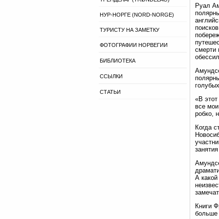
Руал Ам
полярны
НУР-НОРГЕ (NORD-NORGE)
английс
поисков
ТУРИСТУ НА ЗАМЕТКУ
побереж
путешес
ФОТОГРАФИИ НОРВЕГИИ
смерти 
обессил
БИБЛИОТЕКА
Амундсе
ССЫЛКИ
полярны
голубых
СТАТЬИ
«В этот
все мои
робко, 
Когда с
Новосиб
участни
занятия
Амундсе
драмати
А какой
неизвес
замечат
Книги Ф
больше 