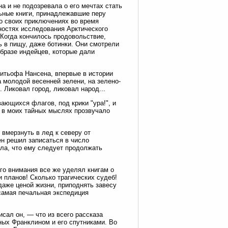
а и не подозревала о его мечтах стать
ьные книги, принадлежавшие перу
о своих приключениях во время
ностях исследования Арктического
Когда кончилось продовольствие,
ь в пищу, даже ботинки. Они смотрели
образе индейцев, которые дали
ритьофа Нансена, впервые в истории
 молодой весенней зелени, на зелено-
 Ликовал город, ликовал народ...
ющихся флагов, под крики "ура!", и
з в моих тайных мыслях прозвучало
 вмерзнуть в лед к северу от
н решил записаться в число
ла, что ему следует продолжать
го внимания все же уделял книгам о
 планов! Сколько трагических судеб!
даже ценой жизни, приподнять завесу
 самая печальная экспедиция
сал он, — что из всего рассказа
ных Франклином и его спутниками. Во