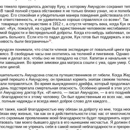
о тяжело приходилось доктору Куку, к которому Амундсен сохранил теп
«В такой полной страха обстановке я не только близко узнал, но и полю
одно. Его спокойная и убедительная манера поведения действовала отл
9
я ответственность, и он удивительно хорошо справлялся со всем»
. Та
 товарище по путешествию в 1912 г., а спустя четверть века, когда Кук
ал: «Кук, пожалуй, на судне был единственным человеком несгибаемог
мой бодрости и беспредельной доброты. Когда кто-нибудь заболевал, о
шить больного. Если кто-то падал духом, Кук готов был поддержать и в
10
чивость были безграничны»
.
мундсен понимали, что спасти членов экспедиции от повальной цинги пр
мясо. В свободные часы они охотились на тюленей и пингвинов. Однак
ние и делал все, чтобы оно не попадало на стол. Капитан и начальник ч
ли завещания. Во время зимовки два матроса сошли с ума, один умер.
ели цингой.
шительность Амундсена спасла путешественников от гибели. Когда Же
цией перешло к Амундсену, он приказал кормить экипаж свежим тюлень
али поправляться. Во время вынужденного дрейфа, который продолжал
день подстерегала смертельная опасность. Особенно ценной в этих ус
л Амундсену доктор Кук. «И ничто, — писал Амундсен, — в его поздней
 благодарности к этому человеку. Он был единственным из всех нас, ни
 полным надежды и всегда имел доброе слово для каждого...
л также, какой благодарностью ему обязан за доброту ко мне, тогда неоп
бязан ему жизнью, так как он в действительности спас нас от многочисл
что скромным проявлением моей благодарности будет предпринять коро
твовать там моего бывшего друга в его нынешнем несчастье. Я должен б
последствии не упрекать себя в самой низкой неблагодарности и презрен