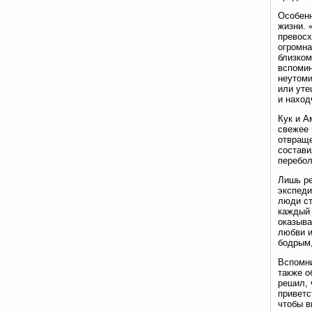
Особенн
жизни. 
превосх
огромна
близком
вспомин
неутоми
или уте
и наход
Кук и А
свежее 
отвраще
состави
перебол
Лишь ре
экспеди
люди ст
каждый 
оказыва
любви и
бодрым,
Вспомни
также о
решил, 
приветс
чтобы в