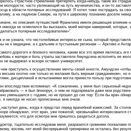
орелось страстное стремление претерпеть когда-нибудь такие же страда
м молодости, часто увлекающий на путь мученичества, и он-то заставл
осца в области полярных исследований. Я хотел тоже пострадать за сво
алиму, а на ледяном Севере, на пути к широкому познанию доселе неве
 иначе, но описания путешествий Франклина имели решающее влияние н
 я никогда не осмелился бы высказать моей матери намерений, которых, я
2
сделаться полярным исследователем»
.
к и не узнала, что честолюбивые интересы ее сына, который представл
ы не к медицине, а к дальним и пустынным регионам — Арктике и Антар
самого дорогого и близкого человека, каким все это время являлась его 
Любовь к матери и боль утраты заставляли Амундсена исполнять ее жела
он не выдержал и вскоре оставил университет.
чем приступить к осуществлению мечты своей юности, Амундсен «отбы
 весьма охотно «не только из желания быть верным гражданином», но и 
тями, дисциплиной и испытаниями могла принести пользу при подготов
н впоследствии вспоминал: «К сожалению, у меня был серьезный недос
абраковать — я был близорук, о чем не подозревали даже мои родственн
нно уменьшался с годами, но не прошел до сих пор. Если бы врач обнар
, я никогда не носил прописанных мне очков.
 наступил день, когда я предстал перед врачебной комиссией. За столо
скоре обнаружил, этот врач, уже пожилой, чрезвычайно интересовался с
азумеется, что для осмотра мне пришлось раздеться догола.
доктор, тщательно исследовав меня, разразился громкими похвалами по
мому, восемь лет моей беспрерывной тренировки не остались без резуль