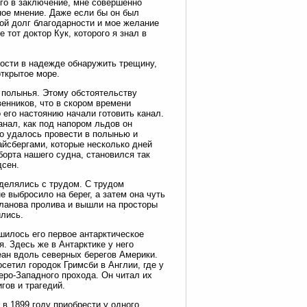
его в заключение, мне совершенно
нное мнение. Даже если бы он был
мой долг благодарности и мое желание
 тот доктор Кук, которого я знал в
ности в надежде обнаружить трещину,
открытое море.
я полынья. Этому обстоятельству
енников, что в скором времени
 его настоянию начали готовить канал.
анал, как под напором льдов он
о удалось провести в полынью и
йсбергами, которые несколько дней
борта нашего судна, становился так
дсен.
еделялись с трудом. С трудом
 выбросило на берег, а затем она чуть
лланова пролива и вышли на просторы
ились.
шилось его первое антарктическое
. Здесь же в Антарктике у него
еан вдоль северных берегов Америки.
сетил городок Гримсби в Англии, где у
еро-Западного прохода. Он читал их
гов и трагедий.
в 1899 году приобрести у одного