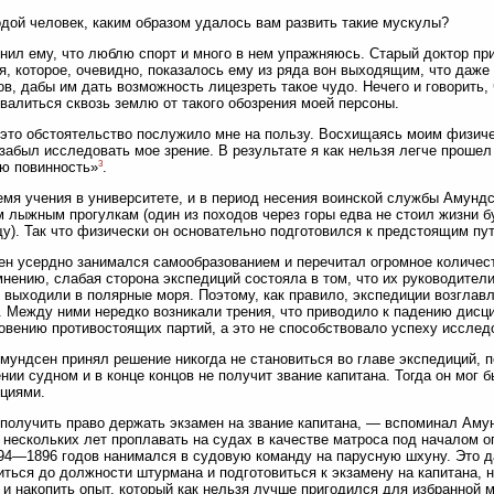
ой человек, каким образом удалось вам развить такие мускулы?
нил ему, что люблю спорт и много в нем упражняюсь. Старый доктор пр
я, которое, очевидно, показалось ему из ряда вон выходящим, что даже
в, дабы им дать возможность лицезреть такое чудо. Нечего и говорить, 
валиться сквозь землю от такого обозрения моей персоны.
это обстоятельство послужило мне на пользу. Восхищаясь моим физиче
забыл исследовать мое зрение. В результате я как нельзя легче прошел
3
ю повинность»
.
емя учения в университете, и в период несения воинской службы Амунд
 лыжным прогулкам (один из походов через горы едва не стоил жизни 
у). Так что физически он основательно подготовился к предстоящим пу
н усердно занимался самообразованием и перечитал огромное количест
мнению, слабая сторона экспедиций состояла в том, что их руководител
 выходили в полярные моря. Поэтому, как правило, экспедиции возглавл
. Между ними нередко возникали трения, что приводило к падению дис
овению противостоящих партий, а это не способствовало успеху исследо
ундсен принял решение никогда не становиться во главе экспедиций, по
нии судном и в конце концов не получит звание капитана. Тогда он мог
циями.
получить право держать экзамен на звание капитана, — вспоминал Аму
 нескольких лет проплавать на судах в качестве матроса под началом о
94—1896 годов нанимался в судовую команду на парусную шхуну. Это д
ться до должности штурмана и подготовиться к экзамену на капитана, 
 и накопить опыт, который как нельзя лучше пригодился для избранной 