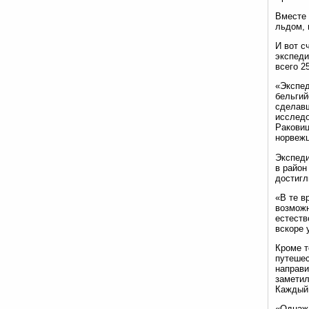
Вместе 
льдом, 
И вот с
экспеди
всего 2
«Экспе
бельгий
сделав
исследо
Раковиц
норвежц
Экспеди
в район
достигл
«В те в
возможн
естеств
вскоре 
Кроме т
путешес
направи
заметил
Каждый 
«Однажд