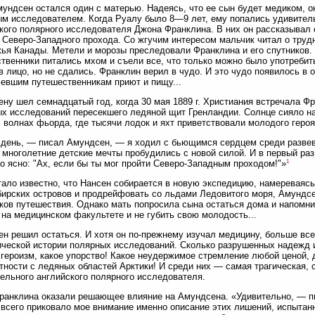
ундсен остался один с матерью. Надеясь, что ее сын будет медиком, он
м исследователем. Когда Руалу было 8—9 лет, ему попались удивител
кого полярного исследователя Джона Франклина. В них он рассказывал 
 Северо-Западного прохода. Со жгучим интересом мальчик читал о труд
ья Канады. Метели и морозы преследовали Франклина и его спутников. 
твенники питались мхом и съели все, что только можно было употребит
в лицо, но не сдались. Франклин верил в чудо. И это чудо появилось в 
евшим путешественникам приют и пищу...
ну шел семнадцатый год, когда 30 мая 1889 г. Христиания встречала Ф
х исследований пересекшего ледяной щит Гренландии. Солнце сияло на
 волнах фьорда, где тысячи лодок и яхт приветствовали молодого героя.
 день, — писал Амундсен, — я ходил с бьющимся сердцем среди развева
 многолетние детские мечты пробудились с новой силой. И в первый ра
1
но ясно: "Ах, если бы ты мог пройти Северо-Западным проходом!"»
тало известно, что Нансен собирается в новую экспедицию, намереваясь
ирских островов и продрейфовать со льдами Ледовитого моря, Амундсе
ков путешествия. Однако мать попросила сына остаться дома и напомни
 на медицинском факультете и не губить свою молодость...
н решил остаться. И хотя он по-прежнему изучал медицину, больше все
ческой истории полярных исследований. Сколько разрушенных надежд и
 героизм, какое упорство! Какое неудержимое стремление любой ценой, 
тности с ледяных областей Арктики! И среди них — самая трагическая,
ельного английского полярного исследователя.
ранклина оказали решающее влияние на Амундсена. «Удивительно, — пи
всего приковало мое внимание именно описание этих лишений, испытан