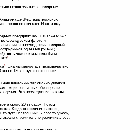
ельно познакомиться с полярным
м Андрияна де Жерлаша полярную
ло членов ее экипажа. И хотя ему
одным предприятием. Начальник был
й во французском флоте и
лавившийся впоследствии полярный
сотрудников один был румын (Э.
кий), пять человек команды были
5
нко»
.
6
юса
. Она направлялась первоначально
 конце 1897 г. путешественники
и наш начальник так сильно увлекся
коллекции различных образцов по
блюдения. Это промедление, как мы
ерега около 20 высадок. Потом
хэма. Когда экспедиция наконец
, то путешественники, к своему ужасу,
м океане стремительно увеличивалось.
м и снегом, я вышел на мостик,