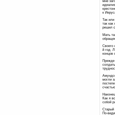
мне заг
идеализ
крестон
к Иерус
Так или
так как
решил 
Мать та
обращен
Своего 
й год. 
концов 
Прежде 
солдаты
труднос
Амундсе
могли з
постепе
счастью
Наконец
Как я в
собой р
Старый 
По-види