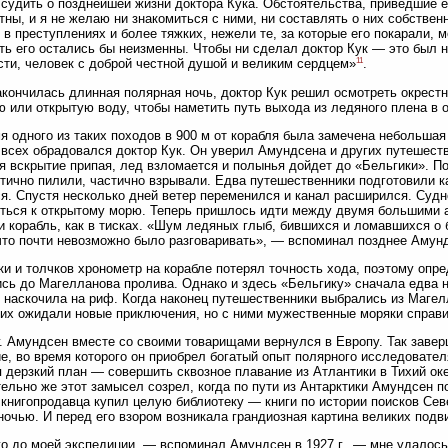
 судить о позднейшей жизни доктора Кука. Обстоятельства, приведшие 
тны, и я не желаю ни знакомиться с ними, ни составлять о них собстве
 в преступлениях и более тяжких, нежели те, за которые его покарали, 
ть его остались бы неизменны. Чтобы ни сделал доктор Кук — это был не
11
ти, человек с доброй честной душой и великим сердцем»
.
акончилась длинная полярная ночь, доктор Кук решил осмотреть окрест
 или открытую воду, чтобы наметить путь выхода из ледяного плена в 
я одного из таких походов в 900 м от корабля была замечена небольша
всех обрадовался доктор Кук. Он уверил Амундсена и других путешеств
я вскрытие припая, лед взломается и полынья дойдет до «Бельгики». По
тично пилили, частично взрывали. Едва путешественники подготовили к
я. Спустя несколько дней ветер переменился и канал расширился. Судн
ться к открытому морю. Теперь пришлось идти между двумя большими а
 корабль, как в тисках. «Шум ледяных глыб, бившихся и ломавшихся о 
что почти невозможно было разговаривать», — вспоминал позднее Амун
ки и толчков хронометр на корабле потерял точность хода, поэтому опр
сь до Магелланова пролива. Однако и здесь «Бельгику» сначала едва не
 наскочила на риф. Когда наконец путешественники выбрались из Маге
 их ожидали новые приключения, но с ними мужественные моряки справ
г. Амундсен вместе со своими товарищами вернулся в Европу. Так завер
е, во время которого он приобрел богатый опыт полярного исследователя
 дерзкий план — совершить сквозное плавание из Атлантики в Тихий ок
ельно же этот замысел созрел, когда по пути из Антарктики Амундсен по
 книгопродавца купил целую библиотеку — книги по истории поисков Сев
ночью. И перед его взором возникала грандиозная картина великих подви
о до моей экспедиции, — вспоминал Амундсен в 1927 г., — мне удалось 