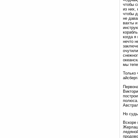
чтобы с
из них,
чтобы д
не дава
вахты и
инструк
корабль
когда я
нечто н
заключе
очутили
снежног
океанск
мы тепе
Только 
айсберг
Первона
Виктори
построи
полюса.
Австрал
Но судь
Вскоре 
Жерлаш 
ледяной
продово