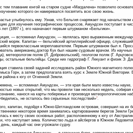
с тем плавание юнгой на старом судне «Магдалена» позволило основат
изучению которого он намеревался посвятить всю свою жизнь.
частье улыбнулось ему. Узнав, что Бельгия снаряжает под начальство
цию для изучения географических процессов, Амундсен поступает в чис
5 лет (1897 г.), его назначают первым штурманом «Бельгики».
диция, — вспоминал Амундсен, — являлась ярко выраженным междунар
ский моряк. Капитан — бельгийский артиллерийский офицер, служивши
шийся первоклассным мореплавателем. Первым штурманом был я. Прос
ватель американец доктор Кук был нашим судовым врачом. Из научных 
а), метеорологом поляк (Л. Добровольский), геологом поляк (Г. Арцтовс
ы, остальные бельгийцы. Среди них гидрограф Г. Лекуант и физик Э. Да
ция ставила своей задачей исследовать район Южного магнитного пол
 мыса Горн, а затем предполагала взять курс к Земле Южной Виктории. В
и района к югу от Огненной Земли.
ремена, — вспоминал Амундсен, — эти края были мало известны науке, 
остью новых открытий, что мы провели там несколько недель, собирая 
ознанию, нанося на карты побережье и производя метеорологические на
7
убедились, не осталось без серьезных последствий»
.
ого, капитан, подойдя к Южно-Шетландским островам, совершил на их б
твенники некоторое время занимались картированием берегов Земли Гре
лась к месту своих основных работ, расположенному к югу от Австралии
и, что наступает зима. Количество льда и айсбергов в Южном Ледовито
день, каждый час они угрожали судну.
ы, — вспоминал Амундсен, — в страшную бурю, сопровождаемую градо