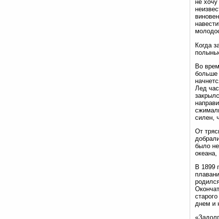
не хочу
неизвес
виновен
навести
молодос
Когда з
полынью
Во врем
больше 
начнетс
Лед час
закрылс
направи
сжимали
силен, 
От тряс
добрали
было не
океана,
В 1899 
плавани
родился
Окончат
старого
днем и 
«Задолг