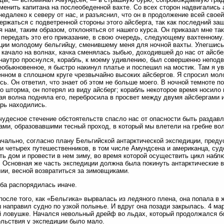
менить капитана на послеобеденной вахте. Со всех сторон надвигались 
 недалеко к северу от нас, и разъяснил, что он в продолжение всей свое
ержаться с подветренной стороны этого айсберга, так как последний за
я нам, таким образом, отклоняться от нашего курса. Он приказал мне та
 передать это его приказание, в свою очередь, следующему вахтенному.
ции молодому бельгийцу, сменившему меня для ночной вахты. Улегшись н
 качало на волнах, качка сменялась зыбью, доходившей до нас от айсбер
 наутро проснулся, корабль, к моему удивлению, был совершенно неподв
еобыкновенное, я быстро накинул платье и поспешил на мостик. Там я ув
нном в сплошном круге чрезвычайно высоких айсбергов. Я спросил моло
сь. Он ответил, что знает об этом не больше моего. В ночной темноте 
о шторма, он потерял из виду айсберг; корабль некоторое время носило 
ая волна подняла его, перебросила в просвет между двумя айсбергами 
рь находились.
чудесное стечение обстоятельств спасло нас от опасности быть разда
ами, образовавшими тесный проход, в который мы влетели на гребне во
чально, согласно плану Бельгийской антарктической экспедиции, пред
и четырех путешественников, в том числе Амундсена и американца, суд
ть дом и провести в нем зиму, во время которой осуществить цикл наб
 Основная же часть экспедиции должна была покинуть антарктические в
ии, весной возвратиться за зимовщиками.
ба распорядилась иначе.
после того, как «Бельгика» вырвалась из ледяного плена, она попала в 
направил судно по узкой полынье. И вдруг она позади закрылась. 4 март
 ловушке. Начался невольный дрейф во льдах, который продолжался бо
льствия у экспедиции было мало.