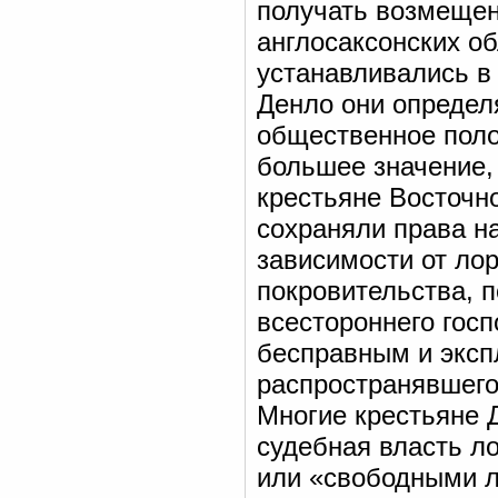
получать возмещени
англосаксонских о
устанавливались в 
Денло они определя
общественное поло
большее значение,
крестьяне Восточн
сохраняли права на
зависимости от ло
покровительства, 
всестороннего гос
бесправным и эксп
распространявшегос
Многие крестьяне 
судебная власть л
или «свободными лю