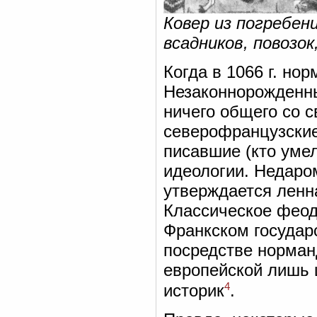
Ковер из погребен
всадников, повозок
Когда в 1066 г. но
Незаконнорожденны
ничего общего со 
северофранцузские
писавшие (кто уме
идеологии. Недаро
утверждается ленн
Классическое феод
Франкском государ
посредстве норман
европейской лишь 
4
историк
.