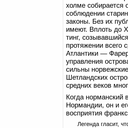
холме собирается о
соблюдении старин
законы. Без их пуб
имеют. Вплоть до X
тинг, созывавшийся
протяжении всего 
Атлантики — Фарер
управления остров
сильны норвежские
Шетландских остро
средних веков мног
Когда норманский в
Нормандии, он и е
восприятия франкс
Легенда гласит, ч