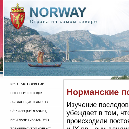
ИСТОРИЯ НОРВЕГИИ
Норманские п
НОРВЕГИЯ СЕГОДНЯ
ЭСТЛАНН (ØSTLANDET)
Изучение последов
убеждает в том, ч
СЁРЛАНН (SØRLANDET)
происходили посто
ВЕСТЛАНН (VESTANDET)
и IX вв., они длили
ТРЁНДЕЛАГ (TRØNDELAG)