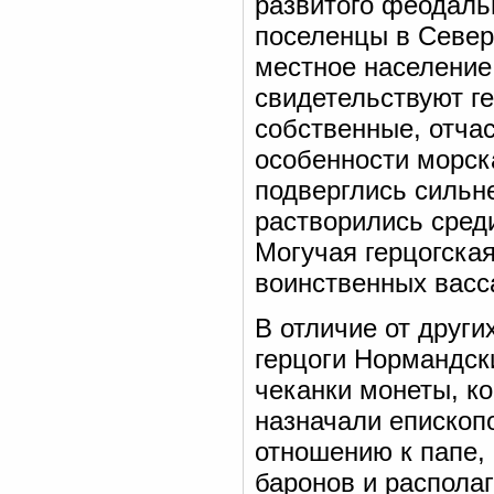
развитого феодаль
поселенцы в Север
местное население
свидетельствуют г
собственные, отчас
особенности морск
подверглись сильн
растворились среди
Могучая герцогска
воинственных васс
В отличие от други
герцоги Нормандск
чеканки монеты, к
назначали епископ
отношению к папе,
баронов и распола