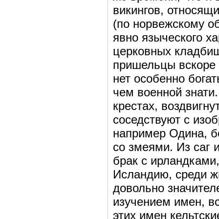
викингов, относящи
(по норвежскому о
явно языческого ха
церковных кладбищ
пришельцы вскоре 
нет особенно богат
чем военной знати
крестах, воздвигну
соседствуют с изоб
например Одина, б
со змеями. Из саг 
брак с ирландками,
Исландию, среди ж
довольно значител
изучением имен, в
этих имен кельтски