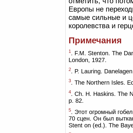
отметить, что пото
Европы не переход
самые сильные и ц
королевства и герц
Примечания
1
. F.M. Stenton. The Da
London, 1927.
2
. P. Lauring. Danelage
3
. The Northern Isles. E
4
. Ch. H. Haskins. The 
p. 82.
5
. Этот огромный гобе
70 сцен. Он был вытка
Stent on (ed.). The Bay