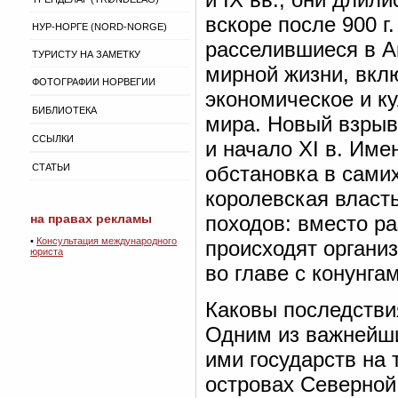
вскоре после 900 г
НУР-НОРГЕ (NORD-NORGE)
расселившиеся в А
ТУРИСТУ НА ЗАМЕТКУ
мирной жизни, вкл
ФОТОГРАФИИ НОРВЕГИИ
экономическое и к
БИБЛИОТЕКА
мира. Новый взрыв
ССЫЛКИ
и начало XI в. Име
СТАТЬИ
обстановка в самих
королевская власть
на правах рекламы
походов: вместо р
•
Консультация международного
происходят органи
юриста
во главе с конунга
Каковы последстви
Одним из важнейши
ими государств на 
островах Северной