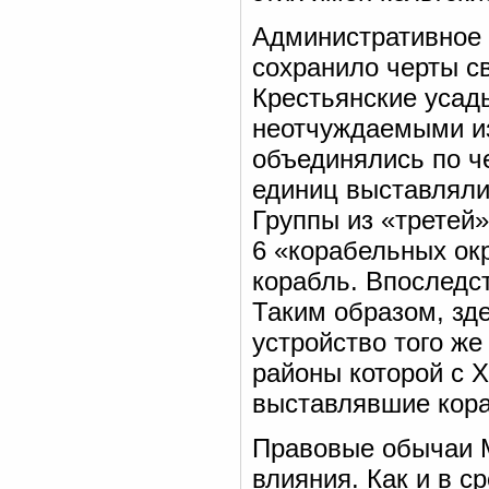
Административное 
сохранило черты с
Крестьянские усад
неотчуждаемыми из
объединялись по ч
единиц выставлялис
Группы из «третей»
6 «корабельных ок
корабль. Впоследс
Таким образом, зд
устройство того же
районы которой с X
выставлявшие кора
Правовые обычаи М
влияния. Как и в с