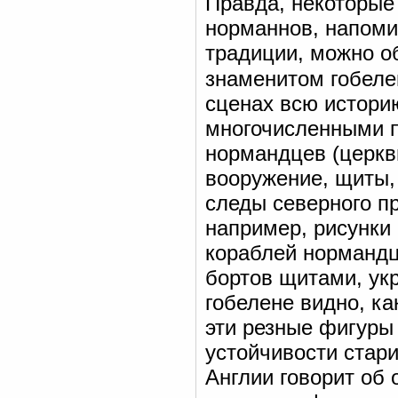
Правда, некоторые
норманнов, напоми
традиции, можно об
знаменитом гобеле
сценах всю истори
многочисленными 
нормандцев (церкви
вооружение, щиты,
следы северного п
например, рисунки 
кораблей нормандц
бортов щитами, ук
гобелене видно, к
эти резные фигуры
устойчивости стар
Англии говорит об