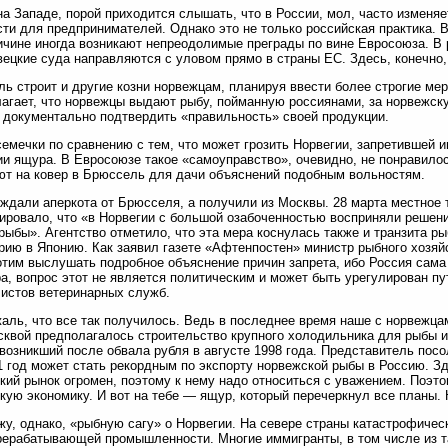
на Западе, порой приходится слышать, что в России, мол, часто изменяе
ти для предпринимателей. Однако это не только российская практика. В
ичине иногда возникают непреодолимые преграды по вине Евросоюза. В 
ецкие суда направляются с уловом прямо в страны ЕС. Здесь, конечно,
ь строит и другие козни норвежцам, планируя ввести более строгие ме
агает, что норвежцы выдают рыбу, пойманную россиянами, за норвежск
документально подтвердить «правильность» своей продукции.
семечки по сравнению с тем, что может грозить Норвегии, запретившей и
и ящура. В Евросоюзе такое «самоуправство», очевидно, не понравилос
т на ковер в Брюссель для дачи объяснений подобным вольностям.
ждали аперкота от Брюсселя, а получили из Москвы. 28 марта местное 
ровало, что «в Норвегии с большой озабоченностью восприняли решени
рыбы». Агентство отметило, что эта мера коснулась также и транзита р
рию в Японию. Как заявил газете «Афтенпостен» министр рыбного хозяй
отим выслушать подробное объяснение причин запрета, ибо Россия сама
а, вопрос этот не является политическим и может быть урегулирован пу
истов ветеринарных служб.
аль, что все так получилось. Ведь в последнее время наше с норвежца
квой предполагалось строительство крупного холодильника для рыбы и
 возникший после обвала рубля в августе 1998 года. Представитель пос
1 год может стать рекордным по экспорту норвежской рыбы в Россию. З
кий рынок огромен, поэтому к нему надо относиться с уважением. Поэто
кую экономику. И вот на тебе — ящур, который перечеркнул все планы. 
у, однако, «рыбную сагу» о Норвегии. На севере страны катастрофическ
ерабатывающей промышленности. Многие иммигранты, в том числе из так