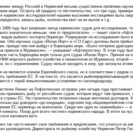
ениях между Россией и Норвегией весьма существенна проблема научн
вом море. Остроту ей придало то обстоятельство, что три года, примерн
я норвежских исследователей нашими высокими инстанциями была закр
определять запасы рыбы, количества квот на ее вылов и т.д.
в 1999 году был разрешен заход норвежских судов для исследования, т
было значительно меньше, чем от предполагали», — пишет газета «Афтен
 видов рыбного экспорта Норвегии. Разрешение на исследования было
ми. Оба научных судна «Йохан Йорт» и «Г.О.Сарс» должны были прибыт
ии, прежде чем они выйдут в Баренцево море. «Было потеряно драгоцен
на приколе в Мурманске», — указывает «Афтенпостен». В этом году был
кую часть Баренцева моря только для судна «Йохан Йорт». Причем на 
 НИИ морского рыбного хозяйства и океанологии из Мурманска, второй 
и, но с ограничением. Судну нельзя заходить в зону, где затонула атом
я не является членом Европейского союза, но в соответствии с рядом с
ть требования ЕС. В частности, это касается рыбоперерабатывающей п
ается с порой невыполнимыми условиями по санэпиднадзору.
местечке Лекнес на Лофонтенских островах уже четыре года простаивает
ен принимать рыбу от российских судов, которые ведут там промысел, 
 в страны ЕС. На строительство потрачено свыше миллиона долларов. К
колько раз доводили «до кондиции», подгоняя под общеевропейские стан
жения ЕС норвежцы не выполнили. Среди них одно из «важнейших» — в 
 комнаты. Позор для всего честного норвежского народа. В итоге на пу
селя наложили вето.
юз так часто меняет свои требования и предписания, что угнаться за ни
ал руководитель Директората по рыбному хозяйству Норвегии Петер Гю