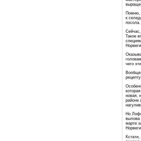
выращен
Помню, 
к селед
посола.
Сейчас,
Такое в
специям
Норвеги
Оказыва
головам
чего эт
Вообще 
рецепту
Особенн
которая
новая, 
районе 
нагулив
Но Лофо
вылова 
марте з
Норвеги
Кстати,