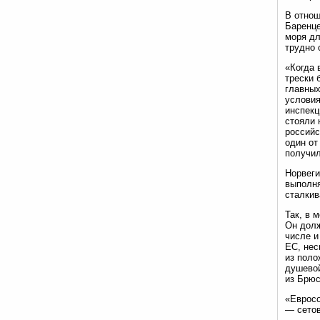
В отнош
Баренце
моря дл
трудно 
«Когда 
трески 
главных
условия
инспекц
стояли 
российс
один от
получил
Норвеги
выполня
сталкив
Так, в 
Он долж
числе и
ЕС, нес
из поло
душевой
из Брюс
«Евросо
— сетов