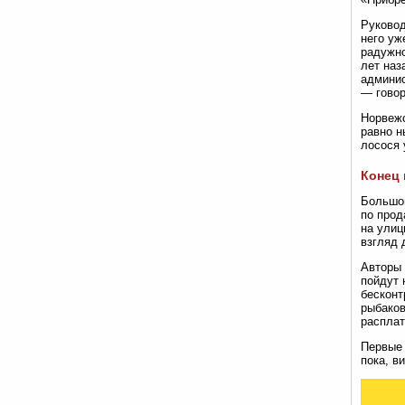
Руковод
него уж
радужно
лет наз
админис
— говор
Норвежс
равно н
лосося 
Конец
Большой
по прод
на улиц
взгляд 
Авторы 
пойдут 
бесконт
рыбаков
расплат
Первые 
пока, в