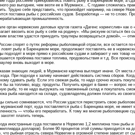
ие годы россияне приноровились ловить рыбу в Баренцевом море, а сда
много раз выгоднее, чем везти ее в Мурманск... С годами сложилась прак
ить. Трудно себе представить, что произойдет например, на севере Норв
ится поставка рыбы с российских судов. Безработица — не то слово. Пр
рерабатывающая промышленность.
ле орган норвежских деловых кругов газета «Дагенс нэрингслив» как о 
агает ввозить всю рыбу к себе на родину». «Мы рискуем остаться без с
ким властям удастся принудить траулеры возвращаться домой», — отме
России спорят о путях реформы рыболовецкой отрасли, все остается по
 ловят рыбу в Баренцевом море, продолжают поставлять ее в норвежски
ы подходят в море прямо к российским судам и забирают у них товар «
решается проблема поставки топлива, продовольствия и т.д. Все происхо
раулер вновь выходит в море.
казам знающих людей, в Мурманске картина выглядит иначе. От места 
хода. При подходе к заливу начинает действовать система сборов. Когд
 кому сдавать рыбу. Если это свежая рыба, то надо срочно искать покуп
л бы за топливо, воду, продукты. Получить кредит в банке — вопрос не 
ую рыбу, то ее надо выгружать на таможенный склад и покупатель сможе
пока рыба находится на складе, судовладелец должен платить из своего
ы сильно сомневаются, что России удастся перестроить свою рыболов
 мурманский порт, куда поставляется рыба с Баренцева моря, не имеет 
енность — чтобы его переработать. К тому же многие рыболовецкие суд
 захотят платить теперь.
года иностранные суда поставили в Норвегию 1,2 миллиона тонн рыбы и 
миллиарда долларов). Более 90 процентов этой суммы приходится на д
, что рыбная отрасль севера Норвегии в огромной степени зависит от с