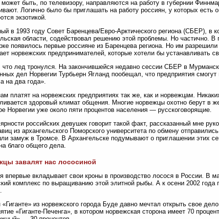
 может быть, по телевизору, направляются на работу в губернии Финнмар
вают. Логично было бы приглашать на работу россиян, у которых есть о
ются экзотикой.
ый в 1993 году Совет Баренцева/Евро-Арктического региона (СБЕР), в 
льская области, содействовал решению этой проблемы. Но частично. В 
ке появилось первые россияне из Баренцева региона. Но им разрешили р
ает норвежских предпринимателей, которые хотели бы устанавливать св
 что лед тронулся. На закончившейся недавно сессии СБЕР в Мурманск
нных дел Норвегии Турбьерн Ягланд пообещал, что предприятия смогут п
 а на два года».
ам платят на норвежских предприятиях так же, как и норвежцам. Никаки
ливается здоровый климат общения. Многие норвежцы охотно берут в же
ре Норвегии уже около пяти процентов населения — русскоговорящие.
ярности российских девушек говорит такой факт, рассказанный мне рук
авиц из архангельского Поморского университета по обмену отправились 
ли замуж в Тромсе. В Архангельске подумывают о приглашении этих се
на благо общего дела.
жцы завалят нас лососиной
я впервые вкладывает свои кроны в производство лосося в России. В м
кий комплекс по выращиванию этой элитной рыбы. А к осени 2002 года 
.
 «Гиганте» из норвежского города Буде давно мечтал открыть свое дел
ятие «Гиганте-Печенга», в котором норвежская сторона имеет 70 процен
жный» — 30 процентов.