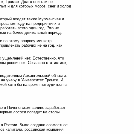
к, Тромсе. Долго они там не
пыт и для которых мороз, снег и холод
который входят также Мурманская и
прошлом году на предприятиях в
аботать всего один год. Это не
язи на более длительный период.
е по этому вопросу министр
ривлекать рабочих не на год, как
х ущемлений нет. Естественно, что
ны россиянок. Согласно статистике,
оводителями Архангельской области.
на учебу в Университет Тромсе. И...
мей хотя бы на время потрудиться в
ае в Печенегском заливе заработает
первые лососи попадут на столы
о в России. Было создано совместное
тов капитала, российская компания