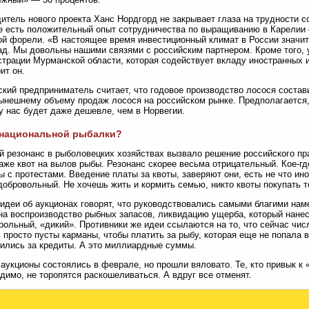
итель нового проекта Ханс Нордгорд не закрывает глаза на трудности с
е есть положительный опыт сотрудничества по выращиванию в Карелии
й форели. «В настоящее время инвестиционный климат в России значи
ад. Мы довольны нашими связями с российским партнером. Кроме того, 
трации Мурманской области, которая содействует вкладу иностранных 
ит он.
кий предприниматель считает, что годовое производство лосося состав
ынешнему объему продаж лосося на российском рынке. Предполагается,
у нас будет даже дешевле, чем в Норвегии.
 национальной рыбалки?
 резонанс в рыболовецких хозяйствах вызвало решение российского пр
аже квот на вылов рыбы. Резонанс скорее весьма отрицательный. Кое-г
ы с протестами. Введение платы за квоты, заверяют они, есть не что ино
добровольный. Не хочешь жить и кормить семью, никто квоты покупать т
идеи об аукционах говорят, что руководствовались самыми благими нам
на воспроизводство рыбных запасов, ликвидацию ущерба, который нане
рольный, «дикий». Противники же идеи ссылаются на то, что сейчас чис
 просто пусты карманы, чтобы платить за рыбу, которая еще не попала в
ились за кредиты. А это миллиардные суммы.
аукционы состоялись в феврале, но прошли вяловато. Те, кто привык к
идимо, не торопятся раскошеливаться. А вдруг все отменят.