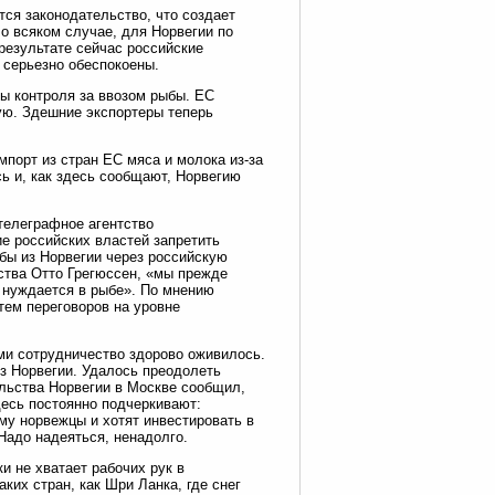
тся законодательство, что создает
о всяком случае, для Норвегии по
результате сейчас российские
 серьезно обеспокоены.
ры контроля за ввозом рыбы. ЕС
ую. Здешние экспортеры теперь
мпорт из стран ЕС мяса и молока из-за
ь и, как здесь сообщают, Норвегию
телеграфное агентство
е российских властей запретить
ыбы из Норвегии через российскую
ства Отто Грегюссен, «мы прежде
 нуждается в рыбе». По мнению
тем переговоров на уровне
ми сотрудничество здорово оживилось.
з Норвегии. Удалось преодолеть
ольства Норвегии в Москве сообщил,
десь постоянно подчеркивают:
му норвежцы и хотят инвестировать в
Надо надеяться, ненадолго.
и не хватает рабочих рук в
их стран, как Шри Ланка, где снег