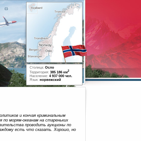
Столица:
Осло
2
Территория:
385 186 км
Население:
4 937 000 чел.
Язык:
норвежский
олитиков и кончая криминальным
я по морям-океанам на стареньких
авительства проводить аукционы по
аждому есть что сказать. Хорошо, но