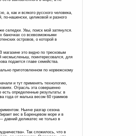
ю, а, как и всякого русского человека,
, по-нашенски, целиковой и разного
же селедки. Увы, поиск мой затянулся.
ых баночках со всевозможными
тенских островов, о которой в
 В магазине это видно по тресковым
ый несмысленыш, поинтересовался, для
лова подается главе семейства.
иально приготовленном по норвежскому
начали и тут применять технологию,
ловиях. Отрасль эта совершенно
е есть определенные результаты: в
ва года от малька весом 60 граммов
ериментом. Нынче разгар сезона
абирает вес в Баренцевом море и в
— давний деликатес не только в
рудничества». Так сложилось, что в