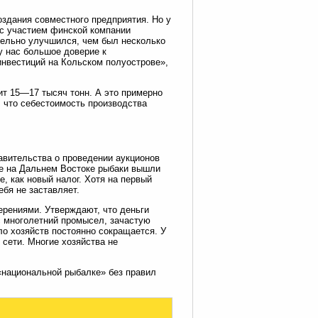
оздания совместного предприятия. Но у
 с участием финской компании
тельно улучшился, чем был несколько
у нас большое доверие к
инвестиций на Кольском полуострове»,
ит 15—17 тысяч тонн. А это примерно
 что себестоимость производства
авительства о проведении аукционов
де на Дальнем Востоке рыбаки вышли
е, как новый налог. Хотя на первый
ебя не заставляет.
ерениями. Утверждают, что деньги
с многолетний промысел, зачастую
ло хозяйств постоянно сокращается. У
 сети. Многие хозяйства не
 «национальной рыбалке» без правил