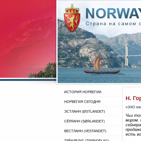
ИСТОРИЯ НОРВЕГИИ
Н. Г
НОРВЕГИЯ СЕГОДНЯ
«ЭХО пла
ЭСТЛАНН (ØSTLANDET)
Чьи тол
миром. 
СЁРЛАНН (SØRLANDET)
сейнер
продаже
ВЕСТЛАНН (VESTANDET)
есть в
ТРЁНДЕЛАГ (TRØNDELAG)