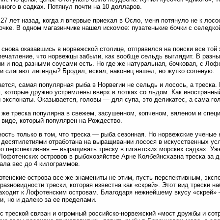
ного в садках. Потянул почти на 10 долларов.
27 лет назад, когда я впервые приехал в Осло, меня потянуло не к лосос
очке. В одном магазинчике нашел искомое: пузатенькие бочки с селедкой
 снова оказавшись в норвежской столице, отправился на поиски все той 
печатление, что норвежцы забыли, как вообще сельдь выглядит. В разн
и и под разными соусами есть. Но где же натуральная, бочковая, с Лофо
и слагают легенды? Бродил, искал, наконец нашел, но жутко соленую.
ется, самая популярная рыба в Норвегии не сельдь и лосось, а треска.
, которые дружно устремлены вверх в лотках со льдом. Как иностранн
и экспонаты. Оказывается, головы — для супа, это деликатес, а сама го
же треска популярна в свежем, засушенном, копченом, вяленом и спец
 виде, который популярен на Рождество.
ость только в том, что треска — рыба сезонная. Но норвежские ученые 
 десятилетиями отработана на выращивании лосося в искусственных ус
но перспективная — выращивать треску в гигантских морских садках. Уж
Лофотенских островов в рыбохозяйстве Арне Колбейнсхавна треска за д
ала вес до 4 килограммов.
тенские острова все же знамениты не этим, пусть перспективным, эксп
разновидности трески, которая известна как «скрей». Этот вид трески н
аходит к Лофотенским островам. Благодаря нежнейшему вкусу «скрей» 
и, но и далеко за ее пределами.
 с треской связан и огромный российско-норвежский «мост дружбы и сот