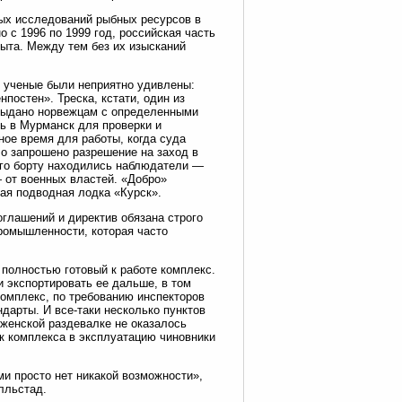
ых исследований рыбных ресурсов в
о с 1996 по 1999 год, российская часть
ыта. Между тем без их изысканий
о ученые были неприятно удивлены:
постен». Треска, кстати, один из
 выдано норвежцам с определенными
ь в Мурманск для проверки и
ное время для работы, когда суда
о запрошено разрешение на заход в
его борту находились наблюдатели —
— от военных властей. «Добро»
ная подводная лодка «Курск».
оглашений и директив обязана строго
ромышленности, которая часто
 полностью готовый к работе комплекс.
и экспортировать ее дальше, в том
омплекс, по требованию инспекторов
дарты. И все-таки несколько пунктов
женской раздевалке не оказалось
ск комплекса в эксплуатацию чиновники
ми просто нет никакой возможности»,
лльстад.