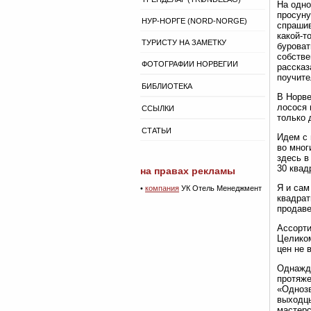
На одно
просуну
НУР-НОРГЕ (NORD-NORGE)
спрашив
какой-т
ТУРИСТУ НА ЗАМЕТКУ
буроват
собстве
ФОТОГРАФИИ НОРВЕГИИ
рассказ
поучите
БИБЛИОТЕКА
В Норве
лосося 
ССЫЛКИ
только 
СТАТЬИ
Идем с 
во мног
здесь в
30 квад
на правах рекламы
Я и сам
•
компания
УК Отель Менеджмент
квадрат
продаве
Ассорти
Целиком
цен не 
Однажды
протяже
«Однозв
выходцы
мастерс