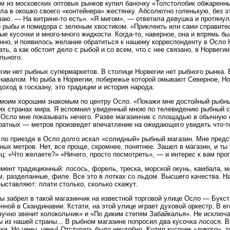
м из московских оптовых рынков купил баночку «Толстолобик обжаренн
ла в окошко своего «контейнера» жестянку. Абсолютно голенькую, без э
аю. — На витрине-то есть». «Я мигом», — ответила девушка и протяну
о рыбы и помидора с зеленым хвостиком. «Приклеить или сами справитес
ые кусочки и много-много жидкости. Когда-то, наверное, она и впрямь б
нно, и появилось желание обратиться к нашему корреспонденту в Осло 
ать, а как обстоит дело с рыбой и со всем, что с нее связано, в Норвег
льного.
гии нет рыбных супермаркетов. В столице Норвегии нет рыбного рынка. В
навалом. Но рыба в Норвегии, побережье которой омывают Северное, Но
доход в госказну, это традиции и история народа.
моим хорошим знакомым по центру Осло. «Покажи мне достойный рыбны
их странах мира. Я вспомнил увиденный мною по телевидению рыбный с
 Осло мне показывать нечего. Разве магазинчик с площадью в обычну
ратных — метров произведет впечатление на ожидающего увидеть что-т
 по приезде в Осло долго искал «солидный» рыбный магазин. Мне предс
ных метров. Нет, все проще, скромнее, понятнее. Зашел в магазин, и ты
ц: «Что желаете?» «Ничего, просто посмотреть», — и интерес к вам про
мент традиционный: лосось, форель, треска, морской окунь, камбала, ма
, разделанные, филе. Все это в лотках со льдом. Высшего качества. Н
выставляют: плати столько, сколько скажут.
 забрел в такой магазинчик на известной торговой улице Осло — Букст
нной в Скандинавии. Кстати, на этой улице играет духовой оркестр. В е
учно звенит колокольчик» и «По диким степям Забайкалья». Не исключа
 из нашей страны... В рыбном магазине попросил два кусочка лосося. 
ки. Но цены, цены! Отступать было неудобно. Купил кусочек «дикого», т