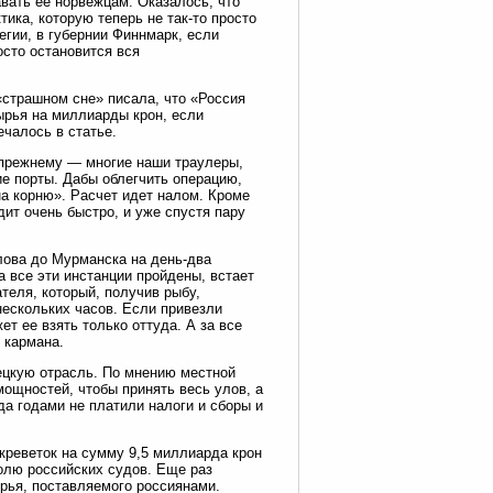
вать ее норвежцам. Оказалось, что
тика, которую теперь не так-то просто
егии, в губернии Финнмарк, если
осто остановится вся
«страшном сне» писала, что «Россия
ырья на миллиарды крон, если
чалось в статье.
-прежнему — многие наши траулеры,
е порты. Дабы облегчить операцию,
на корню». Расчет идет налом. Кроме
дит очень быстро, и уже спустя пару
лова до Мурманска на день-два
а все эти инстанции пройдены, встает
ателя, который, получив рыбу,
нескольких часов. Если привезли
т ее взять только оттуда. А за все
 кармана.
ецкую отрасль. По мнению местной
мощностей, чтобы принять весь улов, а
а годами не платили налоги и сборы и
креветок на сумму 9,5 миллиарда крон
олю российских судов. Еще раз
ырья, поставляемого россиянами.