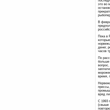
последн
это во 
останов
прекрат
рыбопе
В февра
предпол
российс
Пока в 
которые
норвежц
денег, 
часов т
По расс
больше 
вопрос,
заплати
морожен
время, 
Норвежц
прессы,
промышл
вряд ли
С 1993 
(свыше 
повторю