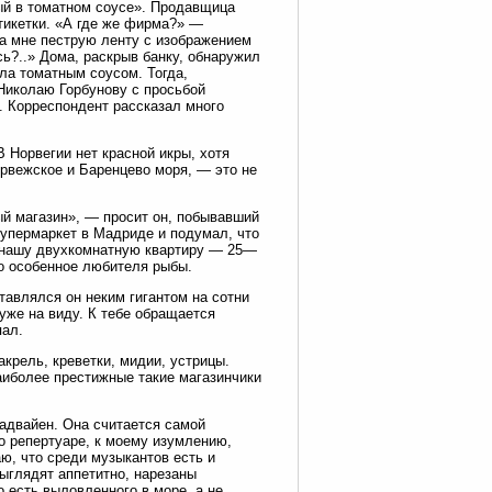
ый в томатном соусе». Продавщица
тикетки. «А где же фирма?» —
ла мне пеструю ленту с изображением
ь?..» Дома, раскрыв банку, обнаружил
ыла томатным соусом. Тогда,
Николаю Горбунову с просьбой
ии. Корреспондент рассказал много
 Норвегии нет красной икры, хотя
рвежское и Баренцево моря, — это не
й магазин», — просит он, побывавший
упермаркет в Мадриде и подумал, что
ю нашу двухкомнатную квартиру — 25—
о особенное любителя рыбы.
тавлялся он неким гигантом на сотни
 уже на виду. К тебе обращается
пал.
крель, креветки, мидии, устрицы.
аиболее престижные такие магазинчики
адвайен. Она считается самой
го репертуаре, к моему изумлению,
ю, что среди музыкантов есть и
Выглядят аппетитно, нарезаны
о есть выловленного в море, а не