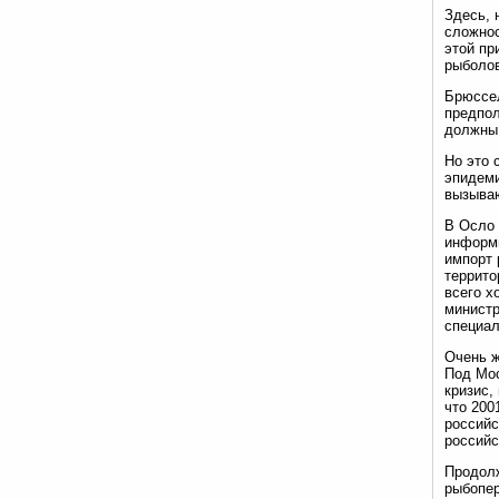
Здесь, 
сложнос
этой пр
рыболов
Брюссел
предпол
должны 
Но это 
эпидеми
вызываю
В Осло 
информи
импорт 
террито
всего х
министр
специал
Очень ж
Под Мос
кризис,
что 200
российс
российс
Продолж
рыбопер