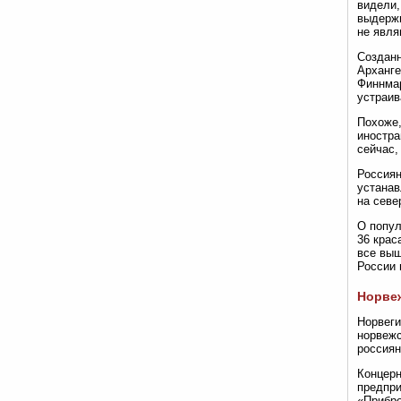
видели,
выдержи
не явля
Созданн
Арханге
Финнмар
устраив
Похоже,
иностра
сейчас,
Россиян
устанав
на севе
О попул
36 крас
все выш
России 
Норве
Норвеги
норвежс
россиян
Концерн
предпри
«Прибре