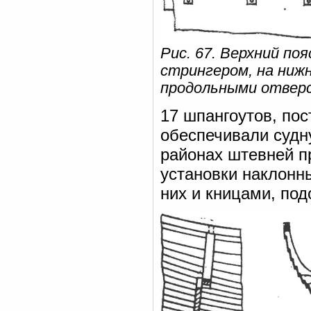
Рис. 67. Верхний по
стрингером, на ниж
продольными отвер
17 шпангоутов, пос
обеспечивали судн
районах штевней п
установки наклонн
них и кницами, под