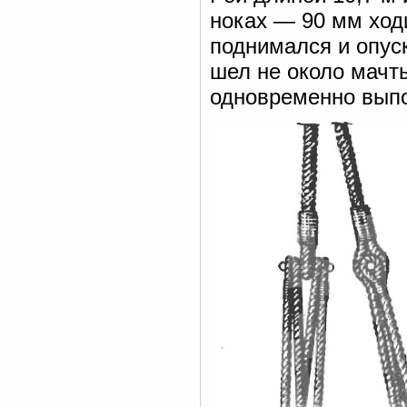
ноках — 90 мм ход
поднимался и опус
шел не около мачты
одновременно выпо