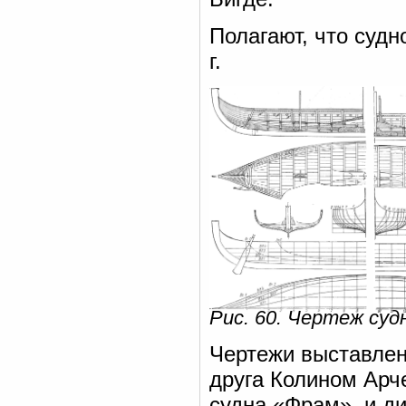
Полагают, что судн
г.
Рис. 60. Чертеж суд
Чертежи выставлен
друга Колином Арч
судна «Фрам», и д