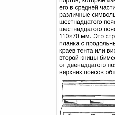
портов, которые и
его в средней час
различные символы 
шестнадцатого поя
шестнадцатого поя
110×70 мм. Это стр
планка с продольн
краев тента или в
второй кницы бимс
от двенадцатого п
верхних поясов об