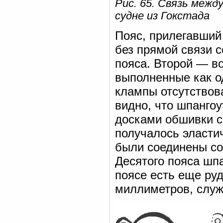
Рис. 65. Связь межд
судне из Гокстада
Пояс, прилегавший 
без прямой связи 
пояса. Второй — в
выполненные как од
клампы отсутствова
видно, что шпанго
досками обшивки с
получалось эласти
были соединены со
Десятого пояса шпа
поясе есть еще ру
миллиметров, служ