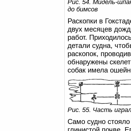
Рис. 54. Мидель-шпа
до бимсов
Раскопки в Гокстад
двух месяцев дожд
работ. Приходилос
детали судна, чтоб
раскопок, проводи
обнаружены скелет
собак имела ошейни
Рис. 55. Часть игра
Само судно стояло 
глинистой почве. 