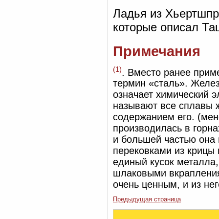
Ладья из Хьертшпр
которые описал Тац
Примечания
(1)
. Вместо ранее прим
термин «сталь». Желе
означает химический э
называют все сплавы ж
содержанием его. (мен
производилась в горна
и большей частью она
перековками из крицы
единый кусок металла
шлаковыми вкрапления
очень ценным, и из не
Предыдущая страница