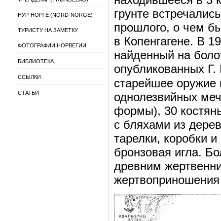
грунте встречалис
НУР-НОРГЕ (NORD-NORGE)
прошлого, о чем б
ТУРИСТУ НА ЗАМЕТКУ
в Копенгагене. В 1
ФОТОГРАФИИ НОРВЕГИИ
найденный на боло
БИБЛИОТЕКА
опубликованных Г. 
ССЫЛКИ
старейшее оружие 
СТАТЬИ
однолезвийных меч
формы), 30 костян
с бляхами из дере
тарелки, коробки и
бронзовая игла. Б
древним жертвенни
жертвоприношения во