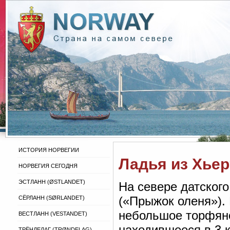
ИСТОРИЯ НОРВЕГИИ
Ладья из Хье
НОРВЕГИЯ СЕГОДНЯ
ЭСТЛАНН (ØSTLANDET)
На севере датског
(«Прыжок оленя»). 
СЁРЛАНН (SØRLANDET)
небольшое торфяно
ВЕСТЛАНН (VESTANDET)
находившееся в 3 
ТРЁНДЕЛАГ (TRØNDELAG)