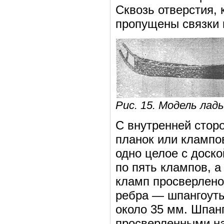
Сквозь отверстия, 
пропущены связки и
Рис. 15. Модель лад
С внутренней стор
планок или клампо
одно целое с доско
по пять клампов, а
кламп просверлено
ребра — шпангоуты
около 35 мм. Шпанг
просверленными на