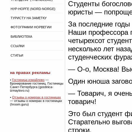
Студенты богослов
НУР-НОРГЕ (NORD-NORGE)
юристы — попроще,
ТУРИСТУ НА ЗАМЕТКУ
За последние годы 
ФОТОГРАФИИ НОРВЕГИИ
Наши профессора п
БИБЛИОТЕКА
четырехсот студент
ССЫЛКИ
несколько лет наза
студенческих фура
СТАТЬИ
— О-о, Москва! Выс
на правах рекламы
Один юноша загово
•
Гостиница измайлово
—
Бронирование гостиниц. Гостиницы
Санкт-Петербурга (gostinica-
izmaylovo.ru)
— Товарич, я очень
•
Отзывы о номерах в гостиницах
товарич!
— отзывы о номерах в гостиницах
(hroom.guru)
Это был студент ф
Старательно выгов
строки.