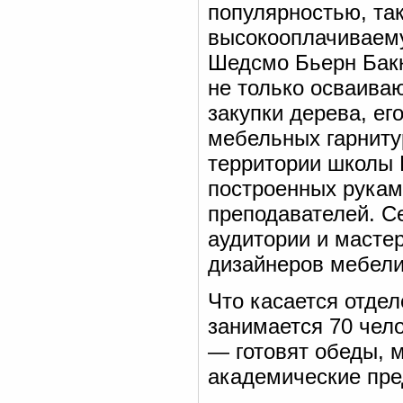
популярностью, та
высокооплачиваему
Шедсмо Бьерн Бакк
не только осваива
закупки дерева, ег
мебельных гарнитур
территории школы 
построенных рукам
преподавателей. С
аудитории и масте
дизайнеров мебели
Что касается отде
занимается 70 чело
— готовят обеды, 
академические пре