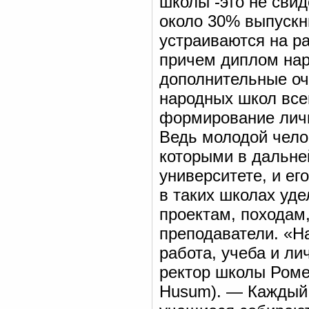
школы -это не свид
около 30% выпускн
устраиваются на р
причем диплом нар
дополнительные очк
народных школ всег
формирование личн
Ведь молодой челов
которыми в дальне
университете, и ег
в таких школах уд
проектам, походам,
преподаватели. «На
работа, учеба и л
ректор школы Ромер
Husum). — Каждый д