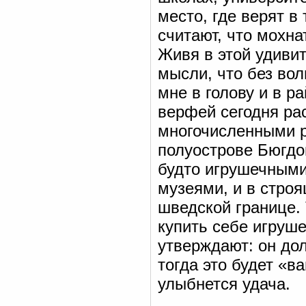
место, где верят в
считают, что мохна
Живя в этой удивит
мысли, что без во
мне в голову и в р
верфей сегодня рас
многочисленными р
полуострове Бюгдой
будто игрушечными
музеями, и в строя
шведской границе. 
купить себе игруш
утверждают: он до
тогда это будет «в
улыбнется удача.