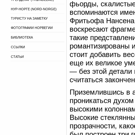
фьорды, скалистые
НУР-НОРГЕ (NORD-NORGE)
вспоминаются име
ТУРИСТУ НА ЗАМЕТКУ
Фритьофа Нансена,
воскресают фрагме
ФОТОГРАФИИ НОРВЕГИИ
такие представлен
БИБЛИОТЕКА
романтизированы и
ССЫЛКИ
стоит добавить ве
СТАТЬИ
еще их великое ум
— без этой детали
считаться законче
Приземлившись в а
проникаться духом 
высокими колоннам
Высокие стеклянны
прозрачности, како
был построен три г