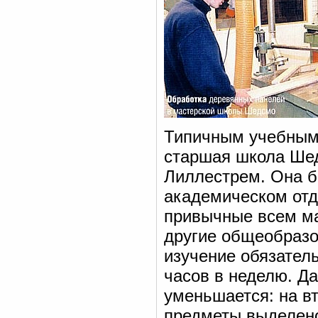
Типичным учебным 
старшая школа Шедс
Лиллестрем. Она бы
академическом отд
привычные всем ма
другие общеобразо
изучение обязател
часов в неделю. Д
уменьшается: на в
предметы выделено