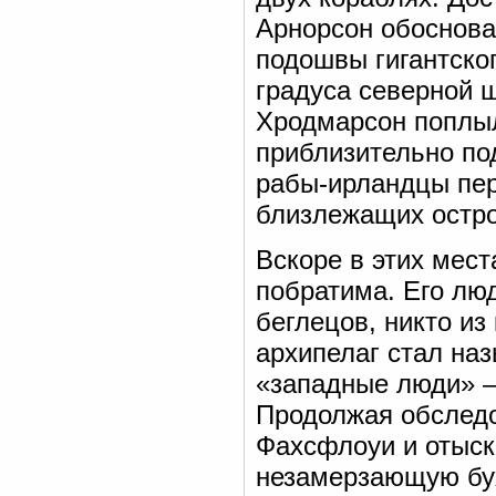
Арнорсон обоснова
подошвы гигантско
градуса северной ш
Хродмарсон поплыл
приблизительно по
рабы-ирландцы пер
близлежащих остро
Вскоре в этих мес
побратима. Его лю
беглецов, никто из
архипелаг стал на
«западные люди» —
Продолжая обследо
Фахсфлоуи и отыск
незамерзающую бухт