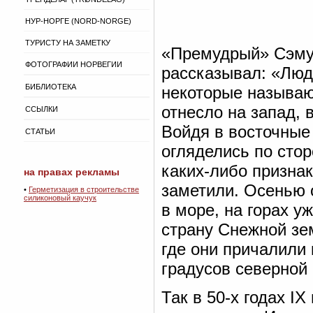
НУР-НОРГЕ (NORD-NORGE)
ТУРИСТУ НА ЗАМЕТКУ
«Премудрый» Сэмун
ФОТОГРАФИИ НОРВЕГИИ
рассказывал: «Люд
БИБЛИОТЕКА
некоторые называю
отнесло на запад,
ССЫЛКИ
Войдя в восточные
СТАТЬИ
огляделись по стор
каких-либо признак
на правах рекламы
заметили. Осенью 
•
Герметизация в строительстве
силиконовый каучук
в море, на горах у
страну Снежной зе
где они причалили 
градусов северной 
Так в 50-х годах I