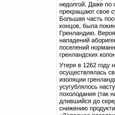
недолгой. Даже по
прекращают свое су
Большая часть посе
концов, была поки
Гренландию. Вероят
нападений абориге
поселений норманн
гренландских колон
Утеря в 1262 году 
осуществлялась св
изоляции гренланд
усугублялось насту
похолодания (так 
длившийся до сере
снижению продуктив