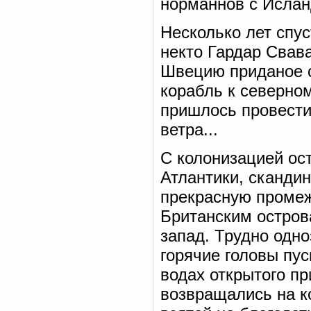
норманнов с Ислан
Несколько лет спус
некто Гардар Свава
Швецию приданое с
корабль к северно
пришлось провести
ветра...
С колонизацией ос
Атлантики, сканди
прекрасную промеж
Британским остров
запад. Трудно одно
горячие головы пу
водах открытого пр
возвращались на к