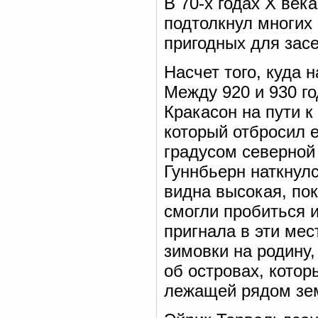
В 70-х годах X век
подтолкнул многих 
пригодных для зас
Насчет того, куда 
Между 920 и 930 г
Кракасон на пути 
который отбросил е
градусом северной
Гуннбьерн наткнул
видна высокая, по
смогли пробиться и
пригнала в эти ме
зимовки на родину
об островах, кото
лежащей рядом зем