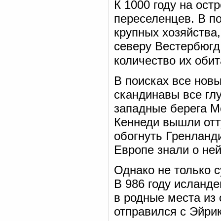
К 1000 году на ост
переселенцев. В п
крупных хозяйства,
северу Вестербюгд
количество их оби
В поисках все нов
скандинавы все гл
западные берега М
Кеннеди вышли отт
обогнуть Гренланди
Европе знали о ней
Однако не только 
В 986 году исланд
в родные места из 
отправился с Эйри