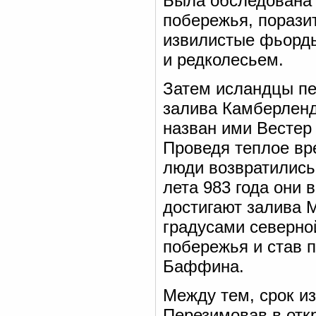
Была обследована 
побережья, порази
извилистые фьорды
и редколесьем.
Затем исландцы пе
залива Камберленд
назван ими Вестер
Проведя теплое вре
люди возвратились
лета 983 года они 
достигают залива 
градусами северно
побережья и став
Баффина.
Между тем, срок из
Перезимовав в отк