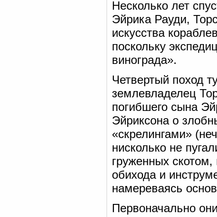
Несколько лет спу
Эйрика Рауди, Торс
искусства корабле
поскольку экспедиц
винограда».
Четвертый поход т
землевладелец То
погибшего сына Эй
Эйриксона о злобн
«скрелингами» (не
нисколько не пугал
груженных скотом
обихода и инструм
намереваясь основ
Первоначально они