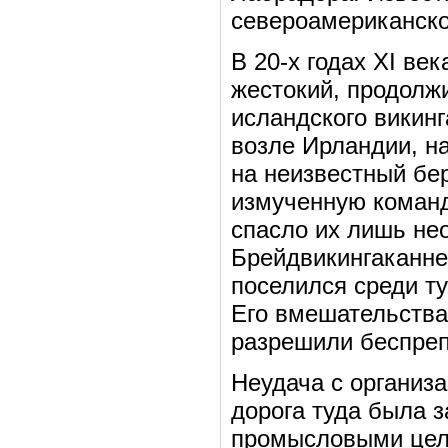
североамериканско
В 20-х годах XI ве
жестокий, продолж
исландского викинг
возле Ирландии, н
на неизвестный бер
измученную команд
спасло их лишь не
Брейдвикингаканне
поселился среди ту
Его вмешательства
разрешили беспреп
Неудача с организа
дорога туда была з
промысловыми целя