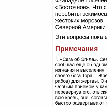
«Западное поселен
«Восточное». Что 
перебиты эскимоса
жестоких морозов, 
Северной Америки 
Эти вопросы пока е
Примечания
1
. «Сага об Эгиле». С
сообщал еще об одном
изгнания и выселения
своего бога Тора... Ж
рабов) для жертвы. Он
Особым приемом у кажд
перевернув его, отыски
всю кровь, они, согла
быстро развертывают п