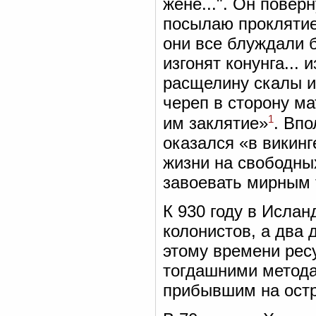
жене...". Он повер
посылаю проклятие
они все блуждали б
изгонят конунга...
расщелину скалы и
череп в сторону ма
1
им заклятие»
. Впо
оказался «в викин
жизни на свободны
завоевать мирным 
К 930 году в Исла
колонистов, а два 
этому времени рес
тогдашними метода
прибывшим на остр