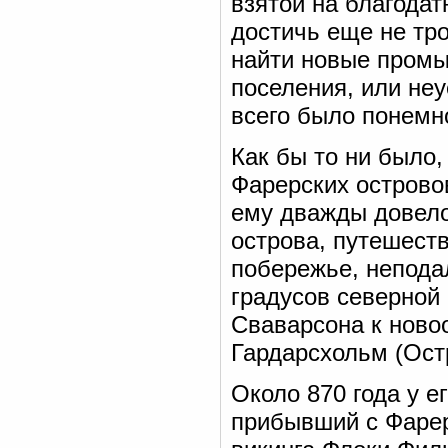
взятой на благода
достичь еще не тр
найти новые промы
поселения, или неу
всего было понемно
Как бы то ни было,
Фарерских островов
ему дважды довело
острова, путешест
побережье, непода
градусов северной
Сваварсона к ново
Гардарсхольм (Ост
Около 870 года у е
прибывший с Фарер