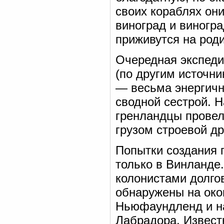
своих кораблях они
виноград и виногр
приживутся на роди
Очередная экспеди
(по другим источни
— весьма энергичн
сводной сестрой. 
гренландцы провели
грузом строевой д
Попытки создания 
только в Винланде
колонистами долго
обнаружены на око
Ньюфаундленд и на
Лабрадора. Извест