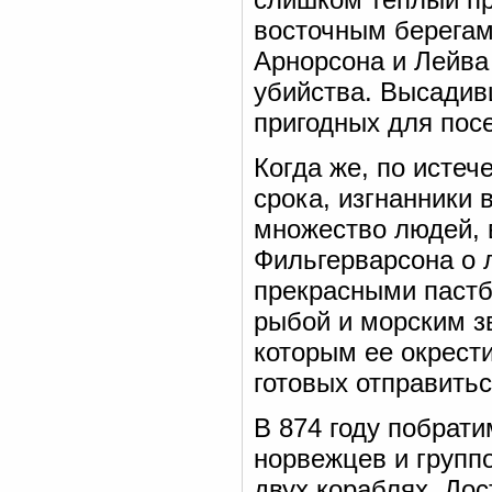
восточным берега
Арнорсона и Лейва
убийства. Высадивш
пригодных для посе
Когда же, по истеч
срока, изгнанники 
множество людей, 
Фильгерварсона о 
прекрасными паст
рыбой и морским зв
которым ее окрест
готовых отправитьс
В 874 году побрат
норвежцев и группо
двух кораблях. До