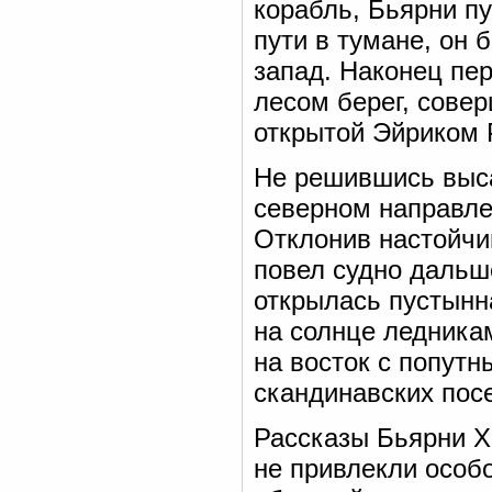
корабль, Бьярни п
пути в тумане, он
запад. Наконец пе
лесом берег, совер
открытой Эйриком 
Не решившись выса
северном направле
Отклонив настойчи
повел судно дальше
открылась пустынн
на солнце ледника
на восток с попутн
скандинавских пос
Рассказы Бьярни Х
не привлекли особ