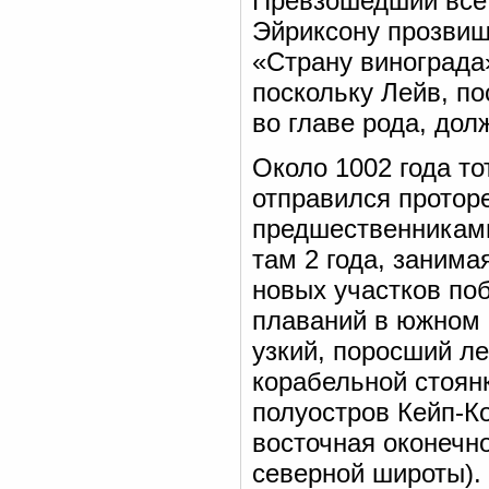
Превзошедший все 
Эйриксону прозвищ
«Страну винограда»
поскольку Лейв, п
во главе рода, дол
Около 1002 года то
отправился протор
предшественниками
там 2 года, заним
новых участков по
плаваний в южном 
узкий, поросший л
корабельной стоян
полуостров Кейп-К
восточная оконечн
северной широты).