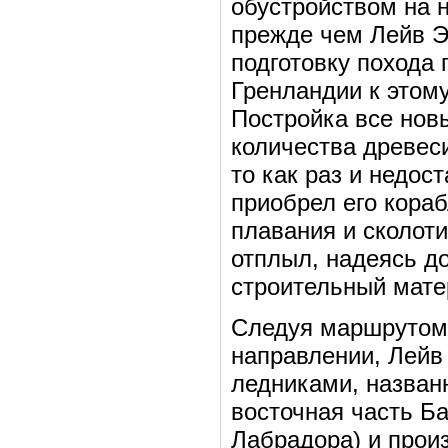
обустройством на 
прежде чем Лейв Э
подготовку похода
Гренландии к этом
Постройка все нов
количества древеси
то как раз и недос
приобрел его кораб
плавания и сколоти
отплыл, надеясь д
строительный матер
Следуя маршрутом
направлении, Лейв 
ледниками, назван
восточная часть Б
Лабрадора) и прои