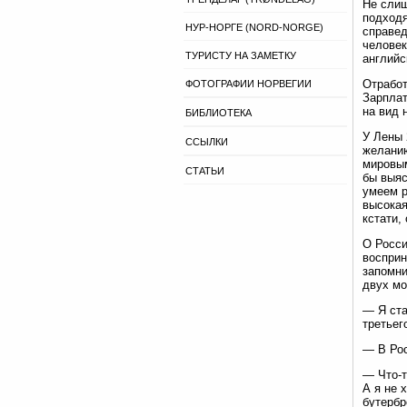
Не слиш
подходя
НУР-НОРГЕ (NORD-NORGE)
справед
человек
ТУРИСТУ НА ЗАМЕТКУ
английс
Отработ
ФОТОГРАФИИ НОРВЕГИИ
Зарплат
на вид 
БИБЛИОТЕКА
У Лены 
ССЫЛКИ
желанию
мировым
СТАТЬИ
бы выяс
умеем р
высокая
кстати,
О Росси
восприн
запомни
двух мо
— Я ста
третьег
— В Рос
— Что-т
А я не 
бутербр