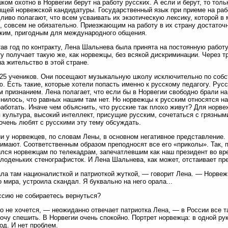
ком охотно в Норвегии берут на работу русских. А если и берут, то тольк
щей норвежской кандидатуры. Государственный язык при приеме на раб
ливо полагают, что всем усваивать их экзотическую лексику, которой в
, совсем не обязательно. Приезжающим на работу в их страну достаточ
ким, пригодным для международного общения.
ав год по контракту, Лена Шальнева была принята на постоянную работ
у получает такую же, как норвежцы, без всякой дискриминации. Через т
на жительство в этой стране.
25 учеников. Они посещают музыкальную школу исключительно по собст
. Есть такие, которые хотели попасть именно к русскому педагогу. Рус
 признанием. Лена полагает, что если бы в Норвегии свободно брали на
нилось, что равных нашим там нет. Но норвежцы к русским относятся на
аботать. Иначе чем объяснить, что русские так плохо живут? Для норве
 культура, высокий интеллект, присущие русским, сочетаться с грязным
 очень любят с русскими эту тему обсуждать.
и у норвежцев, по словам Лены, в основном негативное представление.
имают. Соответственным образом преподносят все его «приколы». Так,
лся норвежцам по телекадрам, запечатлевшим как наш президент во в
лоденьких стенографисток. И Лена Шальнева, как может, отстаивает пр
ла там националисткой и патриоткой жуткой, — говорит Лена. — Норвеж
о мира, устроила скандал. Я буквально на него орала...
сию не собираетесь вернуться?
о не хочется, — неожиданно отвечает патриотка Лена, — в России все т
хочу спешить. В Норвегии очень спокойно. Портрет норвежца: в одной ру
од. И нет проблем.