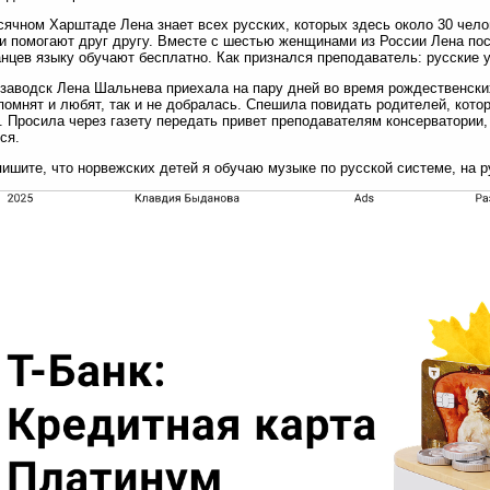
сячном Харштаде Лена знает всех русских, которых здесь около 30 чел
и помогают друг другу. Вместе с шестью женщинами из России Лена по
нцев языку обучают бесплатно. Как признался преподаватель: русские 
заводск Лена Шальнева приехала на пару дней во время рождественских
помнят и любят, так и не добралась. Спешила повидать родителей, кот
. Просила через газету передать привет преподавателям консерватории, 
ся.
ишите, что норвежских детей я обучаю музыке по русской системе, на ру