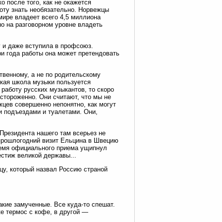
о после того, как не окажется
оту знать необязательно. Норвежцы
 мире владеет всего 4,5 миллиона
но на разговорном уровне владеть
у и даже вступила в профсоюз.
ри года работы она может претендовать
венному, а не по родительскому
ская школа музыки пользуется
 работу русских музыкантов, то скоро
стороженно. Они считают, что мы не
жцев совершенно непонятно, как могут
и подъездами и туалетами. Они,
 Президента нашего там всерьез не
 прошлогодний визит Ельцина в Швецию
ремя официального приема ущипнул
естиж великой державы...
цу, который назвал Россию страной
акие замученные. Все куда-то спешат.
ке термос с кофе, в другой —