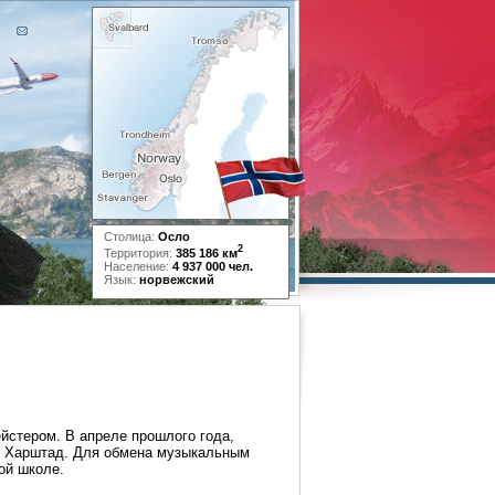
Столица:
Осло
2
Территория:
385 186 км
Население:
4 937 000 чел.
Язык:
норвежский
йстером. В апреле прошлого года,
од Харштад. Для обмена музыкальным
ой школе.