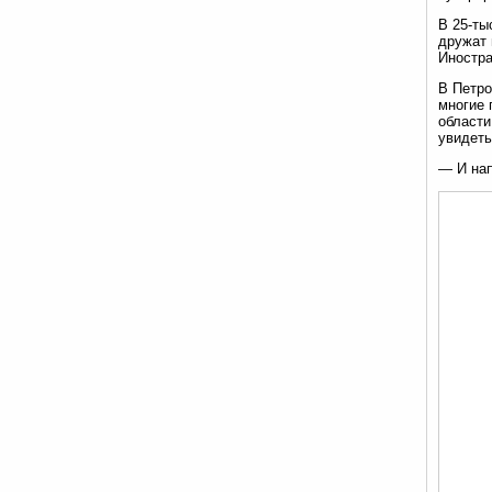
В 25-ты
дружат 
Иностра
В Петро
многие 
области
увидеть
— И нап