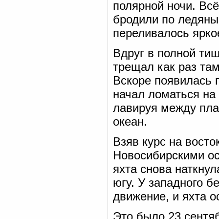
полярной ночи. Вс
бродили по ледяны
переливалось ярко
Вдруг в полной ти
трещал как раз та
Вскоре появилась п
начал ломаться на 
лавируя между пл
океан.
Взяв курс на вост
Новосибирскими ос
яхта снова наткнул
югу. У западного б
движение, и яхта о
Это было 23 сентяб