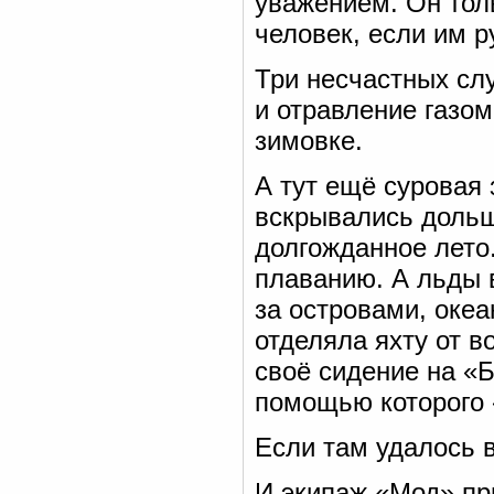
уважением. Он толь
человек, если им р
Три несчастных сл
и отравление газо
зимовке.
А тут ещё суровая 
вскрывались дольш
долгожданное лето
плаванию. А льды в
за островами, океа
отделяла яхту от 
своё сидение на «Б
помощью которого 
Если там удалось в
И экипаж «Мод» пр