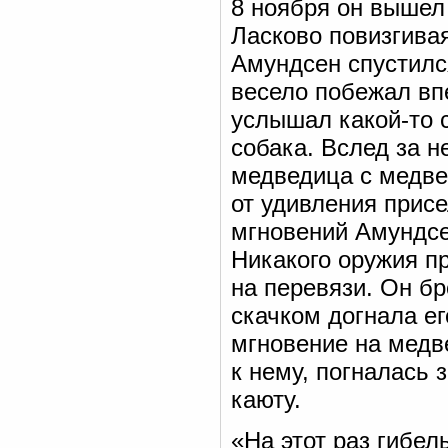
8 ноября он вышел 
Ласково повизгива
Амундсен спустился
весело побежал вп
услышал какой-то 
собака. Вслед за 
медведица с медве
от удивления присе
мгновений Амундсе
Никакого оружия пр
на перевязи. Он б
скачком догнала ег
мгновение на медв
к нему, погналась 
каюту.
«На этот раз гибе