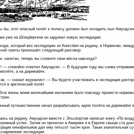
ь бы, этот опасный полёт к полюсу должен был охладить пыл Амундсе
аки уже на Шпицбергене он задумал новую экспедицию.
ходе, который вез экспедицию из Кингсбея на родину, в Норвегию, меж
кой газеты произошёл следующий разговор:
к, капитан, теперь вы сложите свои вёсла навсегда?
! — спокойно ответил Амундсен. — В будущем году мы снова отправимс
амолёте, а на дирижабле.
так, — сказал журналист. — Вы будете участвовать в экспедиции доктор
тся в арктический полёт.
Всю жизнь моим величайшим желанием было повсюду пронести норвежс
стран.
нный путешественник начал разрабатывать идею полёта на дирижабле 
ись на родину, Амундсен вместе с Эльсвортом написал книгу «По возду
громный успех. Затем он прочитал в Америке и в Европе свыше ста докл
рации кинофильмов дал ему пятьсот тысяч крон. Такая значительная с
 снаряжение экспедиции.