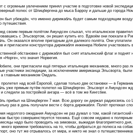
т с огромным увлечением принял участие в подготовке новой экспедици
еверный полюс от Шпицбергена до мыса Барроу и дальше до города Но
н был убеждён, что именно дирижабль будет самым подходящим воздуш
о путешествия.
ед своим первым полётом Амундсен слыхал, что итальянское правител
овавшись с Эльсвортом, он решил купить его. Вдвоём они поехали в Ри
ль. Он оказался вполне пригодным для далекого полёта. Они уплатили 
в и пригласили конструктора дирижабля инженера Нобиле участвовать в
ственной обстановке с дирижабля был снят итальянский флаг и поднят
я «Норге», что значит Норвегия.
обиле, они пригласили ещё пятерых итальянцев механиков, много раз л
ые участники экспедиции, за исключением американца Эльсворта, были
 а главным механиком Омдаль.
 пролетел над всей Европой, сделав только две остановки — в Германи
ль уже прямым путём полетел на Шпицберген. Эльсворт и Амундсен жд
 и следили за постройкой ангара — всё в том же Кингсбее.
ль прибыл на Шпицберген 7 мая. Всю дорогу он держал радиосвязь со
ольку раз в день получали вести с борта дирижабля. Полёт протекал спо
емя недолгого ожидания Амундсен не раз думал о том, какой гигантский
 как быстро совершенствуется техника. Ещё совсем недавно к полярным
месяцы надо было проводить на зимовках, выжидая благоприятного дня,
 много времени требовалось на то, чтобы добраться до полюса на собак
порт, оно тут же отрывалось от мира, и никто не знал о путешественниках