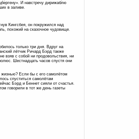
цбергену». И навстречу дирижаблю
ших в заливе.
гнув Кингсбея, он покружился над
бль, похожий на сказочное чудовище.
.
билось только три дня. Вдруг на
анский лётчик Ричард Бэрд также
 не взяв с собой ни продовольствия, ни
олюс. Шестнадцать часов спустя они
ь жизнью? Если бы с его самолётом
шлось спуститься самолётам
ейчас Бэрд и Беннет сияли от счастья.
ом говорили в тот же день газеты