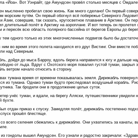
ла «Йоа». Вот Уэнрайт, где Амундсен провёл столько месяцев с Омдале
н мысленно пробегал свою жизнь. Как много сделано! Он первый совер
м морским путём. Он первый обогнул всё побережье Северного Ледовит
и Азии, совершив, так сказать, кругосветное плавание в Арктике. Он п
л длительный полёт в Арктику на аэроплане. И вот теперь он пролетел
 и пересёк всю область полярного бассейна от берегов Европы до бере
 тем одного только из этих многочисленных подвигов было бы достаточн
 ним во время этого полета находился его друг Вистинг. Они вместе п
ли над Северным.
ль, дойдя до мыса Барроу, вдоль берега направился к югу и дальше на
ободно от льда. Вдруг с Охотского моря повалил густой туман, закрыл 
ль ветром начало относить в сторону.
вах тумана время от времени показывалась земля. Дирижабль повернул 
ся из тумана. Однако туман будто преследовал воздушный корабль. Рис
путника. Так бродили они в продолжение целых суток.
етер унёс туман, и вдали, на берегу Аляски, путешественники увидели 
й бухте.
был отдан приказ к спуску. Замедляя полёт, дирижабль постепенно подх
 спуск прошёл блестяще.
со всего селения сбежались к дирижаблю. Они ухватились за канаты, 
емле.
из гондолы вышел Амундсен. Его узнали и радостно закричали: «Здрав