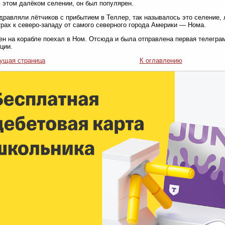
в этом далёком селении, он был популярен.
дравляли лётчиков с прибытием в Теллер, так называлось это селение,
рах к северо-западу от самого северного города Америки — Нома.
н на корабле поехал в Ном. Отсюда и была отправлена первая телегра
ции.
ущая страница
К оглавлению