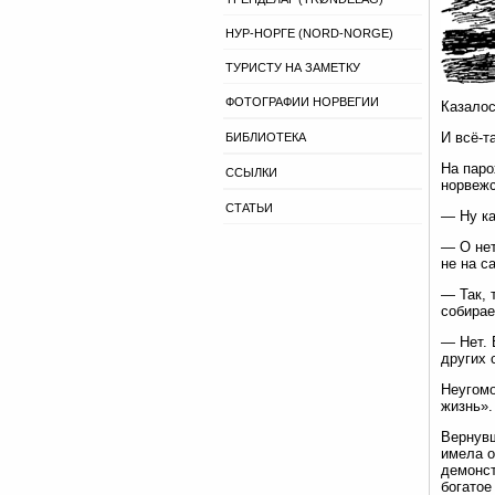
НУР-НОРГЕ (NORD-NORGE)
ТУРИСТУ НА ЗАМЕТКУ
ФОТОГРАФИИ НОРВЕГИИ
Казалос
И всё-т
БИБЛИОТЕКА
На паро
ССЫЛКИ
норвежс
СТАТЬИ
— Ну ка
— О нет
не на с
— Так, 
собирае
— Нет. 
других 
Неугомо
жизнь».
Вернувш
имела о
демонст
богатое