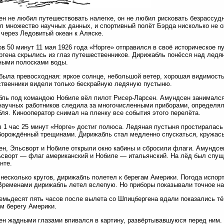
н не любил путешествовать налегке, он не любил рисковать безрассудн
л множество научных данных, и спортивный полёт Бэрда нисколько не о
через Ледовитый океан к Аляске.
ов 50 минут 11 мая 1926 года «Норге» отправился в своё историческое п
гена скрылись из глаз путешественников. Дирижабль понёсся над ледя
ными полосками воды.
была превосходная: яркое солнце, небольшой ветер, хорошая видимость
твенники видели только бескрайную ледяную пустыню.
ль под командою Нобиле вёл пилот Рисер-Ларсен. Амундсен занималс
научных работников следила за многочисленными приборами, определя
ля. Кинооператор снимал на пленку все события этого перелёта.
в 1 час 25 минут «Норге» достиг полюса. Ледяная пустыня простиралась
борождённый трещинами. Дирижабль стал медленно спускаться, кружас
н, Эльсворт и Нобиле открыли окно кабины и сбросили флаги. Амундсе
сворт — флаг американский и Нобиле — итальянский. На лёд был спуще
нте.
несколько кругов, дирижабль полетел к берегам Америки. Погода испор
Временами дирижабль летел вслепую. Но приборы показывали точное на
емьдесят пять часов после вылета со Шпицбергена вдали показались т
м берегу Америки.
н жадными глазами впивался в картину, развёртывавшуюся перед ним. В