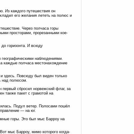
о. Из каждого путешествия он
хладил его желания лететь на полюс и
утешествие. Через полчаса горы
ными просторами, прорезанными кое-
 до горизонта. И всюду
я географическими наблюдениями.
ла каждые полчаса местонахождение
 и здесь. Повсюду был виден только
ь над полюсом.
н первый сбросил норвежский флаг, за
н также пакет с грамотой на
тилась. Подул ветер. Полосами пошёл
правление — на юг.
ёмные горы. Это был мыс Барроу на
от мыс Барроу, мимо которого когда-