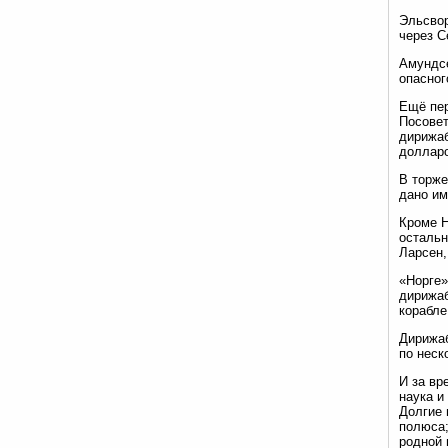
Эльсвор
через С
Амундсе
опасног
Ещё пер
Посовет
дирижаб
долларо
В торже
дано им
Кроме Н
остальн
Ларсен,
«Норге»
дирижаб
корабле
Дирижаб
по неск
И за вр
наука и
Долгие 
полюса;
родной 