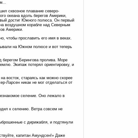
м...
шил сквозное плавание северо-
ого океана вдоль берегов Америки,
ервый достиг Южного полюса. Он первый
 на воздушном корабле над Северным
гов Америки.
о, чтобы прославить его имя в веках.
обывали на Южном полюсе и вот теперь
д берегом Берингова пролива. Море
землю. Экипаж потерял ориентировку, и
на восток, стараясь как можно скорее
ер-Ларсен никак не мог отделаться от
незнакомое селение. Оно лежало в
одил к селению. Ветра совсем не
выброшенные с дирижабля, и подтянули
ствуйте, капитан Амундсен!» Даже