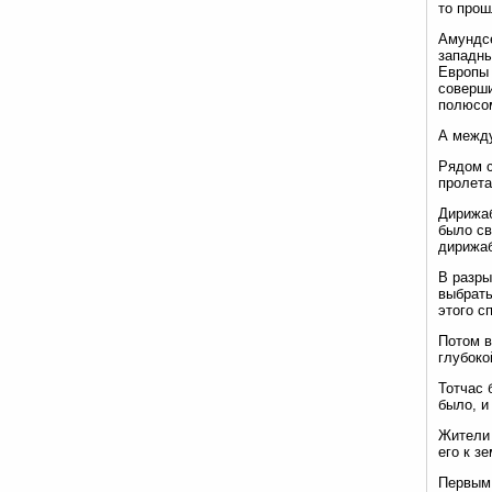
то прош
Амундсе
западны
Европы 
соверши
полюсом
А между
Рядом с
пролета
Дирижаб
было св
дирижаб
В разры
выбрать
этого с
Потом в
глубоко
Тотчас 
было, и
Жители 
его к з
Первым 