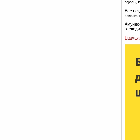
здесь, 
Все поз
километ
Амундсе
экспеди
Предыд