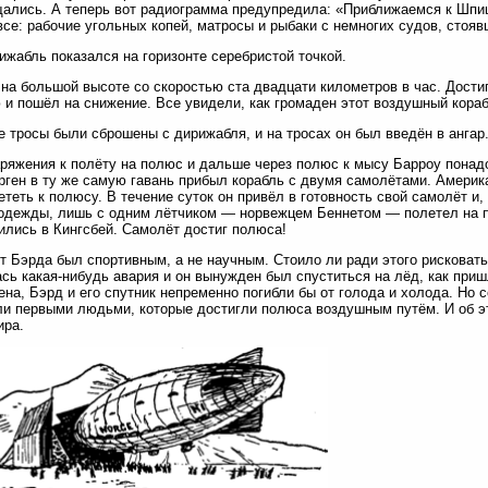
ались. А теперь вот радиограмма предупредила: «Приближаемся к Шпи
се: рабочие угольных копей, матросы и рыбаки с немногих судов, стояв
ижабль показался на горизонте серебристой точкой.
на большой высоте со скоростью ста двадцати километров в час. Дости
 и пошёл на снижение. Все увидели, как громаден этот воздушный кора
 тросы были сброшены с дирижабля, и на тросах он был введён в ангар
ряжения к полёту на полюс и дальше через полюс к мысу Барроу понадо
ген в ту же самую гавань прибыл корабль с двумя самолётами. Америк
ететь к полюсу. В течение суток он привёл в готовность свой самолёт и,
одежды, лишь с одним лётчиком — норвежцем Беннетом — полетел на п
ились в Кингсбей. Самолёт достиг полюса!
т Бэрда был спортивным, а не научным. Стоило ли ради этого рисковат
сь какая-нибудь авария и он вынужден был спуститься на лёд, как при
на, Бэрд и его спутник непременно погибли бы от голода и холода. Но с
и первыми людьми, которые достигли полюса воздушным путём. И об эт
ира.