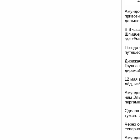
Амундсе
привози
дальше 
В 8 час
Шпицбер
где тём
Погода 
путешес
Дирижаб
Группа 
дирижаб
12 мая 
лёд, из
Амундсе
ним Эль
пергаме
Сделав 
туман. 
Через с
северно
Амундсе