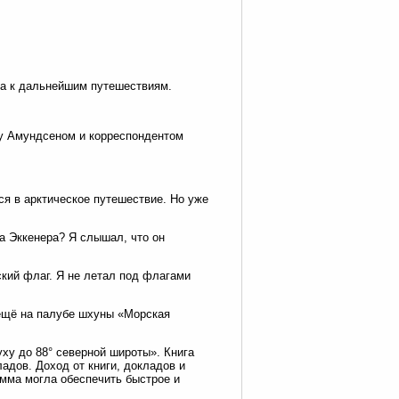
на к дальнейшим путешествиям.
ду Амундсеном и корреспондентом
я в арктическое путешествие. Но уже
а Эккенера? Я слышал, что он
кий флаг. Я не летал под флагами
ещё на палубе шхуны «Морская
ху до 88° северной широты». Книга
адов. Доход от книги, докладов и
умма могла обеспечить быстрое и