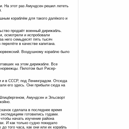
и. На этот раз Амундсен решил лететь
м.
ным кораблём для такого далёкого и
ьство продаёт военный дирижабль.
м, осмотрели и испробовали
за него семьдесят пять тысяч
 перелёте в качестве капитана.
 норвежский. Воздушному кораблю было
етавших на этом дирижабле. Все
 норвежцы. Пилотом был Рисер-
и и в СССР, под Ленинградом. Отсюда
али его здесь. Они прибыли сюда на
 Шпицбергеном, Амундсен и Эльсворт
койно.
 скачок сделала в последнее время
 экспедициям готовились годами.
 чтобы начать изучение района
ах. И как только судно покидало
 до того часа, как они или их корабль