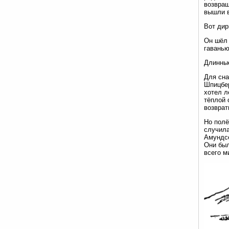
возвращ
вышли в
Вот дир
Он шёл 
гаванью
Длинные
Для сна
Шпицбер
хотел л
тёплой 
возврат
Но полё
случила
Амундсе
Они был
всего м