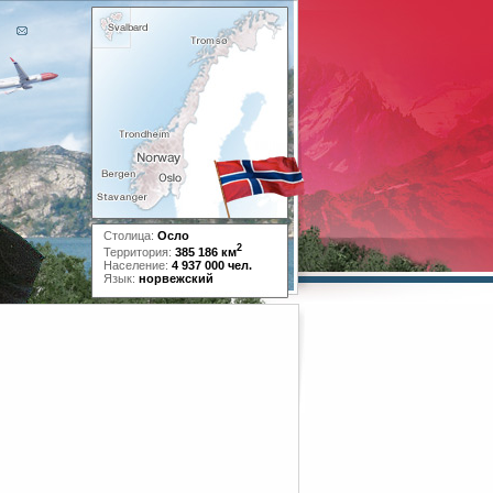
Столица:
Осло
2
Территория:
385 186 км
Население:
4 937 000 чел.
Язык:
норвежский