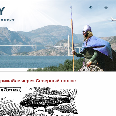
ирижабле через Северный полюс